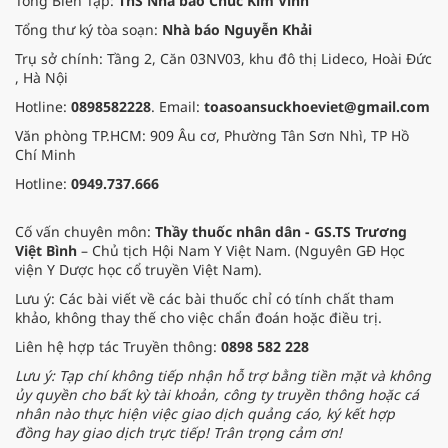
Tổng Biên Tập:
ThS Nhà báo Chúc Kim Vinh
Tổng thư ký tòa soạn:
Nhà báo Nguyễn Khải
Trụ sở chính: Tầng 2, Căn 03NV03, khu đô thị Lideco, Hoài Đức
, Hà Nội
Hotline:
0898582228
. Email:
toasoansuckhoeviet@gmail.com
Văn phòng TP.HCM: 909 Âu cơ, Phường Tân Sơn Nhì, TP Hồ
Chí Minh
Hotline:
0949.737.666
Cố vấn chuyên môn:
Thầy thuốc nhân dân - GS.TS Trương
Việt Bình
– Chủ tịch Hội Nam Y Việt Nam. (Nguyên GĐ Học
viện Y Dược học cổ truyền Việt Nam).
Lưu ý: Các bài viết về các bài thuốc chỉ có tính chất tham
khảo, không thay thế cho việc chẩn đoán hoặc điều trị.
Liên hệ hợp tác Truyền thông:
0898 582 228
Lưu ý: Tạp chí không tiếp nhận hỗ trợ bằng tiền mặt và không
ủy quyền cho bất kỳ tài khoản, công ty truyền thông hoặc cá
nhân nào thực hiện việc giao dịch quảng cáo, ký kết hợp
đồng hay giao dịch trực tiếp! Trân trọng cảm ơn!