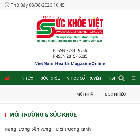
Thứ Bảy 08/08/2026 10:45
E-ISSN 2734 - 9756
P-ISSN 2815 - 6285
VietNam Health MagazineOnline
NLINE
TIN TỨC
SỨC KHỎE
Y HỌC CỔ TRUYỀN
NGHIÊN CỨU TRA
MỚI NHẤT
ĐỌC NHIỀU
MÔI TRƯỜNG & SỨC KHỎE
Năng lượng bền vững
Môi trường xanh