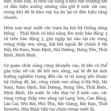
biết, hôm nay, lũ trên các sông ở khu vực thượng lưu
có dấu hiệu xuống nhưng vẫn giữ ở mức rất cao,
trong khi đó lũ khu vực hạ du lại có dấu hiệu tăng
nhanh.
Hôm nay mực nước các trạm hạ lưu hệ thống sông
Hồng - Thái Bình có khả năng lên mức báo động 3
và trên báo động 3, gây ngập lụt sâu tại các vùng
trũng thấp ven sông, bãi bồi ngoài đê chính ở Hà
Nội, Hà Nam, Nam Định, Hải Dương, Hưng Yên, Thái
Bình, Ninh Bình.
Cơ quan chức năng cũng khuyến cáo, lũ lớn có thể
gây tràn vỡ các đê bối ven sông, sạt lở đê kè ảnh
hưởng nghiêm trọng đến các vị trí xung yếu thuộc
hệ thống đê, kè, công trình ven sông ở Hà Nội, Hà
Nam, Nam Định, Hải Dương, Hưng Yên, Thái Bình,
Ninh Bình. Do nước lũ vẫn duy trì ở mức cao, các
vùng trũng thấp ven sông tại Lạng Sơn, Cao Bằng,
Lào Cai, Yên Bái, Phú Thọ, Bắc Giang, Bắc Kạn, Thái
Nguyên, Hòa Bình tiếp tục chìm trong nước lũ.