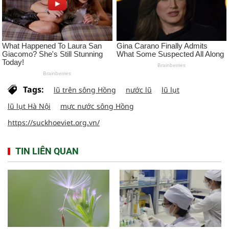
Tags:
lũ trên sông Hồng
nước lũ
lũ lụt
lũ lụt Hà Nội
mực nước sông Hồng
https://suckhoeviet.org.vn/
TIN LIÊN QUAN