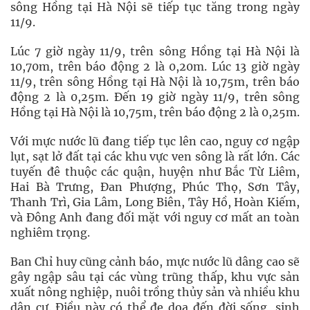
sông Hồng tại Hà Nội sẽ tiếp tục tăng trong ngày
11/9.
Lúc 7 giờ ngày 11/9, trên sông Hồng tại Hà Nội là
10,70m, trên báo động 2 là 0,20m. Lúc 13 giờ ngày
11/9, trên sông Hồng tại Hà Nội là 10,75m, trên báo
động 2 là 0,25m. Đến 19 giờ ngày 11/9, trên sông
Hồng tại Hà Nội là 10,75m, trên báo động 2 là 0,25m.
Với mực nước lũ đang tiếp tục lên cao, nguy cơ ngập
lụt, sạt lở đất tại các khu vực ven sông là rất lớn. Các
tuyến đê thuộc các quận, huyện như Bắc Từ Liêm,
Hai Bà Trưng, Đan Phượng, Phúc Thọ, Sơn Tây,
Thanh Trì, Gia Lâm, Long Biên, Tây Hồ, Hoàn Kiếm,
và Đông Anh đang đối mặt với nguy cơ mất an toàn
nghiêm trọng.
Ban Chỉ huy cũng cảnh báo, mực nước lũ dâng cao sẽ
gây ngập sâu tại các vùng trũng thấp, khu vực sản
xuất nông nghiệp, nuôi trồng thủy sản và nhiều khu
dân cư. Điều này có thể đe dọa đến đời sống, sinh