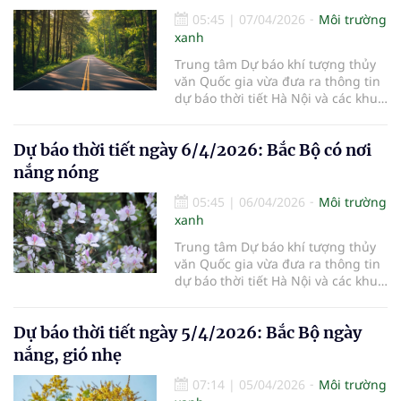
05:45
|
07/04/2026
Môi trường
xanh
Trung tâm Dự báo khí tượng thủy
văn Quốc gia vừa đưa ra thông tin
dự báo thời tiết Hà Nội và các khu
vực khác trên cả nước ngày
7/4/2026.
Dự báo thời tiết ngày 6/4/2026: Bắc Bộ có nơi
nắng nóng
05:45
|
06/04/2026
Môi trường
xanh
Trung tâm Dự báo khí tượng thủy
văn Quốc gia vừa đưa ra thông tin
dự báo thời tiết Hà Nội và các khu
vực khác trên cả nước ngày
6/4/2026.
Dự báo thời tiết ngày 5/4/2026: Bắc Bộ ngày
nắng, gió nhẹ
07:14
|
05/04/2026
Môi trường