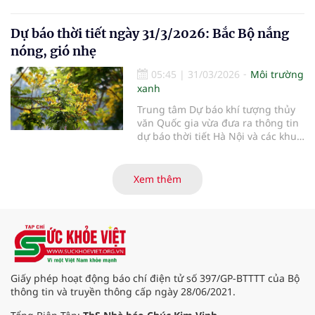
vực khác trên cả nước ngày
1/4/2026.
Dự báo thời tiết ngày 31/3/2026: Bắc Bộ nắng
nóng, gió nhẹ
05:45
|
31/03/2026
Môi trường
xanh
Trung tâm Dự báo khí tượng thủy
văn Quốc gia vừa đưa ra thông tin
dự báo thời tiết Hà Nội và các khu
vực khác trên cả nước ngày
31/3/2026.
Xem thêm
Giấy phép hoạt động báo chí điện tử số 397/GP-BTTTT của Bộ
thông tin và truyền thông cấp ngày 28/06/2021.