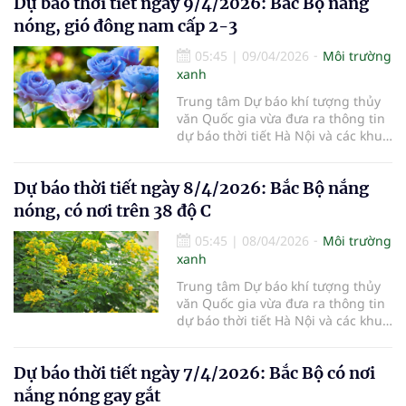
Dự báo thời tiết ngày 9/4/2026: Bắc Bộ nắng
nóng, gió đông nam cấp 2-3
05:45
|
09/04/2026
Môi trường
xanh
Trung tâm Dự báo khí tượng thủy
văn Quốc gia vừa đưa ra thông tin
dự báo thời tiết Hà Nội và các khu
vực khác trên cả nước ngày
9/4/2026.
Dự báo thời tiết ngày 8/4/2026: Bắc Bộ nắng
nóng, có nơi trên 38 độ C
05:45
|
08/04/2026
Môi trường
xanh
Trung tâm Dự báo khí tượng thủy
văn Quốc gia vừa đưa ra thông tin
dự báo thời tiết Hà Nội và các khu
vực khác trên cả nước ngày
8/4/2026.
Dự báo thời tiết ngày 7/4/2026: Bắc Bộ có nơi
nắng nóng gay gắt