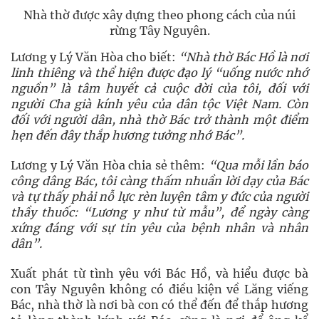
Nhà thờ được xây dựng theo phong cách của núi
rừng Tây Nguyên.
Lương y Lý Văn Hòa cho biết:
“Nhà thờ Bác Hồ là nơi
linh thiêng và thể hiện được đạo lý “uống nước nhớ
nguồn” là tâm huyết cả cuộc đời của tôi, đối với
người Cha già kính yêu của dân tộc Việt Nam. Còn
đối với người dân, nhà thờ Bác trở thành một điểm
hẹn đến đây thắp hương tưởng nhớ Bác”.
Lương y Lý Văn Hòa chia sẻ thêm:
“Qua mỗi lần báo
công dâng Bác, tôi càng thấm nhuần lời dạy của Bác
và tự thấy phải nỗ lực rèn luyện tâm y đức của người
thầy thuốc: “Lương y như từ mẫu”, để ngày càng
xứng đáng với sự tin yêu của bệnh nhân và nhân
dân”.
Xuất phát từ tình yêu với Bác Hồ, và hiểu được bà
con Tây Nguyên không có điều kiện về Lăng viếng
Bác, nhà thờ là nơi bà con có thể đến để thắp hương