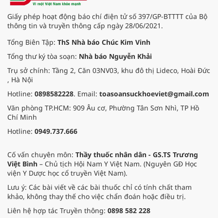
Hội Nam y Việt Nam không chỉ
mang theo tình cảm tri ân, mà còn
Giấy phép hoạt động báo chí điện tử số 397/GP-BTTTT của Bộ
đem đến hơi ấm từ những phương
thông tin và truyền thông cấp ngày 28/06/2021.
pháp Nam y thuần Việt, giúp xoa
dịu cơn đau và nâng cao sức khỏe
Tổng Biên Tập:
ThS Nhà báo Chúc Kim Vinh
cho các cựu chiến binh trước sự
Tổng thư ký tòa soạn:
Nhà báo Nguyễn Khải
thay đổi đột ngột của thời tiết.
Trụ sở chính: Tầng 2, Căn 03NV03, khu đô thị Lideco, Hoài Đức
, Hà Nội
Hotline:
0898582228
. Email:
toasoansuckhoeviet@gmail.com
Văn phòng TP.HCM: 909 Âu cơ, Phường Tân Sơn Nhì, TP Hồ
Chí Minh
Hotline:
0949.737.666
Cố vấn chuyên môn:
Thầy thuốc nhân dân - GS.TS Trương
Việt Bình
– Chủ tịch Hội Nam Y Việt Nam. (Nguyên GĐ Học
viện Y Dược học cổ truyền Việt Nam).
Lưu ý: Các bài viết về các bài thuốc chỉ có tính chất tham
khảo, không thay thế cho việc chẩn đoán hoặc điều trị.
Liên hệ hợp tác Truyền thông:
0898 582 228