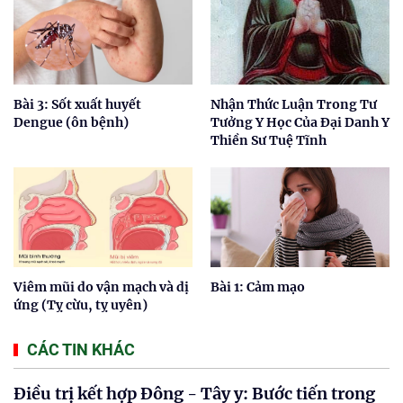
Bài 3: Sốt xuất huyết
Nhận Thức Luận Trong Tư
Dengue (ôn bệnh)
Tưởng Y Học Của Đại Danh Y
Thiền Sư Tuệ Tĩnh
Viêm mũi do vận mạch và dị
Bài 1: Cảm mạo
ứng (Tỵ cừu, tỵ uyên)
CÁC TIN KHÁC
Điều trị kết hợp Đông - Tây y: Bước tiến trong