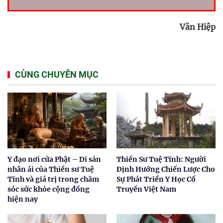
Văn Hiệp
CÙNG CHUYÊN MỤC
Y đạo nơi cửa Phật – Di sản
Thiền Sư Tuệ Tĩnh: Người
nhân ái của Thiền sư Tuệ
Định Hướng Chiến Lược Cho
Tĩnh và giá trị trong chăm
Sự Phát Triển Y Học Cổ
sóc sức khỏe cộng đồng
Truyền Việt Nam
hiện nay