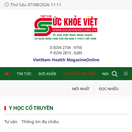
Thứ Sáu 07/08/2026 11:11
E-ISSN 2734 - 9756
P-ISSN 2815 - 6285
VietNam Health MagazineOnline
NLINE
TIN TỨC
SỨC KHỎE
Y HỌC CỔ TRUYỀN
NGHIÊN CỨU TRA
MỚI NHẤT
ĐỌC NHIỀU
Y HỌC CỔ TRUYỀN
Tư vấn
Thông tin đa chiều