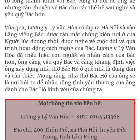
tỏ lòng thành kính với Bác, cũng là nơi để ông kể
những câu chuyện về Bác cho các thế hệ sau nghe và
yêu quý Bác hơn.
Vừa qua, Lương y Lý Văn Hòa có dịp ra Hà Nội và vào
Lăng viếng Bác, được tận mắt chứng kiến nơi ở của
Người lúc đương thời, được nghe về cuộc đời và quá
trình hoạt động cách mạng của Bác. Lương y Lý Văn
Hòa đã thấu hiểu con người và nhân cách của Bác
hơn, ông càng yêu quý Bác và càng khẳng định việc
ông xây dựng nhà thờ Bác Hồ ở quê nhà là đúng đắn
và cần thiết. Mong rằng, nhà thờ Bác Hồ của ông sẽ
là nơi hội tụ để nhân rộng tình yêu thương của ông
dành cho Bác Hồ kính yêu của chúng ta.
Mọi thông tin xin liên hệ:
Lương y Lý Văn Hòa – SĐT: 0364513368
Địa chỉ: 406 Thôn Pré, xã Phú Hội, huyện Đức
Trọng, tỉnh Lâm Đồng.