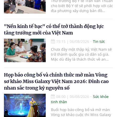
Thứ trưởng Bộ Y tế Trần Văn Thuấn
cho biết Bộ Y tế sẽ phối hợp với các
địa phương xây dựng bản đồ
mạng lưới cấp cứu ngoại viện,
đồng thời chuẩn hóa đào tạo, hoàn
thiện cơ chế tài chính và đa dạng
"Nền kinh tế bạc" có thể trở thành động lực
hóa phương tiện nhằm nâng cao
tăng trưởng mới của Việt Nam
năng lực cấp cứu trước viện trên
phạm vi cả nước.
15:15
|
06/08/2026
Tin tức
Chưa đầy một thập kỷ, Việt Nam sẽ
trở thành quốc gia có dân số già.
Mặc dù đây là thách thức về an
sinh xã hội, tuy nhiên cũng mở ra
"nền kinh tế bạc", lĩnh vực dự báo
có giá trị hàng tỷ USD.
Họp báo công bố và chính thức mở màn Vòng
sơ khảo Miss Galaxy Việt Nam 2026: Đỉnh cao
nhan sắc trong kỷ nguyên số
08:00
|
06/08/2026
Sức khỏe
tinh thần
Buổi họp báo công bố và mở màn
Vòng sơ khảo cuộc thi Miss Galaxy