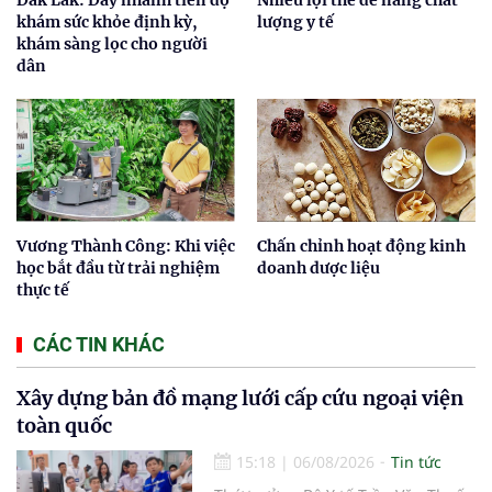
Đắk Lắk: Đẩy nhanh tiến độ
Nhiều lợi thế để nâng chất
khám sức khỏe định kỳ,
lượng y tế
khám sàng lọc cho người
dân
Vương Thành Công: Khi việc
Chấn chỉnh hoạt động kinh
học bắt đầu từ trải nghiệm
doanh dược liệu
thực tế
CÁC TIN KHÁC
Xây dựng bản đồ mạng lưới cấp cứu ngoại viện
toàn quốc
15:18
|
06/08/2026
Tin tức