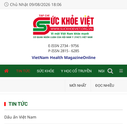
Chủ Nhật 09/08/2026 18:06
E-ISSN 2734 - 9756
P-ISSN 2815 - 6285
VietNam Health MagazineOnline
NLINE
TIN TỨC
SỨC KHỎE
Y HỌC CỔ TRUYỀN
NGHIÊN CỨU TRA
MỚI NHẤT
ĐỌC NHIỀU
TIN TỨC
Dấu ấn Việt Nam