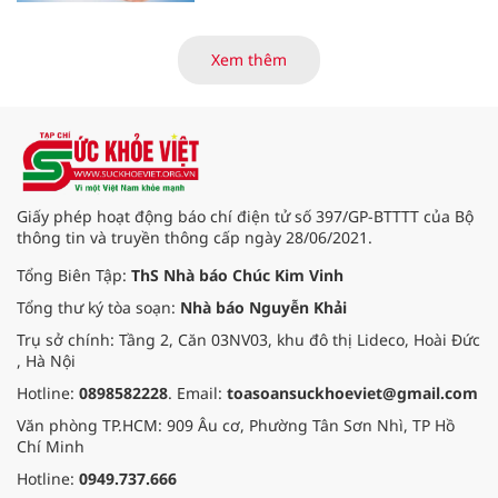
viện và các cơ quan liên quan để
mở rộng mạng lưới điều phối, tăng
cường truyền thông, hoàn thiện
Xem thêm
quy trình chuyên môn và hệ thống
pháp luật để thúc đẩy lĩnh vực
hiến và ghép mô tạng.
Giấy phép hoạt động báo chí điện tử số 397/GP-BTTTT của Bộ
thông tin và truyền thông cấp ngày 28/06/2021.
Tổng Biên Tập:
ThS Nhà báo Chúc Kim Vinh
Tổng thư ký tòa soạn:
Nhà báo Nguyễn Khải
Trụ sở chính: Tầng 2, Căn 03NV03, khu đô thị Lideco, Hoài Đức
, Hà Nội
Hotline:
0898582228
. Email:
toasoansuckhoeviet@gmail.com
Văn phòng TP.HCM: 909 Âu cơ, Phường Tân Sơn Nhì, TP Hồ
Chí Minh
Hotline:
0949.737.666