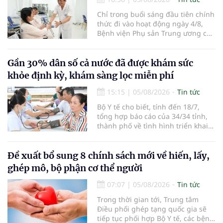
Chỉ trong buổi sáng đầu tiên chính
thức đi vào hoạt động ngày 4/8,
Bệnh viện Phụ sản Trung ương cơ
sở 2 đã tiếp đón hơn 500 lượt
người đến khám, điều trị và đón
em bé đầu tiên chào đời.
Gần 30% dân số cả nước đã được khám sức
khỏe định kỳ, khám sàng lọc miễn phí
15:15
|
05/08/2026
Tin tức
Bộ Y tế cho biết, tính đến 18/7,
tổng hợp báo cáo của 34/34 tỉnh,
thành phố về tình hình triển khai
khám sức khỏe định kỳ, khám sàng
lọc miễn phí cho người dân, ghi
nhận 32.286.360 người, chiếm gần
Đề xuất bổ sung 8 chính sách mới về hiến, lấy,
30% dân số cả nước đã được khám
ghép mô, bộ phận cơ thể người
sức khỏe định kỳ năm nay.
07:07
|
05/08/2026
Tin tức
Trong thời gian tới, Trung tâm
Điều phối ghép tạng quốc gia sẽ
tiếp tục phối hợp Bộ Y tế, các bệnh