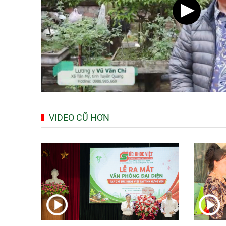
Bộ Y tế yêu cầu ngừng ngay kinh doanh thực phẩm
BSR tăng 12,5% năng lực tồn chứa dầu thô tại 
Gần 30% dân số cả nước đã được khám sức khỏe đ
Ung thư thận: Nguy hiểm vì tiến triển quá âm th
VIDEO CŨ HƠN