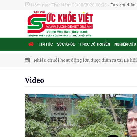
Hôm nay:
Thứ Năm 06/08/2026 06:08
-
Tạp chí điện
TIN TỨC
SỨC KHỎE
Y HỌC CỔ TRUYỀN
NGHIÊN CỨU
Nhiều chuỗi hoạt động lớn được diễn ra tại Lễ hộ
Tiếp tục rà soát, triển khai các nhiệm vụ trong lĩ
Video
Lâm Đồng: Quyết tâm đưa sân bay Liên Khương trở
Ngày hoạt động đầu tiên, Bệnh viện Phụ sản Trun
Dự báo thời tiết ngày 06/8/2026: Bắc Bộ có mưa d
Nâng cao chất lượng đào tạo, đáp ứng yêu cầu phá