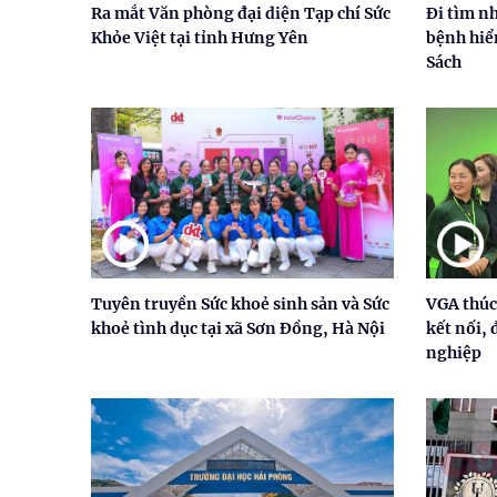
Ra mắt Văn phòng đại diện Tạp chí Sức
Đi tìm n
Khỏe Việt tại tỉnh Hưng Yên
bệnh hiể
Sách
Tuyên truyền Sức khoẻ sinh sản và Sức
VGA thúc
khoẻ tình dục tại xã Sơn Đồng, Hà Nội
kết nối, 
nghiệp