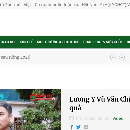
 tử Sức khỏe Việt - Cơ quan ngôn luận của Hội Nam Y (Hội YDHCT) 
 TRAO ĐỔI
KINH TẾ
MÔI TRƯỜNG & SỨC KHỎE
PHÁP LUẬT & SỨC KHỎE
D
i sầu riêng 2026
nh vực cấp cứu, điều trị đột quỵ
 lại khai thác vào ngày 19/8
g ương cơ sở 2 đón hơn 500 lượt khám
Lương Y Vũ Văn Chí
quả
ông rải rác.
14/02/2026 08:23
Video
t triển nguồn nhân lực thời kỳ mới