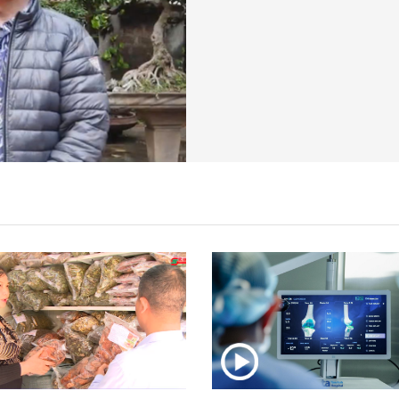
 Slimaura Care x3 trên 2 sàn thương mại điện tử
NMLD Dung Quất
ịnh kỳ, khám sàng lọc miễn phí
ầm