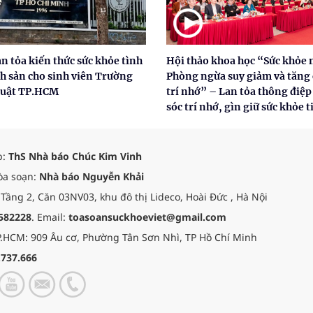
n tỏa kiến thức sức khỏe tình
Hội thảo khoa học “Sức khỏe 
nh sản cho sinh viên Trường
Phòng ngừa suy giảm và tăng
Luật TP.HCM
trí nhớ” – Lan tỏa thông điệ
sóc trí nhớ, gìn giữ sức khỏe 
p:
ThS Nhà báo Chúc Kim Vinh
òa soạn:
Nhà báo Nguyễn Khải
 Tầng 2, Căn 03NV03, khu đô thị Lideco, Hoài Đức , Hà Nội
582228
. Email:
toasoansuckhoeviet@gmail.com
.HCM: 909 Âu cơ, Phường Tân Sơn Nhì, TP Hồ Chí Minh
.737.666