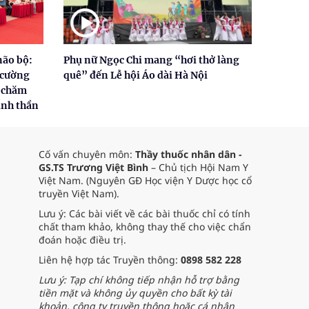
não bộ:
Phụ nữ Ngọc Chi mang “hơi thở làng
 cường
quê” đến Lễ hội Áo dài Hà Nội
p chăm
tinh thần
Cố vấn chuyên môn:
Thầy thuốc nhân dân -
GS.TS Trương Việt Bình
– Chủ tịch Hội Nam Y
Việt Nam. (Nguyên GĐ Học viện Y Dược học cổ
truyền Việt Nam).
Lưu ý: Các bài viết về các bài thuốc chỉ có tính
chất tham khảo, không thay thế cho việc chẩn
đoán hoặc điều trị.
Liên hệ hợp tác Truyền thông:
0898 582 228
Lưu ý: Tạp chí không tiếp nhận hỗ trợ bằng
tiền mặt và không ủy quyền cho bất kỳ tài
khoản, công ty truyền thông hoặc cá nhân