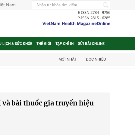
Việt Nam
E-ISSN 2734 - 9756
P-ISSN 2815 - 6285
VietNam Health MagazineOnline
U LỊCH & SỨC KHỎE
THẾ GIỚI
TẠP CHÍ IN
GỬI BÀI ONLINE
MỚI NHẤT
ĐỌC NHIỀU
 và bài thuốc gia truyền hiệu