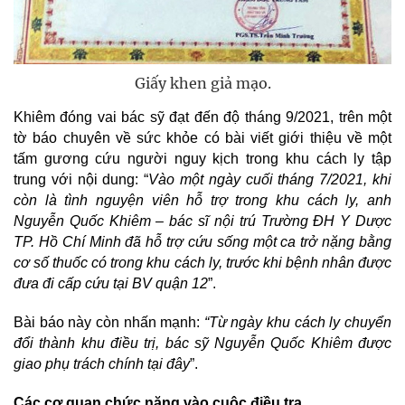
Giấy khen giả mạo.
Khiêm đóng vai bác sỹ đạt đến độ tháng 9/2021, trên một
tờ báo chuyên về sức khỏe có bài viết giới thiệu về một
tấm gương cứu người nguy kịch trong khu cách ly tập
trung với nội dung: “
Vào một ngày cuối tháng 7/2021, khi
còn là tình nguyện viên hỗ trợ trong khu cách ly, anh
Nguyễn Quốc Khiêm – bác sĩ nội trú Trường ĐH Y Dược
TP. Hồ Chí Minh đã hỗ trợ cứu sống một ca trở nặng bằng
cơ số thuốc có trong khu cách ly, trước khi bệnh nhân được
đưa đi cấp cứu tại BV quận 12
”.
Bài báo này còn nhấn mạnh:
“Từ ngày khu cách ly chuyển
đổi thành khu điều trị, bác sỹ Nguyễn Quốc Khiêm được
giao phụ trách chính tại đây
”.
Các cơ quan chức năng vào cuộc điều tra