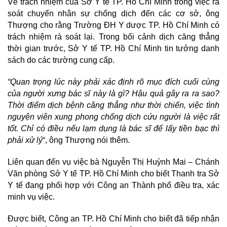
Về trách nhiệm của Sở Y tế TP. Hồ Chí Minh trong việc rà
soát chuyển nhân sự chống dịch đến các cơ sở, ông
Thượng cho rằng Trường ĐH Y dược TP. Hồ Chí Minh có
trách nhiệm rà soát lại. Trong bối cảnh dịch căng thẳng
thời gian trước, Sở Y tế TP. Hồ Chí Minh tin tưởng danh
sách do các trường cung cấp.
“Quan trọng lúc này phải xác định rõ mục đích cuối cùng
của người xưng bác sĩ này là gì? Hậu quả gây ra ra sao?
Thời điểm dịch bệnh căng thẳng như thời chiến, việc tình
nguyện viên xung phong chống dịch cứu người là việc rất
tốt. Chỉ có điều nếu lạm dụng là bác sĩ để lấy tiền bạc thì
phải xử lý
“, ông Thượng nói thêm.
Liên quan đến vụ việc bà Nguyễn Thị Huỳnh Mai –
Chánh
Văn phòng Sở Y tế
TP. Hồ Chí Minh cho biết Thanh tra Sở
Y tế đang phối hợp với Công an Thành phố điều tra, xác
minh vụ việc.
Được biết, Công an TP. Hồ Chí Minh cho biết đã tiếp nhận