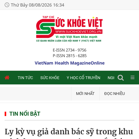
Thứ Bảy 08/08/2026 16:34
E-ISSN 2734 - 9756
P-ISSN 2815 - 6285
VietNam Health MagazineOnline
NLINE
TIN TỨC
SỨC KHỎE
Y HỌC CỔ TRUYỀN
NGHIÊN CỨU TRA
MỚI NHẤT
ĐỌC NHIỀU
TIN NỔI BẬT
Ly kỳ vụ giả danh bác sỹ trong khu