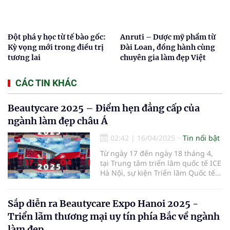
Đột phá y học từ tế bào gốc:
Anruti – Dược mỹ phẩm từ
Kỳ vọng mới trong điều trị
Đài Loan, đồng hành cùng
tương lai
chuyên gia làm đẹp Việt
CÁC TIN KHÁC
Beautycare 2025 – Điểm hẹn đẳng cấp của
ngành làm đẹp châu Á
02:42
|
16/04/2025
Tin nổi bật
Từ ngày 17 đến ngày 18 tháng 4,
tại Trung tâm triển lãm quốc tế ICE
Hà Nội, sự kiện Triển lãm Quốc tế
Ngành Làm Đẹp – Beautycare 2025
đã chính thức khai mạc với chủ đề
"Vẻ đẹp bền vững – Công nghệ
Sắp diễn ra Beautycare Expo Hanoi 2025 -
định hình tương lai".
Triển lãm thương mại uy tín phía Bắc về ngành
làm đẹp