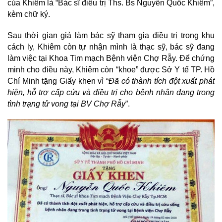
của Khiêm là “Bác sĩ điều trị Ths. Bs Nguyễn Quốc Khiêm”,
kèm chữ ký.
Sau thời gian giả làm bác sỹ tham gia điều trị trong khu
cách ly, Khiêm còn tự nhận mình là thạc sỹ, bác sỹ đang
làm việc tại Khoa Tim mạch Bệnh viện Chợ Rẫy. Để chứng
minh cho điều này, Khiêm còn “khoe” được Sở Y tế TP. Hồ
Chí Minh tặng Giấy khen vì “
Đã có thành tích đột xuất phát
hiện, hỗ trợ cấp cứu và điều trị cho bệnh nhân đang trong
tình trạng tử vong tại BV Chợ Rẫy
”.