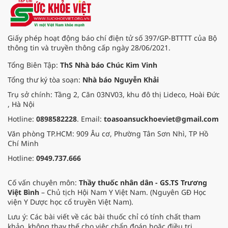
Giấy phép hoạt động báo chí điện tử số 397/GP-BTTTT của Bộ
thông tin và truyền thông cấp ngày 28/06/2021.
Tổng Biên Tập:
ThS Nhà báo Chúc Kim Vinh
Tổng thư ký tòa soạn:
Nhà báo Nguyễn Khải
Trụ sở chính: Tầng 2, Căn 03NV03, khu đô thị Lideco, Hoài Đức
, Hà Nội
Hotline:
0898582228
. Email:
toasoansuckhoeviet@gmail.com
Văn phòng TP.HCM: 909 Âu cơ, Phường Tân Sơn Nhì, TP Hồ
Chí Minh
Hotline:
0949.737.666
Cố vấn chuyên môn:
Thầy thuốc nhân dân - GS.TS Trương
Việt Bình
– Chủ tịch Hội Nam Y Việt Nam. (Nguyên GĐ Học
viện Y Dược học cổ truyền Việt Nam).
Lưu ý: Các bài viết về các bài thuốc chỉ có tính chất tham
khảo, không thay thế cho việc chẩn đoán hoặc điều trị.