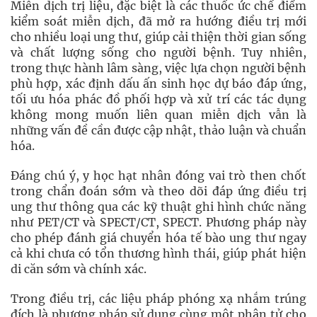
Miễn dịch trị liệu, đặc biệt là các thuốc ức chế điểm
kiểm soát miễn dịch, đã mở ra hướng điều trị mới
cho nhiều loại ung thư, giúp cải thiện thời gian sống
và chất lượng sống cho người bệnh. Tuy nhiên,
trong thực hành lâm sàng, việc lựa chọn người bệnh
phù hợp, xác định dấu ấn sinh học dự báo đáp ứng,
tối ưu hóa phác đồ phối hợp và xử trí các tác dụng
không mong muốn liên quan miễn dịch vẫn là
những vấn đề cần được cập nhật, thảo luận và chuẩn
hóa.
Đáng chú ý, y học hạt nhân đóng vai trò then chốt
trong chẩn đoán sớm và theo dõi đáp ứng điều trị
ung thư thông qua các kỹ thuật ghi hình chức năng
như PET/CT và SPECT/CT, SPECT. Phương pháp này
cho phép đánh giá chuyển hóa tế bào ung thư ngay
cả khi chưa có tổn thương hình thái, giúp phát hiện
di căn sớm và chính xác.
Trong điều trị, các liệu pháp phóng xạ nhắm trúng
đích là phương pháp sử dụng cùng một phân tử cho