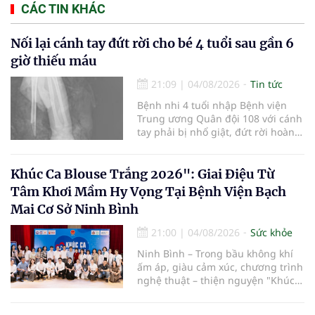
CÁC TIN KHÁC
Nối lại cánh tay đứt rời cho bé 4 tuổi sau gần 6
giờ thiếu máu
21:09
|
04/08/2026
Tin tức
Bệnh nhi 4 tuổi nhập Bệnh viện
Trung ương Quân đội 108 với cánh
tay phải bị nhổ giật, đứt rời hoàn
toàn do tai nạn giao thông. Dù
mạch máu, thần kinh bị tổn
thương nặng và thời gian thiếu
Khúc Ca Blouse Trắng 2026": Giai Điệu Từ
máu kéo dài, các bác sĩ đã tái lập
Tâm Khơi Mầm Hy Vọng Tại Bệnh Viện Bạch
tuần hoàn thành công sau ca vi
Mai Cơ Sở Ninh Bình
phẫu kéo dài 3 giờ.
21:00
|
04/08/2026
Sức khỏe
Ninh Bình – Trong bầu không khí
ấm áp, giàu cảm xúc, chương trình
nghệ thuật – thiện nguyện "Khúc
ca Blouse trắng" đã chính thức
khởi động hành trình năm 2026 với