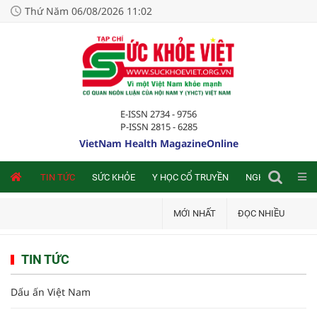
Thứ Năm 06/08/2026 11:02
E-ISSN 2734 - 9756
P-ISSN 2815 - 6285
VietNam Health MagazineOnline
NLINE
TIN TỨC
SỨC KHỎE
Y HỌC CỔ TRUYỀN
NGHIÊN CỨU TRA
MỚI NHẤT
ĐỌC NHIỀU
TIN TỨC
Dấu ấn Việt Nam