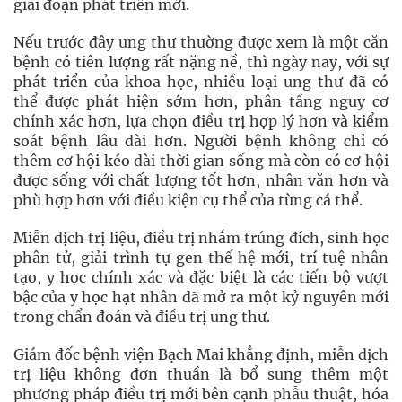
giai đoạn phát triển mới.
Nếu trước đây ung thư thường được xem là một căn
bệnh có tiên lượng rất nặng nề, thì ngày nay, với sự
phát triển của khoa học, nhiều loại ung thư đã có
thể được phát hiện sớm hơn, phân tầng nguy cơ
chính xác hơn, lựa chọn điều trị hợp lý hơn và kiểm
soát bệnh lâu dài hơn. Người bệnh không chỉ có
thêm cơ hội kéo dài thời gian sống mà còn có cơ hội
được sống với chất lượng tốt hơn, nhân văn hơn và
phù hợp hơn với điều kiện cụ thể của từng cá thể.
Miễn dịch trị liệu, điều trị nhắm trúng đích, sinh học
phân tử, giải trình tự gen thế hệ mới, trí tuệ nhân
tạo, y học chính xác và đặc biệt là các tiến bộ vượt
bậc của y học hạt nhân đã mở ra một kỷ nguyên mới
trong chẩn đoán và điều trị ung thư.
Giám đốc bệnh viện Bạch Mai khẳng định, miễn dịch
trị liệu không đơn thuần là bổ sung thêm một
phương pháp điều trị mới bên cạnh phẫu thuật, hóa