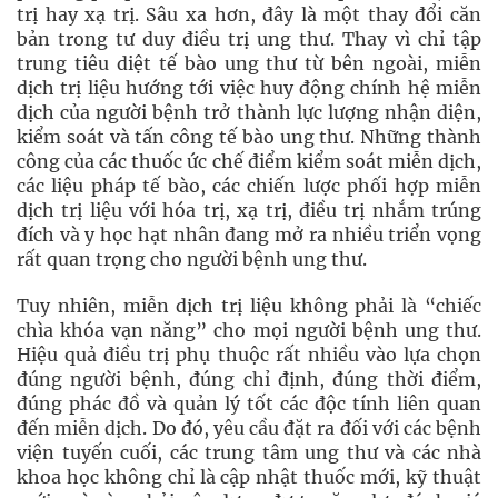
trị hay xạ trị. Sâu xa hơn, đây là một thay đổi căn
bản trong tư duy điều trị ung thư. Thay vì chỉ tập
trung tiêu diệt tế bào ung thư từ bên ngoài, miễn
dịch trị liệu hướng tới việc huy động chính hệ miễn
dịch của người bệnh trở thành lực lượng nhận diện,
kiểm soát và tấn công tế bào ung thư. Những thành
công của các thuốc ức chế điểm kiểm soát miễn dịch,
các liệu pháp tế bào, các chiến lược phối hợp miễn
dịch trị liệu với hóa trị, xạ trị, điều trị nhắm trúng
đích và y học hạt nhân đang mở ra nhiều triển vọng
rất quan trọng cho người bệnh ung thư.
Tuy nhiên, miễn dịch trị liệu không phải là “chiếc
chìa khóa vạn năng” cho mọi người bệnh ung thư.
Hiệu quả điều trị phụ thuộc rất nhiều vào lựa chọn
đúng người bệnh, đúng chỉ định, đúng thời điểm,
đúng phác đồ và quản lý tốt các độc tính liên quan
đến miễn dịch. Do đó, yêu cầu đặt ra đối với các bệnh
viện tuyến cuối, các trung tâm ung thư và các nhà
khoa học không chỉ là cập nhật thuốc mới, kỹ thuật