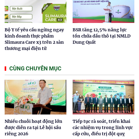
Bộ Y tế yêu cầu ngừng ngay
BSR tăng 12,5% năng lực
kinh doanh thực phẩm
tồn chứa dầu thô tại NMLD
Slimaura Care x3 trên 2 sàn
Dung Quất
thương mại điện tử
CÙNG CHUYÊN MỤC
Nhiều chuỗi hoạt động lớn
Tiếp tục rà soát, triển khai
được diễn ra tại Lễ hội sầu
các nhiệm vụ trong lĩnh vực
riêng 2026
cấp cứu, điều trị đột quỵ