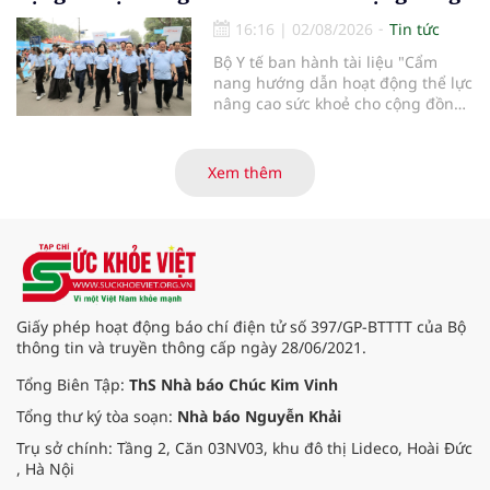
sớm tìm được hạnh phúc trọn vẹn,
đón con yêu khỏe mạnh chào đời.
16:16
|
02/08/2026
Tin tức
Bộ Y tế ban hành tài liệu "Cẩm
nang hướng dẫn hoạt động thể lực
nâng cao sức khoẻ cho cộng đồng"
được biên soạn với 4 nội dung
chính: Thông tin chung về hoạt
động thể lực; Khuyến cáo hoạt
Xem thêm
động thể lực phù hợp theo nhóm
đối tượng; Hướng dẫn an toàn
trong hoạt động thể lực; Hướng
dẫn tổ chức tăng cường hoạt động
thể lực.
Giấy phép hoạt động báo chí điện tử số 397/GP-BTTTT của Bộ
thông tin và truyền thông cấp ngày 28/06/2021.
Tổng Biên Tập:
ThS Nhà báo Chúc Kim Vinh
Tổng thư ký tòa soạn:
Nhà báo Nguyễn Khải
Trụ sở chính: Tầng 2, Căn 03NV03, khu đô thị Lideco, Hoài Đức
, Hà Nội