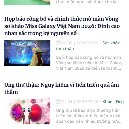
chứa một hợp chất được cho là có
thể hỗ trợ nhiều cơ chế bảo vệ tự
nhiên của cơ thể...
Họp báo công bố và chính thức mở màn Vòng
sơ khảo Miss Galaxy Việt Nam 2026: Đỉnh cao
nhan sắc trong kỷ nguyên số
08:00
|
06/08/2026
Sức khỏe
tinh thần
Buổi họp báo công bố và mở màn
Vòng sơ khảo cuộc thi Miss Galaxy
Việt Nam 2026 đã diễn ra thành
công rực rỡ. Sự kiện đánh dấu sự
khởi đầu của một đấu trường nhan
Ung thư thận: Nguy hiểm vì tiến triển quá âm
sắc quy mô, khác biệt và tiên
phong – nơi tôn vinh vẻ đẹp thời
thầm
đại mới kết hợp giữa Tri thức, Bản
lĩnh, Văn hóa và Công nghệ số
04:04
|
06/08/2026
Khỏe - Đẹp
Ung thư tế bào thận thường tiến
triển âm thầm, ít biểu hiện ở giai
đoạn đầu nên nhiều trường hợp
chỉ được phát hiện khi khối u đã