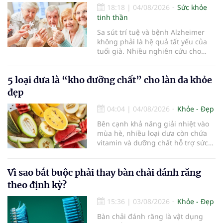
18:18
|
04/08/2026
Sức khỏe
tinh thần
Sa sút trí tuệ và bệnh Alzheimer
không phải là hệ quả tất yếu của
tuổi già. Nhiều nghiên cứu cho
thấy, duy trì lối sống lành mạnh,
kiểm soát tốt các bệnh mạn tính và
5 loại dưa là “kho dưỡng chất” cho làn da khỏe
rèn luyện trí não mỗi ngày có thể
góp phần làm chậm quá trình suy
đẹp
giảm nhận thức, giúp người cao
tuổi gìn giữ trí nhớ và sống độc lập
04:04
|
04/08/2026
Khỏe - Đẹp
lâu hơn.
Bên cạnh khả năng giải nhiệt vào
mùa hè, nhiều loại dưa còn chứa
vitamin và dưỡng chất hỗ trợ sức
khỏe làn da...
Vì sao bắt buộc phải thay bàn chải đánh răng
theo định kỳ?
15:36
|
03/08/2026
Khỏe - Đẹp
Bàn chải đánh răng là vật dụng