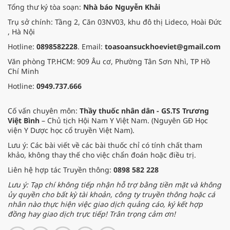
Tổng thư ký tòa soạn:
Nhà báo Nguyễn Khải
Trụ sở chính: Tầng 2, Căn 03NV03, khu đô thị Lideco, Hoài Đức
, Hà Nội
Hotline:
0898582228
. Email:
toasoansuckhoeviet@gmail.com
Văn phòng TP.HCM: 909 Âu cơ, Phường Tân Sơn Nhì, TP Hồ
Chí Minh
Hotline:
0949.737.666
Cố vấn chuyên môn:
Thầy thuốc nhân dân - GS.TS Trương
Việt Bình
– Chủ tịch Hội Nam Y Việt Nam. (Nguyên GĐ Học
viện Y Dược học cổ truyền Việt Nam).
Lưu ý: Các bài viết về các bài thuốc chỉ có tính chất tham
khảo, không thay thế cho việc chẩn đoán hoặc điều trị.
Liên hệ hợp tác Truyền thông:
0898 582 228
Lưu ý: Tạp chí không tiếp nhận hỗ trợ bằng tiền mặt và không
ủy quyền cho bất kỳ tài khoản, công ty truyền thông hoặc cá
nhân nào thực hiện việc giao dịch quảng cáo, ký kết hợp
đồng hay giao dịch trực tiếp! Trân trọng cảm ơn!