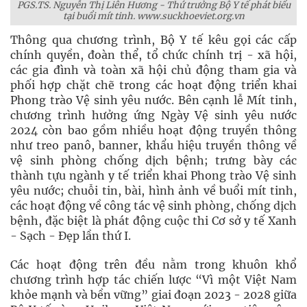
PGS.TS. Nguyễn Thị Liên Hương - Thứ trưởng Bộ Y tế phát biểu
tại buổi mít tinh. www.suckhoeviet.org.vn
Thông qua chương trình, Bộ Y tế kêu gọi các cấp
chính quyền, đoàn thể, tổ chức chính trị - xã hội,
các gia đình và toàn xã hội chủ động tham gia và
phối hợp chặt chẽ trong các hoạt động triển khai
Phong trào Vệ sinh yêu nước. Bên cạnh lễ Mít tinh,
chương trình hưởng ứng Ngày Vệ sinh yêu nước
2024 còn bao gồm nhiều hoạt động truyền thông
như treo panô, banner, khẩu hiệu truyền thông về
vệ sinh phòng chống dịch bệnh; trưng bày các
thành tựu ngành y tế triển khai Phong trào Vệ sinh
yêu nước; chuỗi tin, bài, hình ảnh về buổi mít tinh,
các hoạt động về công tác vệ sinh phòng, chống dịch
bệnh, đặc biệt là phát động cuộc thi Cơ sở y tế Xanh
- Sạch - Đẹp lần thứ I.
Các hoạt động trên đều nằm trong khuôn khổ
chương trình hợp tác chiến lược “Vì một Việt Nam
khỏe mạnh và bền vững” giai đoạn 2023 - 2028 giữa