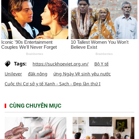
Tags:
https://suckhoeviet.org.vn/
Bộ Y tế
Unilever
đăk nông
ứng Ngày Vệ sinh yêu nước
Cuộc thi Cơ sở y tế Xanh - Sạch - Đẹp lần thứ I
CÙNG CHUYÊN MỤC