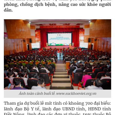
phòng, chống dịch bệnh, nâng cao sức khỏe người
dân.
Ảnh toàn cảnh buổi lễ. www.suckhoeviet.org.vn
Tham gia dự buổi lễ mít tinh có khoảng 700 đại biểu:
lãnh đạo Bộ Y tế, lãnh đạo UBND tỉnh, HĐND tỉnh
Đắk Nông, lãnh đạo các đơn vị thuộc, trực thuộc Bộ