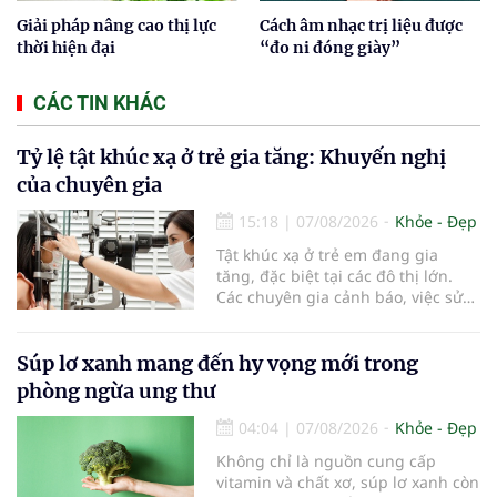
Giải pháp nâng cao thị lực
Cách âm nhạc trị liệu được
thời hiện đại
“đo ni đóng giày”
CÁC TIN KHÁC
Tỷ lệ tật khúc xạ ở trẻ gia tăng: Khuyến nghị
của chuyên gia
15:18
|
07/08/2026
Khỏe - Đẹp
Tật khúc xạ ở trẻ em đang gia
tăng, đặc biệt tại các đô thị lớn.
Các chuyên gia cảnh báo, việc sử
dụng các thiết bị điện tử kéo dài,
thiếu hoạt động ngoài trời và môi
trường học tập chưa đạt chuẩn
Súp lơ xanh mang đến hy vọng mới trong
đang khiến tình trạng cận thị ngày
phòng ngừa ung thư
càng trẻ hóa, đòi hỏi sự vào cuộc
của gia đình, nhà trường và ngành
04:04
|
07/08/2026
Khỏe - Đẹp
y tế để bảo vệ đôi mắt của thế hệ
Không chỉ là nguồn cung cấp
tương lai.
vitamin và chất xơ, súp lơ xanh còn