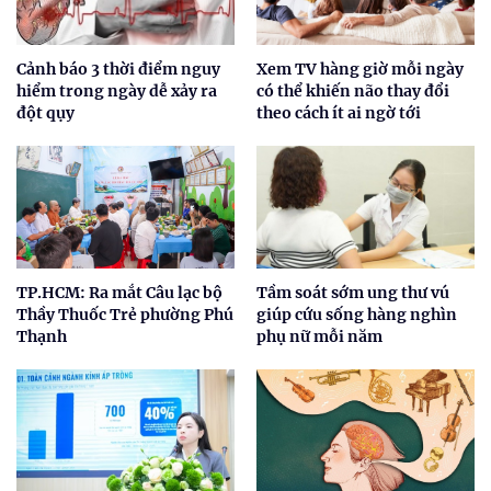
Cảnh báo 3 thời điểm nguy
Xem TV hàng giờ mỗi ngày
hiểm trong ngày dễ xảy ra
có thể khiến não thay đổi
đột qụy
theo cách ít ai ngờ tới
TP.HCM: Ra mắt Câu lạc bộ
Tầm soát sớm ung thư vú
Thầy Thuốc Trẻ phường Phú
giúp cứu sống hàng nghìn
Thạnh
phụ nữ mỗi năm