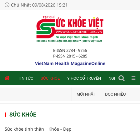
Chủ Nhật 09/08/2026 15:21
E-ISSN 2734 - 9756
P-ISSN 2815 - 6285
VietNam Health MagazineOnline
NLINE
TIN TỨC
SỨC KHỎE
Y HỌC CỔ TRUYỀN
NGHIÊN CỨU TRA
MỚI NHẤT
ĐỌC NHIỀU
SỨC KHỎE
Sức khỏe tinh thần
Khỏe - Đẹp