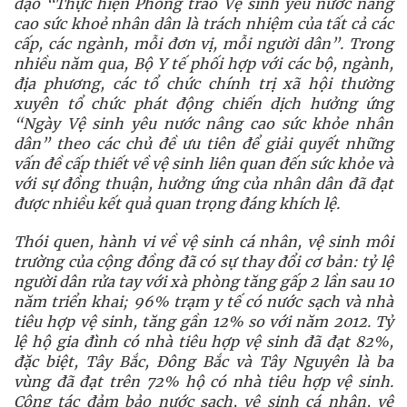
đạo “Thực hiện Phong trào Vệ sinh yêu nước nâng
cao sức khoẻ nhân dân là trách nhiệm của tất cả các
cấp, các ngành, mỗi đơn vị, mỗi người dân”. Trong
nhiều năm qua, Bộ Y tế phối hợp với các bộ, ngành,
địa phương, các tổ chức chính trị xã hội thường
xuyên tổ chức phát động chiến dịch hưởng ứng
“Ngày Vệ sinh yêu nước nâng cao sức khỏe nhân
dân” theo các chủ đề ưu tiên để giải quyết những
vấn đề cấp thiết về vệ sinh liên quan đến sức khỏe và
với sự đồng thuận, hưởng ứng của nhân dân đã đạt
được nhiều kết quả quan trọng đáng khích lệ.
Thói quen, hành vi về vệ sinh cá nhân, vệ sinh môi
trường của cộng đồng đã có sự thay đổi cơ bản: tỷ lệ
người dân rửa tay với xà phòng tăng gấp 2 lần sau 10
năm triển khai; 96% trạm y tế có nước sạch và nhà
tiêu hợp vệ sinh, tăng gần 12% so với năm 2012. Tỷ
lệ hộ gia đình có nhà tiêu hợp vệ sinh đã đạt 82%,
đặc biệt, Tây Bắc, Đông Bắc và Tây Nguyên là ba
vùng đã đạt trên 72% hộ có nhà tiêu hợp vệ sinh.
Công tác đảm bảo nước sạch, vệ sinh cá nhân, vệ