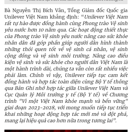
Bà Nguyễn Thị Bích Vân, Tổng Giám đốc Quốc gia
Unilever Việt Nam khẳng định: “
Unilever Việt Nam
rất tự hào được đồng hành cùng Phong trào Vệ sinh
yêu nước hơn 10 năm qua. Các hoạt động thiết thực
của Phong trào Vệ sinh yêu nước nâng cao sức khỏe
nhân dân đã góp phần giúp người dân hình thành
những thói quen tốt về vệ sinh cá nhân, vệ sinh
cộng đồng và vệ sinh môi trường. Nâng cao điều
kiện vệ sinh và sức khỏe cho người dân Việt Nam là
một hành trình dài, chúng ta vẫn còn rất nhiều việc
phải làm. Chính vì vậy, Unilever tiếp tục cam kết
đồng hành và hợp tác toàn diện cùng Bộ Y tế thông
qua Bản Ghi nhớ hợp tác giữa Unilever Việt Nam và
Cục Quản lý Môi trường y tế (Bộ Y tế) về Chương
trình "Vì một Việt Nam khỏe mạnh và bền vững"
giai đoạn 2023-2028, với mong muốn tiếp tục triển
khai những hoạt động hợp tác mới mẻ và đột phá,
mang lại hiệu quả cao hơn nữa trong tương lai”.