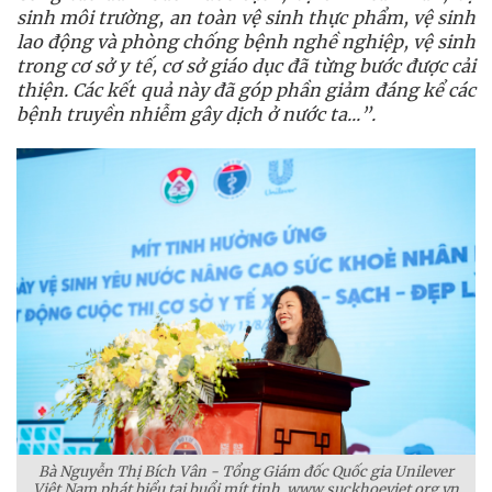
sinh môi trường, an toàn vệ sinh thực phẩm, vệ sinh
lao động và phòng chống bệnh nghề nghiệp, vệ sinh
trong cơ sở y tế, cơ sở giáo dục đã từng bước được cải
thiện. Các kết quả này đã góp phần giảm đáng kể các
bệnh truyền nhiễm gây dịch ở nước ta...
”.
Bà Nguyễn Thị Bích Vân - Tổng Giám đốc Quốc gia Unilever
Việt Nam phát biểu tại buổi mít tinh. www.suckhoeviet.org.vn