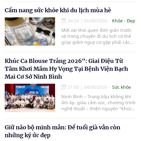
lớn hoặc xuất hiện biến chứng.
Trường hợp một bệnh nhân 79 tuổi
Cẩm nang sức khỏe khi du lịch mùa hè
có khối u tăng gấp đôi kích thước
04:04
|
05/08/2026
Khỏe - Đẹp
chỉ sau 4 tháng theo dõi là lời cảnh
báo về sự cần thiết của việc khám
Một vài thói quen đơn giản trước
sức khỏe định kỳ, đặc biệt ở người
và trong chuyến đi du lịch có thể
cao tuổi.
giúp giảm nguy cơ gặp phải các
vấn đề sức khỏe, từ đó tận hưởng
kỳ nghỉ một cách thoải mái hơn...
Khúc Ca Blouse Trắng 2026": Giai Điệu Từ
Tâm Khơi Mầm Hy Vọng Tại Bệnh Viện Bạch
Mai Cơ Sở Ninh Bình
21:00
|
04/08/2026
Sức khỏe
Ninh Bình – Trong bầu không khí
ấm áp, giàu cảm xúc, chương trình
nghệ thuật – thiện nguyện "Khúc
ca Blouse trắng" đã chính thức
khởi động hành trình năm 2026 với
điểm dừng chân đầu tiên tại Bệnh
Giữ não bộ minh mẫn: Để tuổi già vẫn còn
viện Bạch Mai cơ sở Ninh Bình.
những ký ức đẹp