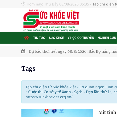
Hôm nay:
Thứ Bảy 08/08/2026 05:35
-
Tạp chí điện 
TIN TỨC
SỨC KHỎE
Y HỌC CỔ TRUYỀN
NGHIÊN CỨU
Dự báo thời tiết ngày 08/8/2026: Bắc Bộ nắng nón
Đắk Lắk: Đẩy nhanh tiến độ khám sức khỏe định 
Tags
Tổng hợp những cách trị thâm body nách, bẹn, m
Tỷ lệ tật khúc xạ ở trẻ gia tăng: Khuyến nghị của
Tạp chí điện tử Sức khỏe Việt - Cơ quan ngôn luận 
"
Cuộc thi Cơ sở y tế Xanh - Sạch - Đẹp lần thứ I
", 
https://suckhoeviet.org.vn/
Nhiều lợi thế để nâng chất lượng y tế
Vương Thành Công: Khi việc học bắt đầu từ trải 
Mít tinh