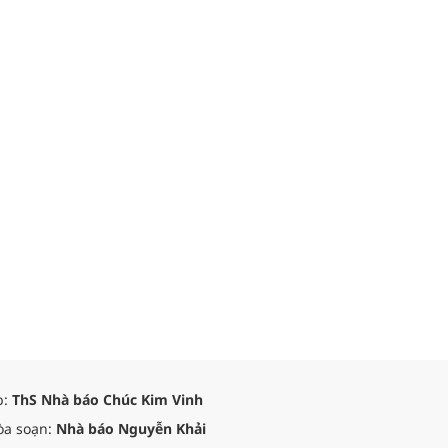
p:
ThS Nhà báo Chúc Kim Vinh
òa soạn:
Nhà báo Nguyễn Khải