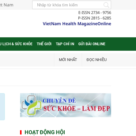
iệt Nam
E-ISSN 2734 - 9756
P-ISSN 2815 - 6285
VietNam Health MagazineOnline
U LỊCH & SỨC KHỎE
THẾ GIỚI
TẠP CHÍ IN
GỬI BÀI ONLINE
MỚI NHẤT
ĐỌC NHIỀU
HOẠT ĐỘNG HỘI