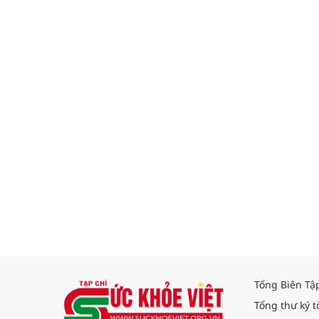
Tổng Biên Tậ
Tổng thư ký t