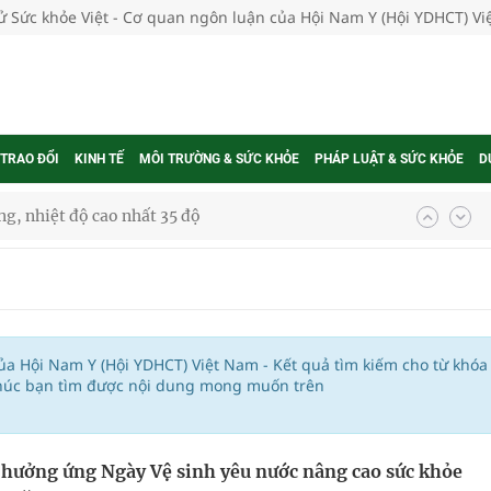
tử Sức khỏe Việt - Cơ quan ngôn luận của Hội Nam Y (Hội YDHCT) V
 TRAO ĐỔI
KINH TẾ
MÔI TRƯỜNG & SỨC KHỎE
PHÁP LUẬT & SỨC KHỎE
D
g, nhiệt độ cao nhất 35 độ
kỳ, khám sàng lọc cho người dân
ông cực hiệu quả
 chuyên gia
của Hội Nam Y (Hội YDHCT) Việt Nam - Kết quả tìm kiếm cho từ khóa
chúc bạn tìm được nội dung mong muốn trên
nghiệm thực tế
 hưởng ứng Ngày Vệ sinh yêu nước nâng cao sức khỏe