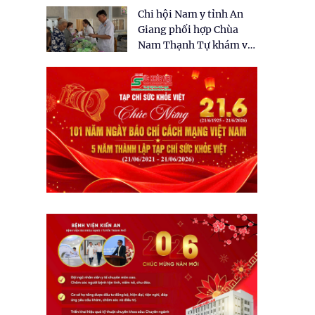
tặng quà cho 150 người
Chi hội Nam y tỉnh An
dân tại xã Tân Tập
Giang phối hợp Chùa
Nam Thạnh Tự khám và
cấp thuốc miễn phí cho
nhân dân