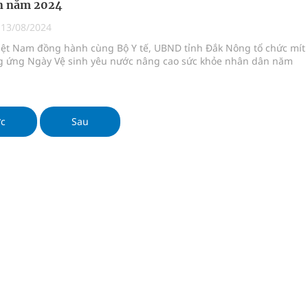
n năm 2024
|
13/08/2024
ngừa ung thư
Việt Nam đồng hành cùng Bộ Y tế, UBND tỉnh Đắk Nông tổ chức mít
g ứng Ngày Vệ sinh yêu nước nâng cao sức khỏe nhân dân năm
 Máu Của Các Loài Nhân Sâm (Panax Spp.): Tổng
ớc
Sau