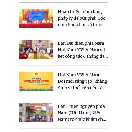
Hoàn thiện hành lang
pháp lý để bứt phá: Góc
nhìn khoa học và thực
tiễn tại Tọa đàm " Đề
xuất một số nội dung
Ban Đại diện phía Nam
cho Luật Y dược cổ
Hội Nam Y Việt Nam sơ
truyền Việt Nam"
kết công tác 6 tháng đầu
năm 2026
Hội Nam Y Việt Nam:
Đổi mới sáng tạo, khẳng
định vị thế trên nền tảng
y học cổ truyền và khoa
học hiện đại
Ban Thiện nguyện phía
Nam (Hội Nam y Việt
Nam) tổ chức khám chữa
bệnh y học cổ truyền và