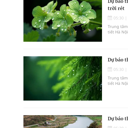
Dự báo t
trời rét
05:30
Trung tâm 
tiết Hà Nộ
Dự báo t
05:30
Trung tâm 
tiết Hà Nộ
Dự báo t