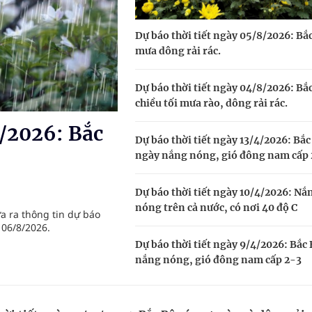
uồn lực cho môi trường và cộng đồng
Dự báo thời tiết ngày 05/8/2026: Bắ
ệnh bảo hiểm y tế nếu không đăng ký khám theo yêu
mưa dông rải rác.
Dự báo thời tiết ngày 04/8/2026: Bắ
ầm
chiều tối mưa rào, dông rải rác.
8/2026: Bắc
nghiệm thực tế
Dự báo thời tiết ngày 13/4/2026: Bắc
ngày nắng nóng, gió đông nam cấp 
Dự báo thời tiết ngày 10/4/2026: Nắ
ngừa ung thư
nóng trên cả nước, có nơi 40 độ C
a ra thông tin dự báo
 06/8/2026.
Dự báo thời tiết ngày 9/4/2026: Bắc
nắng nóng, gió đông nam cấp 2-3