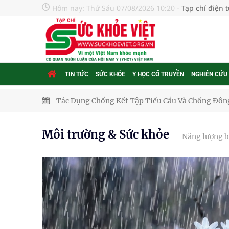
Hôm nay:
Thứ Sáu 07/08/2026 10:20
-
Tạp chí điện 
TIN TỨC
SỨC KHỎE
Y HỌC CỔ TRUYỀN
NGHIÊN CỨU
Tác Dụng Chống Kết Tập Tiểu Cầu Và Chống Đông
Quan Bằng Chứng Dược Lý Và Cơ Chế Phân Tử
Môi trường & Sức khỏe
Năng lượng 
Xây dựng bản đồ mạng lưới cấp cứu ngoại viện t
"Nền kinh tế bạc" có thể trở thành động lực tăn
Quảng Trị: Phát huy vai trò của chính quyền địa 
bảo vệ sức khỏe Nhân dân