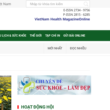
iệt Nam
E-ISSN 2734 - 9756
P-ISSN 2815 - 6285
VietNam Health MagazineOnline
U LỊCH & SỨC KHỎE
THẾ GIỚI
TẠP CHÍ IN
GỬI BÀI ONLINE
MỚI NHẤT
ĐỌC NHIỀU
HOẠT ĐỘNG HỘI