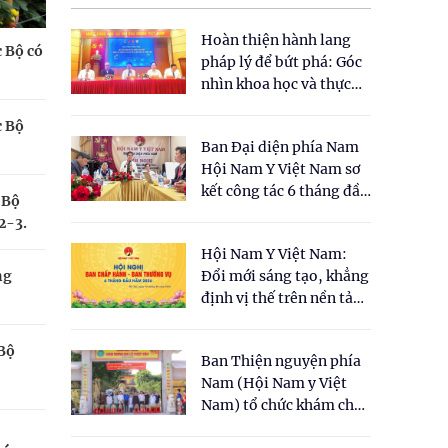
Hoàn thiện hành lang
c Bộ có
pháp lý để bứt phá: Góc
nhìn khoa học và thực
tiễn tại Tọa đàm " Đề
c Bộ
xuất một số nội dung
Ban Đại diện phía Nam
cho Luật Y dược cổ
Hội Nam Y Việt Nam sơ
truyền Việt Nam"
kết công tác 6 tháng đầu
 Bộ
năm 2026
2-3.
Hội Nam Y Việt Nam:
ng
Đổi mới sáng tạo, khẳng
định vị thế trên nền tảng
y học cổ truyền và khoa
học hiện đại
 Bộ
Ban Thiện nguyện phía
Nam (Hội Nam y Việt
Nam) tổ chức khám chữa
bệnh y học cổ truyền và