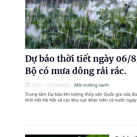
Không chỉ cắt tóc, Đông Tây Barbershop dành ng
Bệnh viện không được thu thêm tiền của người b
cầu
Ung thư thận: Nguy hiểm vì tiến triển quá âm th
Dự báo thời tiết ngày 06/
Vương Thành Công: Khi việc học bắt đầu từ trải 
Bộ có mưa dông rải rác.
Chấn chỉnh hoạt động kinh doanh dược liệu
16:52
|
05/08/2026
Môi trường xanh
Súp lơ xanh mang đến hy vọng mới trong phòng 
Trung tâm Dự báo khí tượng thủy văn Quốc gia vừa đư
thời tiết Hà Nội và các khu vực khác trên cả nước ngày