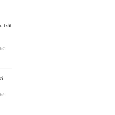
, trời
thời
ơi
thời