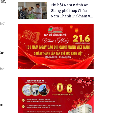
tặng quà cho 150 người
rác,
Chi hội Nam y tỉnh An
dân tại xã Tân Tập
Giang phối hợp Chùa
Nam Thạnh Tự khám và
cấp thuốc miễn phí cho
thời
nhân dân
ác
thời
ậm