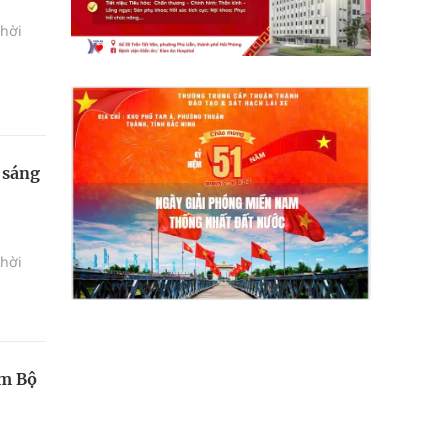
thời
 sáng
thời
am Bộ