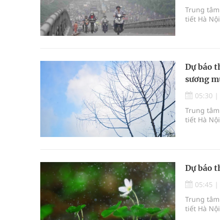
Trung tâm 
tiết Hà Nộ
Dự báo t
sương m
05:30
Trung tâm 
tiết Hà Nộ
Dự báo t
05:45
Trung tâm 
tiết Hà Nộ