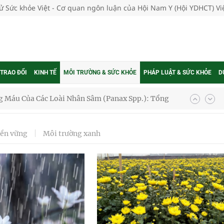
tử Sức khỏe Việt - Cơ quan ngôn luận của Hội Nam Y (Hội YDHCT) V
 TRAO ĐỔI
KINH TẾ
MÔI TRƯỜNG & SỨC KHỎE
PHÁP LUẬT & SỨC KHỎE
D
 Máu Của Các Loài Nhân Sâm (Panax Spp.): Tổng
bền vững
Môi trường xanh
oàn quốc
g trưởng mới của Việt Nam
phương hai cấp trong quản lý hoạt động nha khoa,