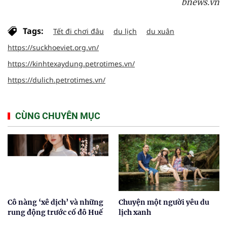
bnews.vn
Tags:
Tết đi chơi đâu
du lịch
du xuân
https://suckhoeviet.org.vn/
https://kinhtexaydung.petrotimes.vn/
https://dulich.petrotimes.vn/
CÙNG CHUYÊN MỤC
Cô nàng ‘xê dịch’ và những
Chuyện một người yêu du
rung động trước cố đô Huế
lịch xanh