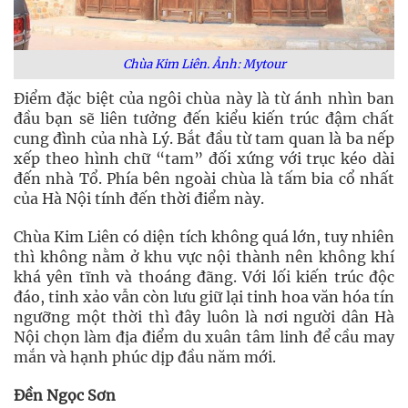
Chùa Kim Liên. Ảnh: Mytour
Điểm đặc biệt của ngôi chùa này là từ ánh nhìn ban
đầu bạn sẽ liên tưởng đến kiểu kiến trúc đậm chất
cung đình của nhà Lý. Bắt đầu từ tam quan là ba nếp
xếp theo hình chữ “tam” đối xứng với trục kéo dài
đến nhà Tổ. Phía bên ngoài chùa là tấm bia cổ nhất
của Hà Nội tính đến thời điểm này.
Chùa Kim Liên có diện tích không quá lớn, tuy nhiên
thì không nằm ở khu vực nội thành nên không khí
khá yên tĩnh và thoáng đãng. Với lối kiến trúc độc
đáo, tinh xảo vẫn còn lưu giữ lại tinh hoa văn hóa tín
ngưỡng một thời thì đây luôn là nơi người dân Hà
Nội chọn làm địa điểm du xuân tâm linh để cầu may
mắn và hạnh phúc dịp đầu năm mới.
Đền Ngọc Sơn