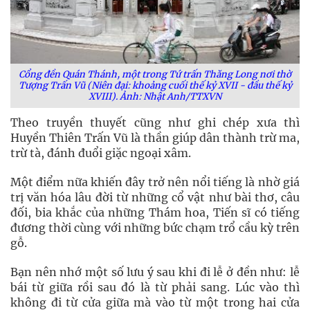
Cổng đền Quán Thánh, một trong Tứ trấn Thăng Long nơi thờ
Tượng Trấn Vũ (Niên đại: khoảng cuối thế kỷ XVII - đầu thế kỷ
XVIII). Ảnh: Nhật Anh/TTXVN
Theo truyền thuyết cũng như ghi chép xưa thì
Huyền Thiên Trấn Vũ là thần giúp dân thành trừ ma,
trừ tà, đánh đuổi giặc ngoại xâm.
Một điểm nữa khiến đây trở nên nổi tiếng là nhờ giá
trị văn hóa lâu đời từ những cổ vật như bài thơ, câu
đối, bia khắc của những Thám hoa, Tiến sĩ có tiếng
đương thời cùng với những bức chạm trổ cầu kỳ trên
gỗ.
Bạn nên nhớ một số lưu ý sau khi đi lễ ở đền như: lễ
bái từ giữa rồi sau đó là từ phải sang. Lúc vào thì
không đi từ cửa giữa mà vào từ một trong hai cửa