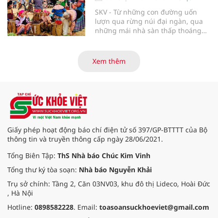
SKV - Từ những con đường uốn
lượn qua rừng núi đại ngàn, qua
những mái nhà sàn thấp thoáng
giữa bạt ngàn màu xanh, phiên
chợ vùng cao Hòa Bình hiện ra như
một bức tranh sống động, mộc
Xem thêm
mạc và đậm chất nhân văn. Ở nơi
ấy, không chỉ có những món hàng
trao đổi, mà còn là không gian văn
hóa, là nơi kết nối tình người, gìn
giữ phong tục truyền thống của
đồng bào các dân tộc nơi đại ngàn
Tây Bắc.
Giấy phép hoạt động báo chí điện tử số 397/GP-BTTTT của Bộ
thông tin và truyền thông cấp ngày 28/06/2021.
Tổng Biên Tập:
ThS Nhà báo Chúc Kim Vinh
Tổng thư ký tòa soạn:
Nhà báo Nguyễn Khải
Trụ sở chính: Tầng 2, Căn 03NV03, khu đô thị Lideco, Hoài Đức
, Hà Nội
Hotline:
0898582228
. Email:
toasoansuckhoeviet@gmail.com