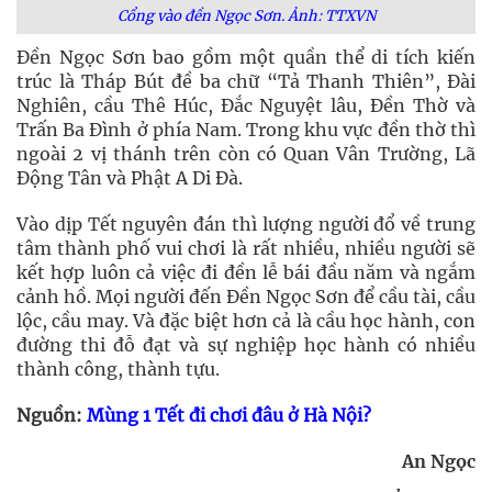
Cổng vào đền Ngọc Sơn. Ảnh: TTXVN
Đền Ngọc Sơn bao gồm một quần thể di tích kiến
trúc là Tháp Bút đề ba chữ “Tả Thanh Thiên”, Đài
Nghiên, cầu Thê Húc, Đắc Nguyệt lâu, Đền Thờ và
Trấn Ba Đình ở phía Nam. Trong khu vực đền thờ thì
ngoài 2 vị thánh trên còn có Quan Vân Trường, Lã
Động Tân và Phật A Di Đà.
Vào dịp Tết nguyên đán thì lượng người đổ về trung
tâm thành phố vui chơi là rất nhiều, nhiều người sẽ
kết hợp luôn cả việc đi đền lễ bái đầu năm và ngắm
cảnh hồ. Mọi người đến Đền Ngọc Sơn để cầu tài, cầu
lộc, cầu may. Và đặc biệt hơn cả là cầu học hành, con
đường thi đỗ đạt và sự nghiệp học hành có nhiều
thành công, thành tựu.
Nguồn:
Mùng 1 Tết đi chơi đâu ở Hà Nội?
An Ngọc