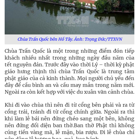
Chùa Trấn Quốc bên Hồ Tây. Ảnh: Trọng Đức/TTXVN
Chùa Trấn Quốc là một trong những điểm đón tiếp
khách nhiều nhất trong những ngày đầu năm của
tết nguyên đán. Trước đây vào thời Lý – thời kỳ phật
giáo hưng thịnh thì chùa Trấn Quốc là trung tâm
phật giáo của cả kinh thành. Mọi người chủ yếu đến
đây để cầu bình an và cầu may mắn trong năm mới.
Ngoài ra còn kết hợp với việc du xuân vãn cảnh chùa.
Khi đi vào chùa thì nên đi từ cổng bên phải và ra từ
cổng trái, tránh đi từ cổng chính giữa. Ngoài ra thì
khi làm lễ bái nên đứng chéo sang một bên, không
nên đứng đối diện ban thờ.Ban thờ Phật thì không
cúng tiền vàng mã, lễ mặn, bia rượu. Đi lễ chùa chỉ