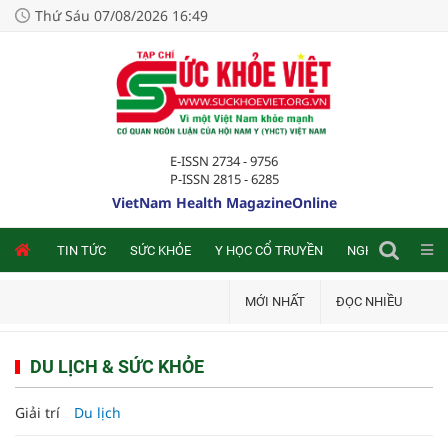
Thứ Sáu 07/08/2026 16:49
E-ISSN 2734 - 9756
P-ISSN 2815 - 6285
VietNam Health MagazineOnline
TIN TỨC
SỨC KHỎE
Y HỌC CỔ TRUYỀN
NGHIÊN CỨU TRA
MỚI NHẤT
ĐỌC NHIỀU
DU LỊCH & SỨC KHỎE
Giải trí
Du lịch