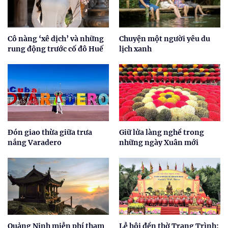
Cô nàng ‘xê dịch’ và những
Chuyện một người yêu du
rung động trước cố đô Huế
lịch xanh
Đón giao thừa giữa trưa
Giữ lửa làng nghề trong
nắng Varadero
những ngày Xuân mới
Quảng Ninh miễn phí tham
Lễ hội đền thờ Trạng Trình: