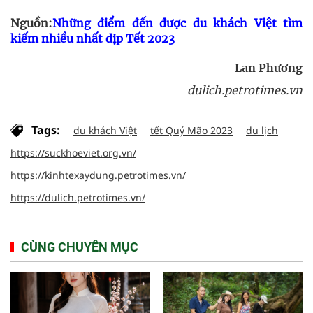
Nguồn:
Những điểm đến được du khách Việt tìm
kiếm nhiều nhất dịp Tết 2023
Lan Phương
dulich.petrotimes.vn
Tags:
du khách Việt
tết Quý Mão 2023
du lịch
https://suckhoeviet.org.vn/
https://kinhtexaydung.petrotimes.vn/
https://dulich.petrotimes.vn/
CÙNG CHUYÊN MỤC