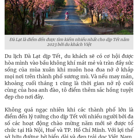
Đà Lạt là điểm đến được tìm kiếm nhiều nhất cho dịp Tết năm
2023 bởi du khách Việt
Du lịch Đà Lạt dịp Tết, du khách sẽ có cơ hội được
hòa mình vào bầu không khí mát mẻ và tràn đầy sức
sống của mùa xuân khi muôn hoa đua nở ở khắp
mọi nơi trên thành phố sương mù. Và nếu may mắn,
khoảng cuối tháng 1 cũng là thời gian nở rộ cuối
cùng của hoa anh đào, tô điểm thêm sắc hồng tuyệt
đẹp cho nơi đây.
Không quá ngạc nhiên khi các thành phố lớn là
điểm đến lý tưởng cho dịp Tết với nhiều người bởi đa
số các hoạt động chào mừng năm mới sẽ được tổ
chức tại Hà Nội, Huế và TP. Hồ Chí Minh. Với lợi thế
sở hữu đường bờ biển dài và đẹp trải dọc Việt Nam,