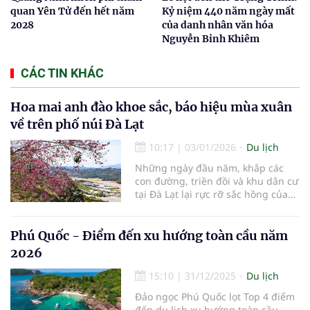
quan Yên Tử đến hết năm
Kỷ niệm 440 năm ngày mất
2028
của danh nhân văn hóa
Nguyễn Bỉnh Khiêm
CÁC TIN KHÁC
Hoa mai anh đào khoe sắc, báo hiệu mùa xuân
về trên phố núi Đà Lạt
10:17
|
03/01/2026
Du lịch
Những ngày đầu năm, khắp các
con đường, triền đồi và khu dân cư
tại Đà Lạt lại rực rỡ sắc hồng của
hoa mai anh đào – loài hoa đặc
trưng, gắn liền với mùa xuân nơi
phố núi cao nguyên. Mai anh đào
Phú Quốc - Điểm đến xu hướng toàn cầu năm
thường nở rộ từ cuối tháng 12 đến
2026
khoảng tháng 2 hằng năm, khi tiết
trời se lạnh, nắng nhẹ. Khác với
15:10
|
31/12/2025
Du lịch
sắc vàng của mai phương Nam hay
Đảo ngọc Phú Quốc lọt Top 4 điểm
vẻ trắng tinh khôi của hoa đào
đến du lịch xu hướng toàn cầu