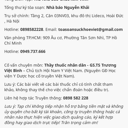
Tổng thư ký tòa soạn:
Nhà báo Nguyễn Khải
Trụ sở chính: Tầng 2, Căn 03NV03, khu đô thị Lideco, Hoài Đức
, Hà Nội
Hotline:
0898582228
. Email:
toasoansuckhoeviet@gmail.com
Văn phòng TP.HCM: 909 Âu cơ, Phường Tân Sơn Nhì, TP Hồ
Chí Minh
Hotline:
0949.737.666
Cố vấn chuyên môn:
Thầy thuốc nhân dân - GS.TS Trương
Việt Bình
– Chủ tịch Hội Nam Y Việt Nam. (Nguyên GĐ Học
viện Y Dược học cổ truyền Việt Nam).
Lưu ý: Các bài viết về các bài thuốc chỉ có tính chất tham
khảo, không thay thế cho việc chẩn đoán hoặc điều trị.
Liên hệ hợp tác Truyền thông:
0898 582 228
Lưu ý: Tạp chí không tiếp nhận hỗ trợ bằng tiền mặt và không
ủy quyền cho bất kỳ tài khoản, công ty truyền thông hoặc cá
nhân nào thực hiện việc giao dịch quảng cáo, ký kết hợp
đồng hay giao dịch trực tiếp! Trân trọng cảm ơn!