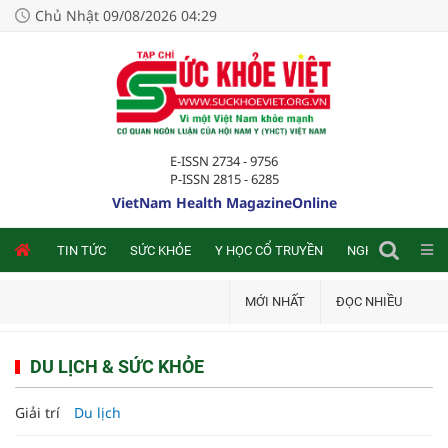
Chủ Nhật 09/08/2026 04:29
E-ISSN 2734 - 9756
P-ISSN 2815 - 6285
VietNam Health MagazineOnline
NLINE
TIN TỨC
SỨC KHỎE
Y HỌC CỔ TRUYỀN
NGHIÊN CỨU TRA
MỚI NHẤT
ĐỌC NHIỀU
DU LỊCH & SỨC KHỎE
Giải trí
Du lịch