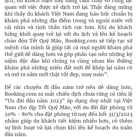
lịch, du khách hiện nay đang cảm thấy vô cùng lạc
quan với việc được xê dịch trở lại. Thật đáng mừng
khi thấy du khách Việt Nam đang háo hức chuẩn bị
khám phá những địa điểm trong và ngoài nước với
cái nhìn và tinh thần tích cực hơn. Khi du khách
hứng khởi quay trở lại với du lịch và lên kế hoạch
chào đón Tết Quý Mão, Booking.com sẽ tiếp tục sứ
mệnh của mình là giúp tất cả mọi người khám phá
thế giới dễ dàng hơn và góp phần tạo nên những kỷ
niệm độc đáo khi chúng ta cùng nhau lên đường
khám phá những miền đất mới để khép lại năm cũ
và mở ra năm mới thật tốt đẹp, may mắn”.
Để các chuyến đi đầu năm trở nên dễ dàng hơn,
Booking.com ra mắt chiến dịch chưa từng có tiền lệ
“Ưu đãi đầu năm 2023” áp dụng duy nhất tại Việt
Nam cho dịp Tết Quý Mão, với ưu đãi đặt phòng từ
20% - 80% cho đặt phòng từ nay đến hết 31/3/2023
nhằm giúp du khách tiết kiệm nhiều hơn, có thêm
sự linh hoạt và lựa chọn khi lên kế hoạch du xuân
đầu năm.