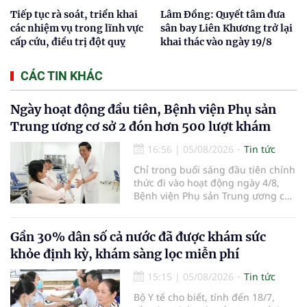
Tiếp tục rà soát, triển khai
Lâm Đồng: Quyết tâm đưa
các nhiệm vụ trong lĩnh vực
sân bay Liên Khương trở lại
cấp cứu, điều trị đột quỵ
khai thác vào ngày 19/8
CÁC TIN KHÁC
Ngày hoạt động đầu tiên, Bệnh viện Phụ sản
Trung ương cơ sở 2 đón hơn 500 lượt khám
16:56
|
05/08/2026
Tin tức
Chỉ trong buổi sáng đầu tiên chính
thức đi vào hoạt động ngày 4/8,
Bệnh viện Phụ sản Trung ương cơ
sở 2 đã tiếp đón hơn 500 lượt
người đến khám, điều trị và đón
em bé đầu tiên chào đời.
Gần 30% dân số cả nước đã được khám sức
khỏe định kỳ, khám sàng lọc miễn phí
15:15
|
05/08/2026
Tin tức
Bộ Y tế cho biết, tính đến 18/7,