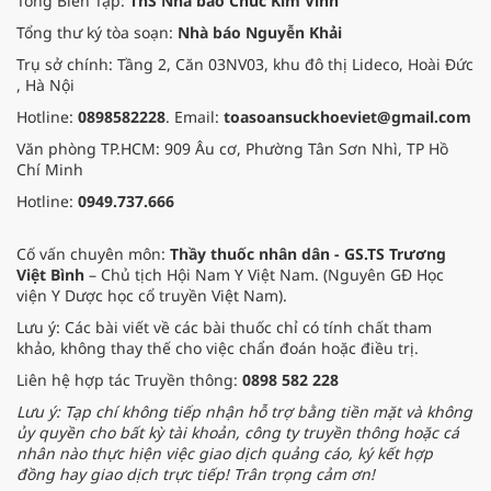
Tổng Biên Tập:
ThS Nhà báo Chúc Kim Vinh
Tổng thư ký tòa soạn:
Nhà báo Nguyễn Khải
Trụ sở chính: Tầng 2, Căn 03NV03, khu đô thị Lideco, Hoài Đức
, Hà Nội
Hotline:
0898582228
. Email:
toasoansuckhoeviet@gmail.com
Văn phòng TP.HCM: 909 Âu cơ, Phường Tân Sơn Nhì, TP Hồ
Chí Minh
Hotline:
0949.737.666
Cố vấn chuyên môn:
Thầy thuốc nhân dân - GS.TS Trương
Việt Bình
– Chủ tịch Hội Nam Y Việt Nam. (Nguyên GĐ Học
viện Y Dược học cổ truyền Việt Nam).
Lưu ý: Các bài viết về các bài thuốc chỉ có tính chất tham
khảo, không thay thế cho việc chẩn đoán hoặc điều trị.
Liên hệ hợp tác Truyền thông:
0898 582 228
Lưu ý: Tạp chí không tiếp nhận hỗ trợ bằng tiền mặt và không
ủy quyền cho bất kỳ tài khoản, công ty truyền thông hoặc cá
nhân nào thực hiện việc giao dịch quảng cáo, ký kết hợp
đồng hay giao dịch trực tiếp! Trân trọng cảm ơn!