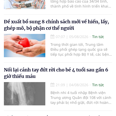
tổng hợp báo cáo của 34/34 tỉnh,
thành phố về tình hình triển khai
khám sức khỏe định kỳ, khám sàng
lọc miễn phí cho người dân, ghi
nhận 32.286.360 người, chiếm gần
Đề xuất bổ sung 8 chính sách mới về hiến, lấy,
30% dân số cả nước đã được khám
ghép mô, bộ phận cơ thể người
sức khỏe định kỳ năm nay.
07:07
|
05/08/2026
Tin tức
Trong thời gian tới, Trung tâm
Điều phối ghép tạng quốc gia sẽ
tiếp tục phối hợp Bộ Y tế, các bệnh
viện và các cơ quan liên quan để
mở rộng mạng lưới điều phối, tăng
cường truyền thông, hoàn thiện
Nối lại cánh tay đứt rời cho bé 4 tuổi sau gần 6
quy trình chuyên môn và hệ thống
giờ thiếu máu
pháp luật để thúc đẩy lĩnh vực
hiến và ghép mô tạng.
21:09
|
04/08/2026
Tin tức
Bệnh nhi 4 tuổi nhập Bệnh viện
Trung ương Quân đội 108 với cánh
tay phải bị nhổ giật, đứt rời hoàn
toàn do tai nạn giao thông. Dù
mạch máu, thần kinh bị tổn