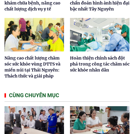
khám chữa bệnh, nâng cao
chẩn đoán hình ảnh hiện đại
chất lượng dịch vụ y tế
bậc nhất Tây Nguyên
Nâng cao chất lượng chăm
Hoàn thiện chính sách đột
sóc sức khỏe vùng DTTS và
phá trong công tác chăm sóc
miền núi tại Thái Nguyên:
sức khỏe nhân dân
Thách thức và giải pháp
CÙNG CHUYÊN MỤC