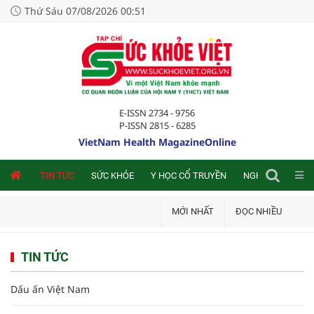
Thứ Sáu 07/08/2026 00:51
E-ISSN 2734 - 9756
P-ISSN 2815 - 6285
VietNam Health MagazineOnline
NLINE
TIN TỨC
SỨC KHỎE
Y HỌC CỔ TRUYỀN
NGHIÊN CỨU TRA
MỚI NHẤT
ĐỌC NHIỀU
TIN TỨC
Dấu ấn Việt Nam