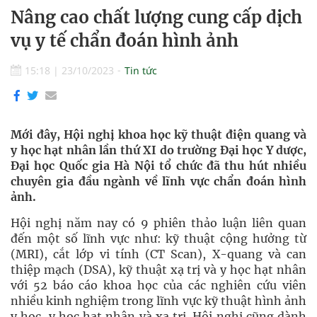
Nâng cao chất lượng cung cấp dịch
vụ y tế chẩn đoán hình ảnh
15:18
|
23/10/2023
Tin tức
Mới đây, Hội nghị khoa học kỹ thuật điện quang và
y học hạt nhân lần thứ XI do trường Đại học Y dược,
Đại học Quốc gia Hà Nội tổ chức đã thu hút nhiều
chuyên gia đầu ngành về lĩnh vực chẩn đoán hình
ảnh.
Hội nghị năm nay có 9 phiên thảo luận liên quan
đến một số lĩnh vực như: kỹ thuật cộng hưởng từ
(MRI), cắt lớp vi tính (CT Scan), X-quang và can
thiệp mạch (DSA), kỹ thuật xạ trị và y học hạt nhân
với 52 báo cáo khoa học của các nghiên cứu viên
nhiều kinh nghiệm trong lĩnh vực kỹ thuật hình ảnh
y học, y học hạt nhân và xạ trị. Hội nghị cũng dành