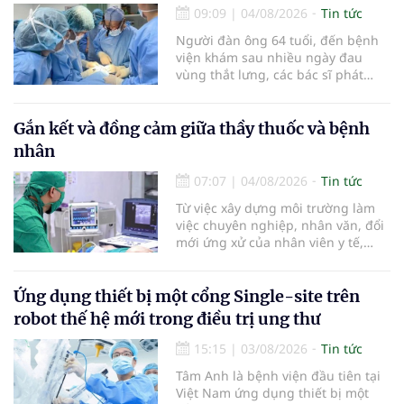
tiêu hóa - gan mật vừa diễn ra
09:09
|
04/08/2026
Tin tức
ngày 1/8 tại Bệnh viện Đại học
Người đàn ông 64 tuổi, đến bệnh
quốc tế Hồng Bàng.
viện khám sau nhiều ngày đau
vùng thắt lưng, các bác sĩ phát
hiện khối u thận phải kích thước
khoảng 3cm, nghi ngờ ung thư
biểu mô tế bào thận. Với khối u còn
Gắn kết và đồng cảm giữa thầy thuốc và bệnh
ở giai đoạn sớm, người bệnh được
nhân
chỉ định cắt bán phần thận phải
bằng phẫu thuật robot thay vì phải
07:07
|
04/08/2026
Tin tức
cắt bỏ toàn bộ quả thận như trước
Từ việc xây dựng môi trường làm
đây.
việc chuyên nghiệp, nhân văn, đổi
mới ứng xử của nhân viên y tế,
Bệnh viện đa khoa khu vực Phúc
Yên (tỉnh Phú Thọ) đã tạo nên sự
đồng cảm, gắn kết cao giữa thầy
Ứng dụng thiết bị một cổng Single-site trên
thuốc với bệnh nhân.
robot thế hệ mới trong điều trị ung thư
15:15
|
03/08/2026
Tin tức
Tâm Anh là bệnh viện đầu tiên tại
Việt Nam ứng dụng thiết bị một