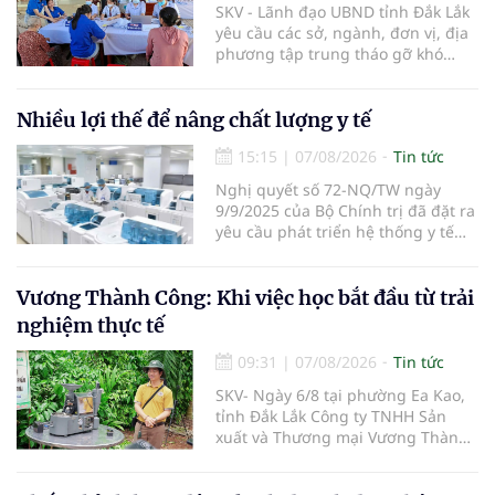
SKV - Lãnh đạo UBND tỉnh Đắk Lắk
yêu cầu các sở, ngành, đơn vị, địa
phương tập trung tháo gỡ khó
khăn để hoàn thành cơ bản việc
khám sức khỏe định kỳ và khám
sàng lọc cho 100% người dân trên
Nhiều lợi thế để nâng chất lượng y tế
địa bàn tỉnh trong tháng 10/2026.
15:15
|
07/08/2026
Tin tức
Nghị quyết số 72-NQ/TW ngày
9/9/2025 của Bộ Chính trị đã đặt ra
yêu cầu phát triển hệ thống y tế
hiện đại, công bằng, chất lượng,
hiệu quả và hội nhập quốc tế.
Vương Thành Công: Khi việc học bắt đầu từ trải
nghiệm thực tế
09:31
|
07/08/2026
Tin tức
SKV- Ngày 6/8 tại phường Ea Kao,
tỉnh Đắk Lắk Công ty TNHH Sản
xuất và Thương mại Vương Thành
Công vừa tổ chức lớp chia sẻ kiến
thức cà phê cấp tốc VTC 13, với sự