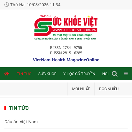
Thứ Hai 10/08/2026 11:34
E-ISSN 2734 - 9756
P-ISSN 2815 - 6285
VietNam Health MagazineOnline
NLINE
TIN TỨC
SỨC KHỎE
Y HỌC CỔ TRUYỀN
NGHIÊN CỨU TRA
MỚI NHẤT
ĐỌC NHIỀU
TIN TỨC
Dấu ấn Việt Nam