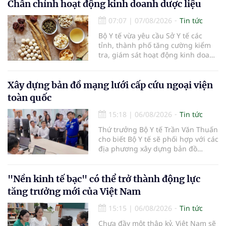
tham gia của các chủ doanh
Chấn chỉnh hoạt động kinh doanh dược liệu
nghiệp, chủ quán cà phê, hợp tác
07:07
|
07/08/2026
Tin tức
xã, người làm nông nghiệp và
những người yêu thích cà phê.
Bộ Y tế vừa yêu cầu Sở Y tế các
tỉnh, thành phố tăng cường kiểm
tra, giám sát hoạt động kinh doanh
dược liệu, tập trung vào các cơ sở
bán lẻ dược liệu, thuốc cổ truyền.
Xây dựng bản đồ mạng lưới cấp cứu ngoại viện
toàn quốc
15:18
|
06/08/2026
Tin tức
Thứ trưởng Bộ Y tế Trần Văn Thuấn
cho biết Bộ Y tế sẽ phối hợp với các
địa phương xây dựng bản đồ
mạng lưới cấp cứu ngoại viện,
đồng thời chuẩn hóa đào tạo, hoàn
thiện cơ chế tài chính và đa dạng
"Nền kinh tế bạc" có thể trở thành động lực
hóa phương tiện nhằm nâng cao
tăng trưởng mới của Việt Nam
năng lực cấp cứu trước viện trên
phạm vi cả nước.
15:15
|
06/08/2026
Tin tức
Chưa đầy một thập kỷ, Việt Nam sẽ