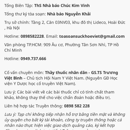
Tổng Biên Tập:
ThS Nhà báo Chúc Kim Vinh
Tổng thư ký tòa soạn:
Nhà báo Nguyễn Khải
Trụ sở chính: Tầng 2, Căn 03NV03, khu đô thị Lideco, Hoài Đức
, Hà Nội
Hotline:
0898582228
. Email:
toasoansuckhoeviet@gmail.com
Văn phòng TP.HCM: 909 Âu cơ, Phường Tân Sơn Nhì, TP Hồ
Chí Minh
Hotline:
0949.737.666
Cố vấn chuyên môn:
Thầy thuốc nhân dân - GS.TS Trương
Việt Bình
– Chủ tịch Hội Nam Y Việt Nam. (Nguyên GĐ Học
viện Y Dược học cổ truyền Việt Nam).
Lưu ý: Các bài viết về các bài thuốc chỉ có tính chất tham
khảo, không thay thế cho việc chẩn đoán hoặc điều trị.
Liên hệ hợp tác Truyền thông:
0898 582 228
Lưu ý: Tạp chí không tiếp nhận hỗ trợ bằng tiền mặt và không
ủy quyền cho bất kỳ tài khoản, công ty truyền thông hoặc cá
nhân nào thực hiện việc giao dịch quảng cáo, ký kết hợp