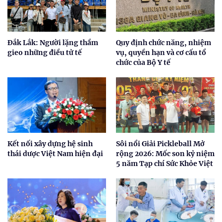
Đắk Lắk: Người lặng thầm
Quy định chức năng, nhiệm
gieo những điều tử tế
vụ, quyền hạn và cơ cấu tổ
chức của Bộ Y tế
Kết nối xây dựng hệ sinh
Sôi nổi Giải Pickleball Mở
thái dược Việt Nam hiện đại
rộng 2026: Mốc son kỷ niệm
5 năm Tạp chí Sức Khỏe Việt