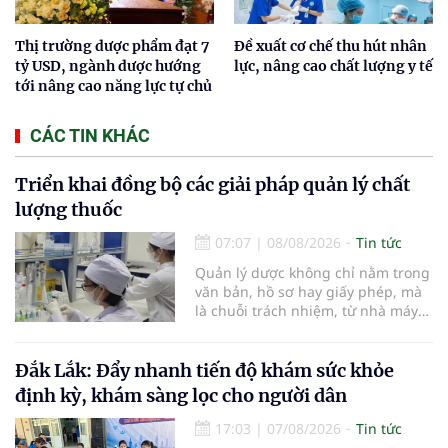
Thị trường dược phẩm đạt 7
Đề xuất cơ chế thu hút nhân
tỷ USD, ngành dược hướng
lực, nâng cao chất lượng y tế
tới nâng cao năng lực tự chủ
CÁC TIN KHÁC
Triển khai đồng bộ các giải pháp quản lý chất
lượng thuốc
07:07
|
08/08/2026
Tin tức
Quản lý dược không chỉ nằm trong
văn bản, hồ sơ hay giấy phép, mà
là chuỗi trách nhiệm, từ nhà máy
đến bệnh viện; từ dữ liệu quản lý
đến từng nhà thuốc, từng người
bệnh... Ngành y tế từng bước tiêu
Đắk Lắk: Đẩy nhanh tiến độ khám sức khỏe
chuẩn hóa, quy chuẩn hóa và hội
định kỳ, khám sàng lọc cho người dân
nhập quốc tế nhằm giúp cho
người dân tiếp cận thuốc an toàn,
17:03
|
07/08/2026
Tin tức
chất lượng, hiệu quả và giá hợp lý.