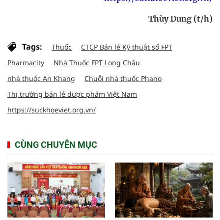
Thùy Dung (t/h)
Tags:
Thuốc
CTCP Bán lẻ Kỹ thuật số FPT
Pharmacity
Nhà Thuốc FPT Long Châu
nhà thuốc An Khang
Chuỗi nhà thuốc Phano
Thị trường bán lẻ dược phẩm Việt Nam
https://suckhoeviet.org.vn/
CÙNG CHUYÊN MỤC