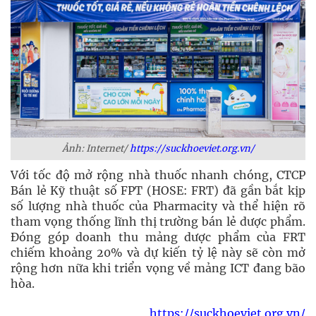
Ảnh: Internet/
https://suckhoeviet.org.vn/
Với tốc độ mở rộng nhà thuốc nhanh chóng, CTCP
Bán lẻ Kỹ thuật số FPT (HOSE: FRT) đã gần bắt kịp
số lượng nhà thuốc của Pharmacity và thể hiện rõ
tham vọng thống lĩnh thị trường bán lẻ dược phẩm.
Đóng góp doanh thu mảng dược phẩm của FRT
chiếm khoảng 20% và dự kiến tỷ lệ này sẽ còn mở
rộng hơn nữa khi triển vọng về mảng ICT đang bão
hòa.
https://suckhoeviet.org.vn/