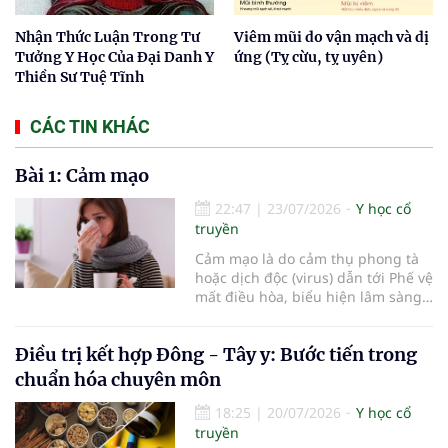
Nhận Thức Luận Trong Tư
Viêm mũi do vận mạch và dị
Tưởng Y Học Của Đại Danh Y
ứng (Tỵ cừu, tỵ uyên)
Thiền Sư Tuệ Tĩnh
CÁC TIN KHÁC
Bài 1: Cảm mạo
22:47
|
23/07/2026
Y học cổ
truyền
Cảm mạo là do cảm thụ phong tà
hoặc dịch độc (virus) dẫn tới Phế vệ
mất điều hòa, biểu hiện lâm sàng
chủ yếu là ngạt mũi, chảy nước
mũi, hắt hơi, đau đầu, sợ lạnh,
Điều trị kết hợp Đông - Tây y: Bước tiến trong
phát sốt, toàn thân mỏi mệt.
chuẩn hóa chuyên môn
18:25
|
20/07/2026
Y học cổ
truyền