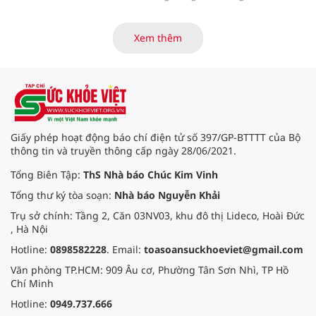
mà chỉ cần đọc vài trang đầu,
người đọc đã có thể hiểu được tầm
vóc của tác giả và triết lý mà cả
Xem thêm
cuộc đời họ muốn gửi gắm
”.
Giấy phép hoạt động báo chí điện tử số 397/GP-BTTTT của Bộ
thông tin và truyền thông cấp ngày 28/06/2021.
Tổng Biên Tập:
ThS Nhà báo Chúc Kim Vinh
Tổng thư ký tòa soạn:
Nhà báo Nguyễn Khải
Trụ sở chính: Tầng 2, Căn 03NV03, khu đô thị Lideco, Hoài Đức
, Hà Nội
Hotline:
0898582228
. Email:
toasoansuckhoeviet@gmail.com
Văn phòng TP.HCM: 909 Âu cơ, Phường Tân Sơn Nhì, TP Hồ
Chí Minh
Hotline:
0949.737.666