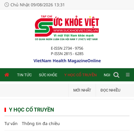
Chủ Nhật 09/08/2026 13:31
E-ISSN 2734 - 9756
P-ISSN 2815 - 6285
VietNam Health MagazineOnline
NLINE
TIN TỨC
SỨC KHỎE
Y HỌC CỔ TRUYỀN
NGHIÊN CỨU TRA
MỚI NHẤT
ĐỌC NHIỀU
Y HỌC CỔ TRUYỀN
Tư vấn
Thông tin đa chiều