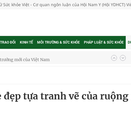
tử Sức khỏe Việt - Cơ quan ngôn luận của Hội Nam Y (Hội YDHCT) V
 TRAO ĐỔI
KINH TẾ
MÔI TRƯỜNG & SỨC KHỎE
PHÁP LUẬT & SỨC KHỎE
D
g trưởng mới của Việt Nam
phương hai cấp trong quản lý hoạt động nha khoa,
 đẹp tựa tranh vẽ của ruộng
uồn lực cho môi trường và cộng đồng
ệnh bảo hiểm y tế nếu không đăng ký khám theo yêu