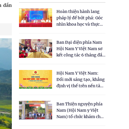
n dần
Hoàn thiện hành lang
pháp lý để bứt phá: Góc
nhìn khoa học và thực
tiễn tại Tọa đàm " Đề
xuất một số nội dung
Ban Đại diện phía Nam
cho Luật Y dược cổ
Hội Nam Y Việt Nam sơ
truyền Việt Nam"
kết công tác 6 tháng đầu
năm 2026
Hội Nam Y Việt Nam:
Đổi mới sáng tạo, khẳng
định vị thế trên nền tảng
y học cổ truyền và khoa
học hiện đại
Ban Thiện nguyện phía
Nam (Hội Nam y Việt
Nam) tổ chức khám chữa
bệnh y học cổ truyền và