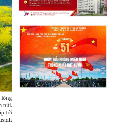
 lòng
 núi.
ắp tới
tranh