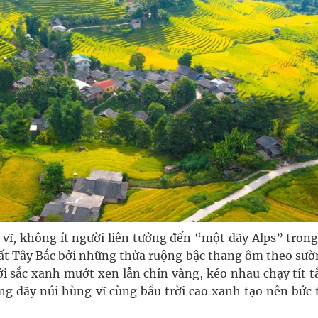
ĩ, không ít người liên tưởng đến “một dãy Alps” trong
hất Tây Bắc bởi những thửa ruộng bậc thang ôm theo sườn
i sắc xanh mướt xen lẫn chín vàng, kéo nhau chạy tít t
ng dãy núi hùng vĩ cùng bầu trời cao xanh tạo nên bức 