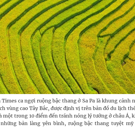
ia Times ca ngợi ruộng bậc thang ở Sa Pa là khung cảnh
h vùng cao Tây Bắc, được định vị trên bản đồ du lịch thế
là một trong 10 điểm đến tránh nóng lý tưởng ở châu Á,
ì những bản làng yên bình, ruộng bậc thang tuyệt mỹ