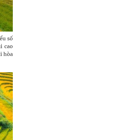
ểu số
i cao
ài hòa