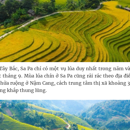
ây Bắc, Sa Pa chỉ có một vụ lúa duy nhất trong năm v
t tháng 9. Mùa lúa chín ở Sa Pa cũng rải rác theo địa đ
thửa ruộng ở Nậm Cang, cách trung tâm thị xã khoảng 
ng khắp thung lũng.