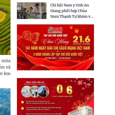
tặng quà cho 150 người
Chi hội Nam y tỉnh An
dân tại xã Tân Tập
Giang phối hợp Chùa
Nam Thạnh Tự khám và
cấp thuốc miễn phí cho
nhân dân
à mùa
iểm và
30 km