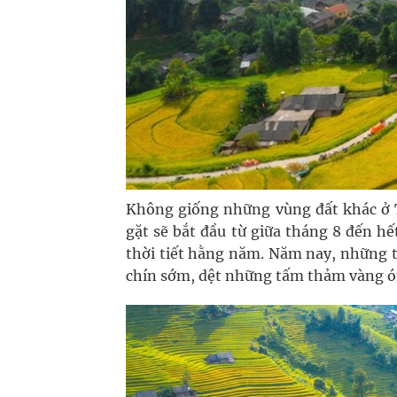
Không giống những vùng đất khác ở T
gặt sẽ bắt đầu từ giữa tháng 8 đến hế
thời tiết hằng năm. Năm nay, những 
chín sớm, dệt những tấm thảm vàng ó