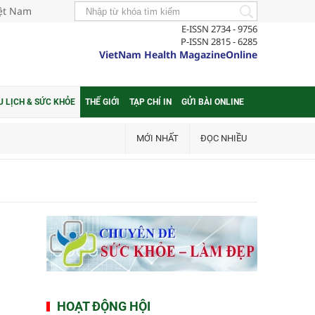
iệt Nam
E-ISSN 2734 - 9756
P-ISSN 2815 - 6285
VietNam Health MagazineOnline
U LỊCH & SỨC KHỎE
THẾ GIỚI
TẠP CHÍ IN
GỬI BÀI ONLINE
MỚI NHẤT
ĐỌC NHIỀU
HOẠT ĐỘNG HỘI