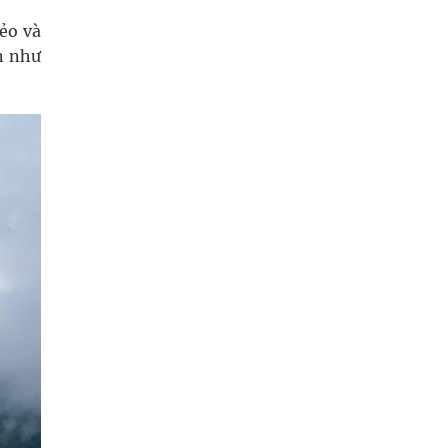
ẻo và
n như