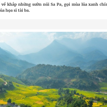
ầm
 về khắp những sườn núi Sa Pa, gọi mùa lúa xanh chí
ủa họa sĩ tài ba.
i sầu riêng 2026
nh vực cấp cứu, điều trị đột quỵ
 lại khai thác vào ngày 19/8
 Máu Của Các Loài Nhân Sâm (Panax Spp.): Tổng
oàn quốc