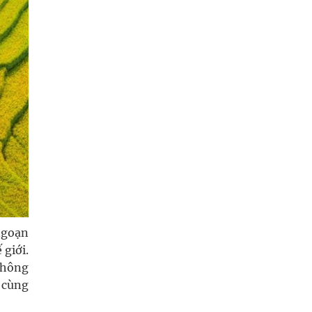
 ngoạn
 giới.
 không
 cùng