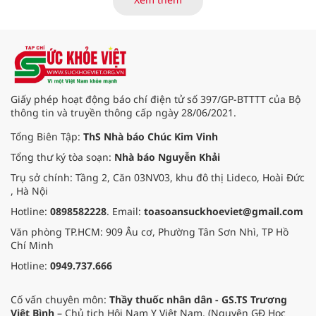
mạc và đậm chất nhân văn. Ở nơi
ấy, không chỉ có những món hàng
trao đổi, mà còn là không gian văn
hóa, là nơi kết nối tình người, gìn
giữ phong tục truyền thống của
đồng bào các dân tộc nơi đại ngàn
Tây Bắc.
Giấy phép hoạt động báo chí điện tử số 397/GP-BTTTT của Bộ
thông tin và truyền thông cấp ngày 28/06/2021.
Tổng Biên Tập:
ThS Nhà báo Chúc Kim Vinh
Tổng thư ký tòa soạn:
Nhà báo Nguyễn Khải
Trụ sở chính: Tầng 2, Căn 03NV03, khu đô thị Lideco, Hoài Đức
, Hà Nội
Hotline:
0898582228
. Email:
toasoansuckhoeviet@gmail.com
Văn phòng TP.HCM: 909 Âu cơ, Phường Tân Sơn Nhì, TP Hồ
Chí Minh
Hotline:
0949.737.666
Cố vấn chuyên môn:
Thầy thuốc nhân dân - GS.TS Trương
Việt Bình
– Chủ tịch Hội Nam Y Việt Nam. (Nguyên GĐ Học