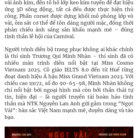
vải ánh kim, đến tô hồ lớp keo kim tuyến để đạt hiệu
ứng 3D sống động, tất cả đều được thực hiện thủ
công. Phần corset được dựng khối mô phỏng lớp vỏ
vải, ôm sát cơ thể để tôn dáng người mặc, đồng thời
phản chiếu ánh sáng sân khấu mạnh mẽ – đúng
tinh thần lễ hội của Carnival.
Người trình diễn bộ trang phục không ai khác chính
là thí sinh Trương Quí Minh Nhàn – thí sinh đã có
nhiều màn trình diễn nổi bật tại Miss Cosmo
Vietnam 2025. Cô giáo IELTS 8.0 đến từ Huế từng
đoạt danh hiệu Á hậu Miss Grand Vietnam 2023. Với
chiều cao 1m72, số đo 90-65-98, Minh Nhàn không
chỉ nổi bật bởi ngoại hình mà còn bởi thần thái tự
tin, hiện đại – là người truyền tải hoàn hảo tinh
thần mà NTK Nguyễn Lan Anh gửi gắm trong “Ngọt
Vải”: bản sắc Việt Nam mạnh mẽ, duyên dáng và táo
bạo.