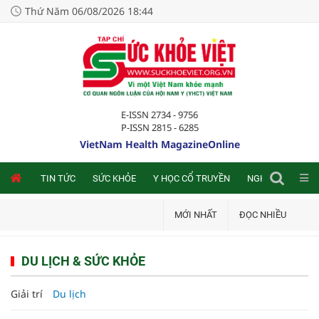
Thứ Năm 06/08/2026 18:44
E-ISSN 2734 - 9756
P-ISSN 2815 - 6285
VietNam Health MagazineOnline
NLINE
TIN TỨC
SỨC KHỎE
Y HỌC CỔ TRUYỀN
NGHIÊN CỨU TRA
MỚI NHẤT
ĐỌC NHIỀU
DU LỊCH & SỨC KHỎE
Giải trí
Du lịch