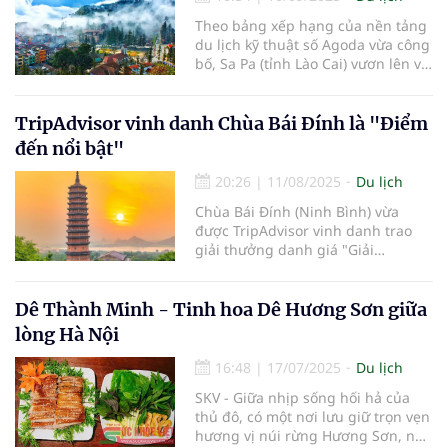
những con người. Ngay từ những
Theo bảng xếp hạng của nền tảng
ngày đầu thành lập, chúng tôi đã
du lịch kỹ thuật số Agoda vừa công
chọn xây dựng văn hóa doanh
bố, Sa Pa (tỉnh Lào Cai) vươn lên vị
nghiệp dựa trên nền tảng của
trí thứ 6 trong danh sách các
những giá trị nhân văn sâu sắc –
"Điểm đến vùng núi và thị trấn nhỏ
nơi sự tử tế và tình yêu thương là
ở châu Á năm 2025".
TripAdvisor vinh danh Chùa Bái Đính là "Điểm
kim chỉ nam cho mọi hoạt động
kinh doanh lữ hành.
đến nổi bật"
20:26
|
11/08/2025
Du lịch
Chùa Bái Đính (Ninh Bình) vừa
được TripAdvisor vinh danh trao
giải thưởng danh giá "Giải
Travellers’ Choice - Điểm đến nổi
bật với tích xanh đặc biệt".
Dê Thành Minh - Tinh hoa Dê Hương Sơn giữa
lòng Hà Nội
16:48
|
17/07/2025
Du lịch
SKV - Giữa nhịp sống hối hả của
thủ đô, có một nơi lưu giữ trọn vẹn
hương vị núi rừng Hương Sơn, nơi