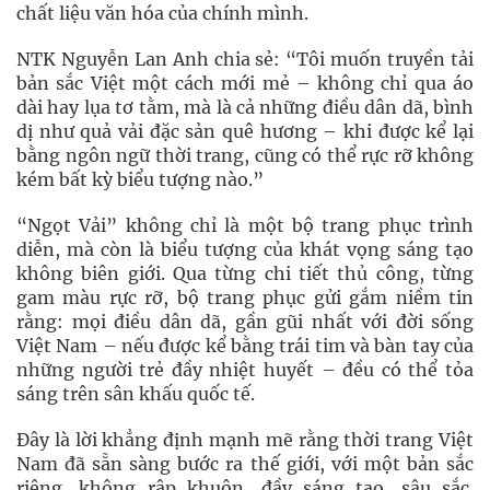
chất liệu văn hóa của chính mình.
NTK Nguyễn Lan Anh chia sẻ: “Tôi muốn truyền tải
bản sắc Việt một cách mới mẻ – không chỉ qua áo
dài hay lụa tơ tằm, mà là cả những điều dân dã, bình
dị như quả vải đặc sản quê hương – khi được kể lại
bằng ngôn ngữ thời trang, cũng có thể rực rỡ không
kém bất kỳ biểu tượng nào.”
“Ngọt Vải” không chỉ là một bộ trang phục trình
diễn, mà còn là biểu tượng của khát vọng sáng tạo
không biên giới. Qua từng chi tiết thủ công, từng
gam màu rực rỡ, bộ trang phục gửi gắm niềm tin
rằng: mọi điều dân dã, gần gũi nhất với đời sống
Việt Nam – nếu được kể bằng trái tim và bàn tay của
những người trẻ đầy nhiệt huyết – đều có thể tỏa
sáng trên sân khấu quốc tế.
Đây là lời khẳng định mạnh mẽ rằng thời trang Việt
Nam đã sẵn sàng bước ra thế giới, với một bản sắc
riêng, không rập khuôn, đầy sáng tạo, sâu sắc.