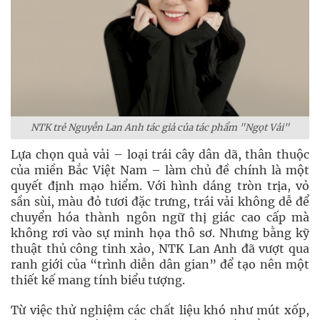
NTK trẻ Nguyễn Lan Anh tác giả của tác phẩm "Ngọt Vải"
Lựa chọn quả vải – loại trái cây dân dã, thân thuộc
của miền Bắc Việt Nam – làm chủ đề chính là một
quyết định mạo hiểm. Với hình dáng tròn trịa, vỏ
sần sùi, màu đỏ tươi đặc trưng, trái vải không dễ để
chuyển hóa thành ngôn ngữ thị giác cao cấp mà
không rơi vào sự minh họa thô sơ. Nhưng bằng kỹ
thuật thủ công tinh xảo, NTK Lan Anh đã vượt qua
ranh giới của “trình diễn dân gian” để tạo nên một
thiết kế mang tính biểu tượng.
Từ việc thử nghiệm các chất liệu khó như mút xốp,