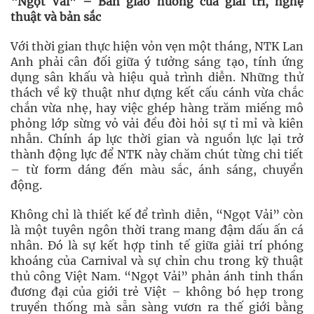
“Ngọt Vải” – Bản giao hưởng của giải trí, nghệ
thuật và bản sắc
Với thời gian thực hiện vỏn vẹn một tháng, NTK Lan
Anh phải cân đối giữa ý tưởng sáng tạo, tính ứng
dụng sân khấu và hiệu quả trình diễn. Những thử
thách về kỹ thuật như dựng kết cấu cánh vừa chắc
chắn vừa nhẹ, hay việc ghép hàng trăm miếng mô
phỏng lớp sừng vỏ vải đều đòi hỏi sự tỉ mỉ và kiên
nhẫn. Chính áp lực thời gian và nguồn lực lại trở
thành động lực để NTK này chăm chút từng chi tiết
– từ form dáng đến màu sắc, ánh sáng, chuyển
động.
Không chỉ là thiết kế để trình diễn, “Ngọt Vải” còn
là một tuyên ngôn thời trang mang đậm dấu ấn cá
nhân. Đó là sự kết hợp tinh tế giữa giải trí phóng
khoáng của Carnival và sự chỉn chu trong kỹ thuật
thủ công Việt Nam. “Ngọt Vải” phản ánh tinh thần
đương đại của giới trẻ Việt – không bó hẹp trong
truyền thống mà sẵn sàng vươn ra thế giới bằng