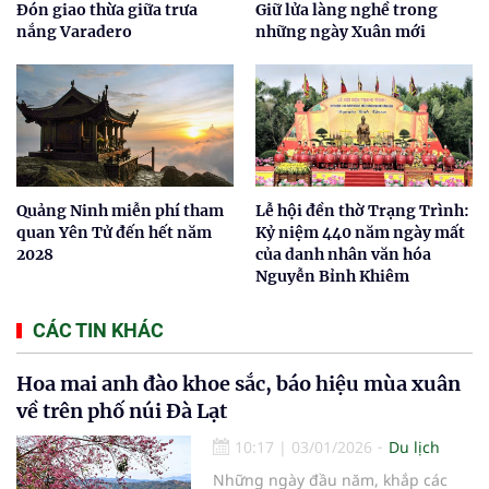
Đón giao thừa giữa trưa
Giữ lửa làng nghề trong
nắng Varadero
những ngày Xuân mới
Quảng Ninh miễn phí tham
Lễ hội đền thờ Trạng Trình:
quan Yên Tử đến hết năm
Kỷ niệm 440 năm ngày mất
2028
của danh nhân văn hóa
Nguyễn Bỉnh Khiêm
CÁC TIN KHÁC
Hoa mai anh đào khoe sắc, báo hiệu mùa xuân
về trên phố núi Đà Lạt
10:17
|
03/01/2026
Du lịch
Những ngày đầu năm, khắp các