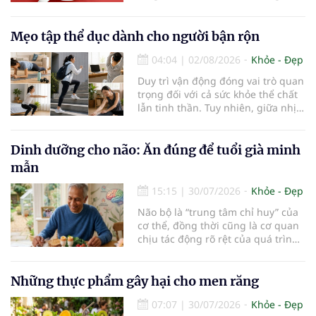
lợi ích cho nhiều cơ quan trong cơ
thể, đặc biệt là gan. Đây là cơ quan
đóng vai trò lọc độc tố, chuyển hóa
Mẹo tập thể dục dành cho người bận rộn
thuốc và dự trữ nhiều vitamin,
04:04
|
02/08/2026
Khỏe - Đẹp
khoáng chất thiết yếu nhưng cũng
rất dễ bị tổn thương…
Duy trì vận động đóng vai trò quan
trọng đối với cả sức khỏe thể chất
lẫn tinh thần. Tuy nhiên, giữa nhịp
sống bận rộn và nhiều trách nhiệm
cần cân bằng, việc dành thời gian
cho các hoạt động tập luyện
Dinh dưỡng cho não: Ăn đúng để tuổi già minh
thường trở thành một thách thức
mẫn
không nhỏ…
15:15
|
30/07/2026
Khỏe - Đẹp
Não bộ là “trung tâm chỉ huy” của
cơ thể, đồng thời cũng là cơ quan
chịu tác động rõ rệt của quá trình
lão hóa. Một chế độ dinh dưỡng
khoa học, kết hợp lối sống lành
mạnh, có thể góp phần bảo vệ tế
Những thực phẩm gây hại cho men răng
bào thần kinh, duy trì trí nhớ và
07:07
|
30/07/2026
Khỏe - Đẹp
giúp NCT sống minh mẫn, tự chủ