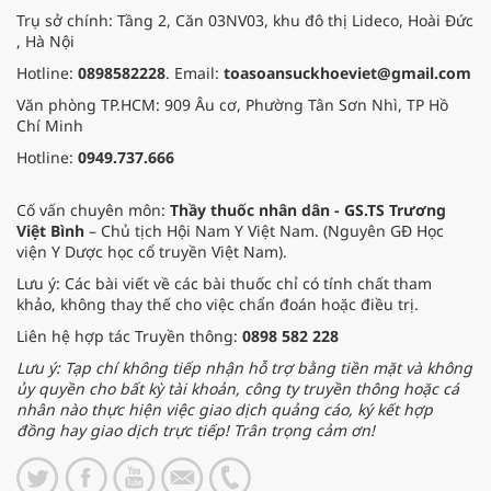
Trụ sở chính: Tầng 2, Căn 03NV03, khu đô thị Lideco, Hoài Đức
, Hà Nội
Hotline:
0898582228
. Email:
toasoansuckhoeviet@gmail.com
Văn phòng TP.HCM: 909 Âu cơ, Phường Tân Sơn Nhì, TP Hồ
Chí Minh
Hotline:
0949.737.666
Cố vấn chuyên môn:
Thầy thuốc nhân dân - GS.TS Trương
Việt Bình
– Chủ tịch Hội Nam Y Việt Nam. (Nguyên GĐ Học
viện Y Dược học cổ truyền Việt Nam).
Lưu ý: Các bài viết về các bài thuốc chỉ có tính chất tham
khảo, không thay thế cho việc chẩn đoán hoặc điều trị.
Liên hệ hợp tác Truyền thông:
0898 582 228
Lưu ý: Tạp chí không tiếp nhận hỗ trợ bằng tiền mặt và không
ủy quyền cho bất kỳ tài khoản, công ty truyền thông hoặc cá
nhân nào thực hiện việc giao dịch quảng cáo, ký kết hợp
đồng hay giao dịch trực tiếp! Trân trọng cảm ơn!