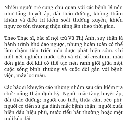
Nhiều người trẻ cũng chủ quan với các bệnh lý nền
như tăng huyết áp, đái tháo đường, không thăm
khám và điều trị kiểm soát thường xuyên, khiến
nguy cơ tổn thương thận tăng lên theo thời gian.
Theo Thạc sĩ, bác sĩ nội trú Vũ Thị Ánh, suy thận là
hành trình khó đảo ngược, nhưng hoàn toàn có thể
làm chậm tiến triển nếu được phát hiện sớm. Chỉ
một xét nghiệm nước tiểu và chỉ số creatinin máu
đơn giản đôi khi có thể tạo nên ranh giới giữa một
cuộc sống bình thường và cuộc đời gắn với bệnh
viện, máy lọc máu.
Các bác sĩ khuyến cáo những nhóm sau cần kiểm tra
chức năng thận định kỳ: Người mắc tăng huyết áp,
đái tháo đường; người cao tuổi, thừa cân, béo phì;
người có tiền sử gia đình mắc bệnh thận; người xuất
hiện dấu hiệu phù, nước tiểu bất thường hoặc mệt
mỏi kéo dài.