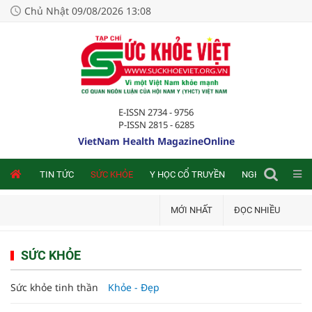
Chủ Nhật 09/08/2026 13:08
E-ISSN 2734 - 9756
P-ISSN 2815 - 6285
VietNam Health MagazineOnline
NLINE
TIN TỨC
SỨC KHỎE
Y HỌC CỔ TRUYỀN
NGHIÊN CỨU TRA
MỚI NHẤT
ĐỌC NHIỀU
SỨC KHỎE
Sức khỏe tinh thần
Khỏe - Đẹp