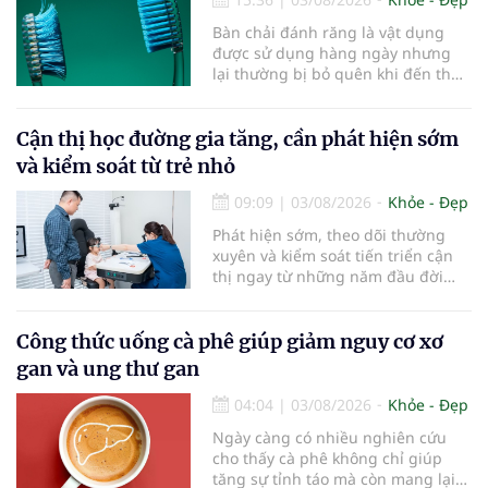
Bàn chải đánh răng là vật dụng
được sử dụng hàng ngày nhưng
lại thường bị bỏ quên khi đến thời
điểm cần thay mới. Theo các
chuyên gia nha khoa, việc sử dụng
bàn chải quá lâu có thể làm giảm
Cận thị học đường gia tăng, cần phát hiện sớm
hiệu quả làm sạch và ảnh hưởng
và kiểm soát từ trẻ nhỏ
đến sức khỏe răng miệng...
09:09
|
03/08/2026
Khỏe - Đẹp
Phát hiện sớm, theo dõi thường
xuyên và kiểm soát tiến triển cận
thị ngay từ những năm đầu đời
được các chuyên gia đánh giá là
chìa khóa bảo vệ thị lực lâu dài cho
trẻ. Đây cũng là định hướng của
Công thức uống cà phê giúp giảm nguy cơ xơ
Trung tâm Nhãn nhi và Kiểm soát
gan và ung thư gan
cận thị vừa được Bệnh viện Đông
Đô đưa vào hoạt động ngày 1/8.
04:04
|
03/08/2026
Khỏe - Đẹp
Ngày càng có nhiều nghiên cứu
cho thấy cà phê không chỉ giúp
tăng sự tỉnh táo mà còn mang lại