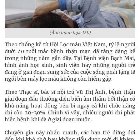
(Ảnh minh họa: D.L)
Theo thống kê từ Hội Lọc máu Việt Nam, tỷ lệ người
dưới 40 tuổi mắc bệnh thận mạn đã tăng đáng kể
trong những năm gần đây. Tại Bệnh viện Bạch Mai,
hình ảnh học sinh, sinh viên hay những người trẻ
đang ở giai đoạn sung sức của cuộc sống phải lặng lẽ
ngồi bên máy lọc máu không còn hiếm gặp.
Theo Thạc sĩ, bác sĩ nội trú Vũ Thị Ánh, bệnh thận
giai đoạn đầu thường diễn biến âm thầm bởi thận có
khả năng hoạt động bền bỉ ngay cả khi chức năng
chỉ còn 20-30%. Chính vì vậy, nhiều người chỉ phát
hiện bệnh khi đã ở giai đoạn muộn.
Chuyên gia này nhấn mạnh, các bạn trẻ đừng đợi
đến khi khó thở hay không tiểu được mới đi khám.