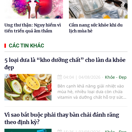
Ung thư thận: Nguy hiểm vì
Cẩm nang sức khỏe khi du
tiến triển quá âm thầm
lịch mùa hè
CÁC TIN KHÁC
5 loại dưa là “kho dưỡng chất” cho làn da khỏe
đẹp
04:04
|
04/08/2026
Khỏe - Đẹp
Bên cạnh khả năng giải nhiệt vào
mùa hè, nhiều loại dưa còn chứa
vitamin và dưỡng chất hỗ trợ sức
khỏe làn da...
Vì sao bắt buộc phải thay bàn chải đánh răng
theo định kỳ?
15:36
|
03/08/2026
Khỏe - Đẹp