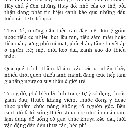
Hãy chú ý đến những thay đổi nhỏ của cơ thể, bởi
thận đang phát tín hiệu cảnh báo qua những dấu
hiệu rất dễ bị bỏ qua.
Theo đó, những dấu hiệu cần đặc biệt lưu ý gồm
nước tiểu có nhiều bọt lâu tan, tiểu sẫm màu hoặc
tiểu máu; sưng phù mí mắt, phù chân; tăng huyết áp
ở người trẻ; mệt mỏi kéo dài, xanh xao do thiếu
máu.
Qua quá trình thăm khám, các bác sĩ nhận thấy
nhiều thói quen thiếu lành mạnh đang trực tiếp làm
gia tăng nguy cơ suy thận ở giới trẻ.
Trong đó, phổ biến là tình trạng tự ý sử dụng thuốc
giảm đau, thuốc kháng viêm, thuốc đông y hoặc
thực phẩm chức năng không rõ nguồn gốc. Bên
cạnh đó là lối sống thiếu khoa học như ăn quá mặn,
lạm dụng đồ uống có gas, thức khuya kéo dài, lười
vận động dẫn đến thừa cân, béo phì.