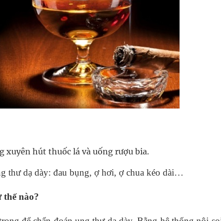
 xuyên hút thuốc lá và uống rượu bia.
ng thư dạ dày: đau bụng, ợ hơi, ợ chua kéo dài…
 thế nào?
trọng để chẩn đoán ung thư dạ dày. Bằng hệ thống nội so