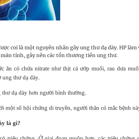
 được coi là một nguyên nhân gây ung thư dạ dày. HP làm
 mãn tính, gây nên các tổn thương tiền ung thư.
c ăn có chứa nitrate như thịt cá ướp muối, rau dưa muối
ơ ung thư dạ dày.
g thư dạ dày hơn người bình thường.
tới một số hội chứng di truyền, người thân có mắc bệnh nà
y là gì?
ó triệu chứng. Ở giai đoạn muộn hơn, các triệu chứng c