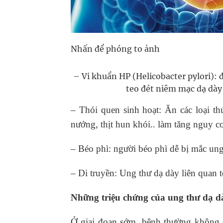
Nhấn để phóng to ảnh
– Vi khuẩn HP (Helicobacter pylori):
teo đét niêm mạc dạ dày
– Thói quen sinh hoạt: Ăn các loại thứ
nướng, thịt hun khói.. làm tăng nguy c
– Béo phì: người béo phì dễ bị mắc un
– Di truyền: Ung thư dạ dày liên quan 
Những triệu chứng của ung thư dạ dà
Ở giai đoạn sớm, bệnh thường không c