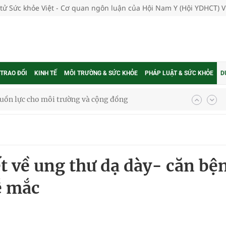
 tử Sức khỏe Việt - Cơ quan ngôn luận của Hội Nam Y (Hội YDHCT) 
 TRAO ĐỔI
KINH TẾ
MÔI TRƯỜNG & SỨC KHỎE
PHÁP LUẬT & SỨC KHỎE
D
uồn lực cho môi trường và cộng đồng
ệnh bảo hiểm y tế nếu không đăng ký khám theo yêu
ầm
t về ung thư dạ dày- căn bệ
i sầu riêng 2026
ễ mắc
nh vực cấp cứu, điều trị đột quỵ
 lại khai thác vào ngày 19/8