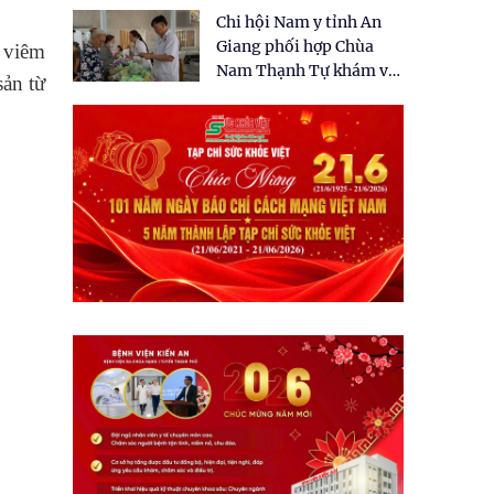
tặng quà cho 150 người
Chi hội Nam y tỉnh An
dân tại xã Tân Tập
Giang phối hợp Chùa
n viêm
Nam Thạnh Tự khám và
sản từ
cấp thuốc miễn phí cho
nhân dân