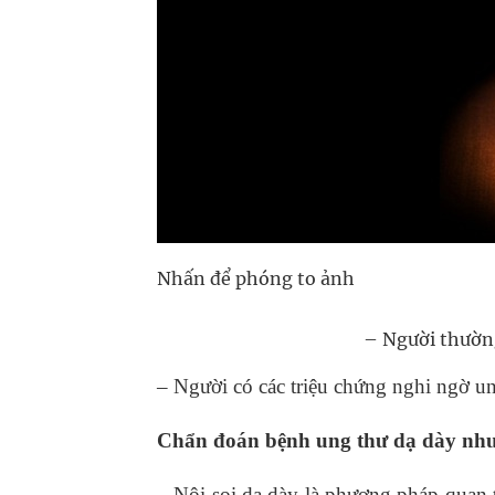
Nhấn để phóng to ảnh
– Người thường
– Người có các triệu chứng nghi ngờ u
Chẩn đoán bệnh ung thư dạ dày như
– Nội soi dạ dày là phương pháp quan 