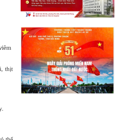
 viêm
, thịt
y.
ó thể