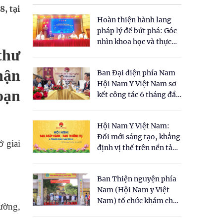
, tại
Hoàn thiện hành lang
pháp lý để bứt phá: Góc
nhìn khoa học và thực
thư
tiễn tại Tọa đàm " Đề
xuất một số nội dung
hận
Ban Đại diện phía Nam
cho Luật Y dược cổ
Hội Nam Y Việt Nam sơ
truyền Việt Nam"
oạn
kết công tác 6 tháng đầu
năm 2026
Hội Nam Y Việt Nam:
Đổi mới sáng tạo, khẳng
 giai
định vị thế trên nền tảng
y học cổ truyền và khoa
học hiện đại
Ban Thiện nguyện phía
Nam (Hội Nam y Việt
Nam) tổ chức khám chữa
rường,
bệnh y học cổ truyền và