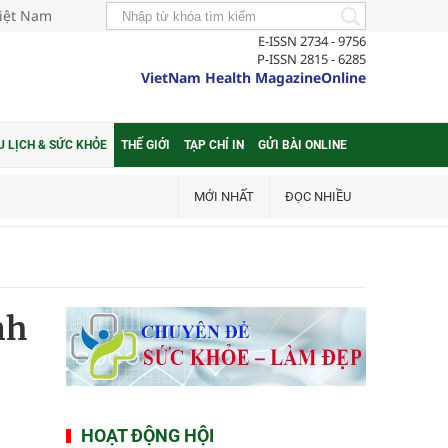
Việt Nam
E-ISSN 2734 - 9756
P-ISSN 2815 - 6285
VietNam Health MagazineOnline
U LỊCH & SỨC KHỎE
THẾ GIỚI
TẠP CHÍ IN
GỬI BÀI ONLINE
MỚI NHẤT
ĐỌC NHIỀU
nh
HOẠT ĐỘNG HỘI