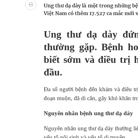
Ung thư dạ dày là một trong những bệ
Pháp luật – Sức khỏe – Doanh nghiệp: Tìm giải 
Việt Nam có thêm 17.527 ca mắc mới v
mại
Ung thư dạ dày đứn
Ngày hoạt động đầu tiên, Bệnh viện Phụ sản Trun
thường gặp. Bệnh ho
Dự báo thời tiết ngày 06/8/2026: Bắc Bộ có mưa d
biết sớm và điều trị 
Quảng Trị: Phát huy vai trò của chính quyền địa 
đầu.
bảo vệ sức khỏe Nhân dân
Đa số người bệnh đến khám và điều tr
đoạn muộn, đã di căn, gây khó khăn tro
Nguyên nhân bệnh ung thư dạ dày
Nguyên nhân ung thư dạ dày thường liên
yếu tố nội sinh và yếu tố di truyền.