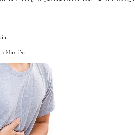
rốn
ch khó tiêu