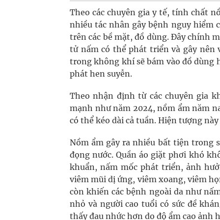
Theo các chuyên gia y tế, tính chất n
nhiều tác nhân gây bệnh nguy hiểm c
trên các bề mặt, đồ dùng. Đây chính mô
tử nấm có thể phát triển và gây nên
trong không khí sẽ bám vào đồ dùng 
phát hen suyễn.
Theo nhận định từ các chuyên gia 
mạnh như năm 2024, nồm ẩm năm nay dự
có thể kéo dài cả tuần. Hiện tượng này
Nồm ẩm gây ra nhiều bất tiện trong 
đọng nước. Quần áo giặt phơi khó khô
khuẩn, nấm mốc phát triển, ảnh hưởn
viêm mũi dị ứng, viêm xoang, viêm họ
còn khiến các bệnh ngoài da như nấm 
nhỏ và người cao tuổi có sức đề kh
thấy đau nhức hơn do độ ẩm cao ảnh 