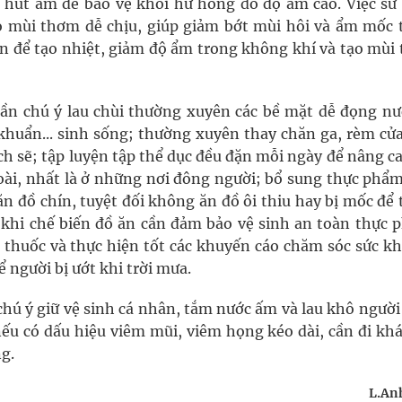
i hút ẩm để bảo vệ khỏi hư hỏng do độ ẩm cao. Việc sử
ạo mùi thơm dễ chịu, giúp giảm bớt mùi hôi và ẩm mốc 
ến để tạo nhiệt, giảm độ ẩm trong không khí và tạo mùi
ần chú ý lau chùi thường xuyên các bề mặt dễ đọng nư
khuẩn... sinh sống; thường xuyên thay chăn ga, rèm cửa,
ch sẽ; tập luyện tập thể dục đều đặn mỗi ngày để nâng c
oài, nhất là ở những nơi đông người; bổ sung thực phẩm
n đồ chín, tuyệt đối không ăn đồ ôi thiu hay bị mốc để 
 khi chế biến đồ ăn cần đảm bảo vệ sinh an toàn thực 
 thuốc và thực hiện tốt các khuyến cáo chăm sóc sức kh
ể người bị ướt khi trời mưa.
 chú ý giữ vệ sinh cá nhân, tắm nước ấm và lau khô ngườ
nếu có dấu hiệu viêm mũi, viêm họng kéo dài, cần đi kh
ng.
L.Anh