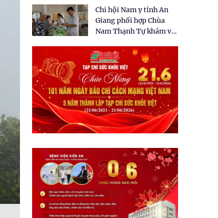
tặng quà cho 150 người
Chi hội Nam y tỉnh An
dân tại xã Tân Tập
Giang phối hợp Chùa
Nam Thạnh Tự khám và
cấp thuốc miễn phí cho
nhân dân