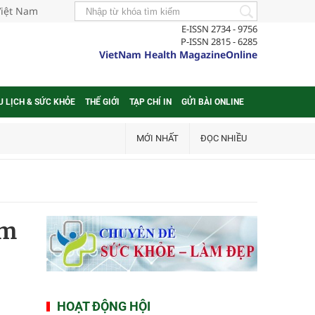
Việt Nam
E-ISSN 2734 - 9756
P-ISSN 2815 - 6285
VietNam Health MagazineOnline
U LỊCH & SỨC KHỎE
THẾ GIỚI
TẠP CHÍ IN
GỬI BÀI ONLINE
MỚI NHẤT
ĐỌC NHIỀU
ồm
HOẠT ĐỘNG HỘI