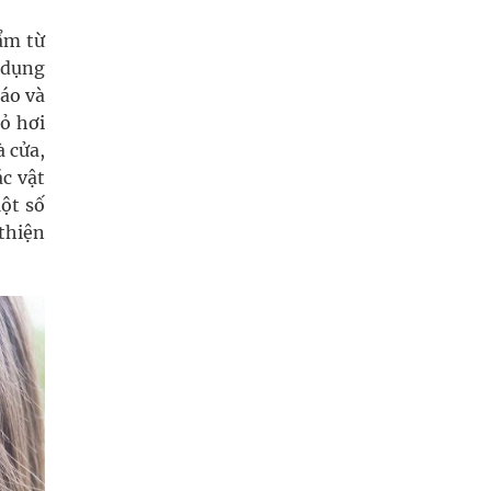
ẩm từ
 dụng
áo và
ỏ hơi
à cửa,
ác vật
ột số
thiện