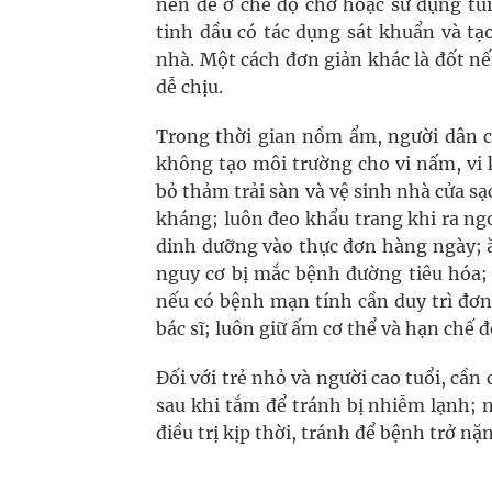
nên để ở chế độ chờ hoặc sử dụng tú
tinh dầu có tác dụng sát khuẩn và t
nhà. Một cách đơn giản khác là đốt n
dễ chịu.
Trong thời gian nồm ẩm, người dân c
không tạo môi trường cho vi nấm, vi 
bỏ thảm trải sàn và vệ sinh nhà cửa sạ
kháng; luôn đeo khẩu trang khi ra ng
dinh dưỡng vào thực đơn hàng ngày; ă
nguy cơ bị mắc bệnh đường tiêu hóa;
nếu có bệnh mạn tính cần duy trì đơn
bác sĩ; luôn giữ ấm cơ thể và hạn chế đ
Đối với trẻ nhỏ và người cao tuổi, cần
sau khi tắm để tránh bị nhiễm lạnh; 
điều trị kịp thời, tránh để bệnh trở nặ