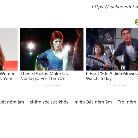
https://suckhoeviet.o
tiết nồm ẩm
chăm sóc sức khỏe
miền Bắc nồm ẩm
Trời nồm