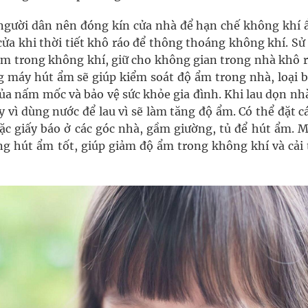
người dân nên đóng kín cửa nhà để hạn chế không khí 
ửa khi thời tiết khô ráo để thông thoáng không khí. Sử
 ẩm trong không khí, giữ cho không gian trong nhà khô r
g máy hút ẩm sẽ giúp kiểm soát độ ẩm trong nhà, loại b
ủa nấm mốc và bảo vệ sức khỏe gia đình. Khi lau dọn nh
 vì dùng nước để lau vì sẽ làm tăng độ ẩm. Có thể đặt c
oặc giấy báo ở các góc nhà, gầm giường, tủ để hút ẩm. M
ng hút ẩm tốt, giúp giảm độ ẩm trong không khí và cải 