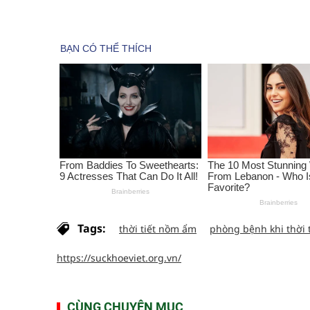
Tags:
thời tiết nồm ẩm
phòng bệnh khi thời 
https://suckhoeviet.org.vn/
CÙNG CHUYÊN MỤC