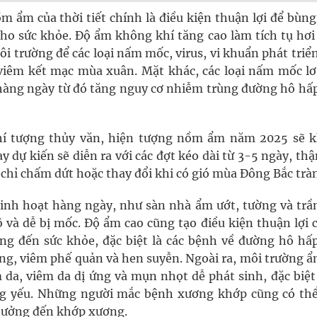
ồm ẩm của thời tiết chính là điều kiện thuận lợi để bùn
ho sức khỏe. Độ ẩm không khí tăng cao làm tích tụ hơi
i trường để các loại nấm mốc, virus, vi khuẩn phát triể
 viêm kết mạc mùa xuân. Mặt khác, các loại nấm mốc lơ
hàng ngày từ đó tăng nguy cơ nhiễm trùng đường hô hấp
khí tượng thủy văn, hiện tượng nồm ẩm năm 2025 sẽ 
 kiến sẽ diễn ra với các đợt kéo dài từ 3-5 ngày, thậ
 chỉ chấm dứt hoặc thay đổi khi có gió mùa Đông Bắc tràn
sinh hoạt hàng ngày, như sàn nhà ẩm ướt, tường và trầ
 và dễ bị mốc. Độ ẩm cao cũng tạo điều kiện thuận lợi c
g đến sức khỏe, đặc biệt là các bệnh về đường hô hấ
ng, viêm phế quản và hen suyễn. Ngoài ra, môi trường ẩ
da, viêm da dị ứng và mụn nhọt dễ phát sinh, đặc biệt 
áng yếu. Những người mắc bệnh xương khớp cũng có th
hưởng đến khớp xương.