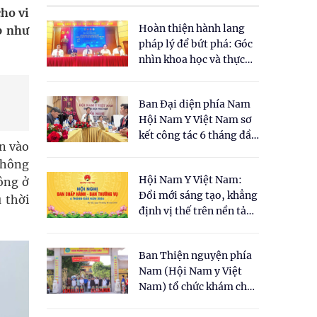
cho vi
Hoàn thiện hành lang
p như
pháp lý để bứt phá: Góc
nhìn khoa học và thực
tiễn tại Tọa đàm " Đề
xuất một số nội dung
Ban Đại diện phía Nam
cho Luật Y dược cổ
Hội Nam Y Việt Nam sơ
truyền Việt Nam"
kết công tác 6 tháng đầu
n vào
năm 2026
không
Hội Nam Y Việt Nam:
ông ở
Đổi mới sáng tạo, khẳng
 thời
định vị thế trên nền tảng
y học cổ truyền và khoa
học hiện đại
Ban Thiện nguyện phía
Nam (Hội Nam y Việt
Nam) tổ chức khám chữa
bệnh y học cổ truyền và