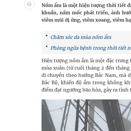
Đắk Lắk: Đẩy nhanh tiến độ khám sức khỏe định 
Nồm ẩm là một hiện tượng thời tiết đặ
khuẩn, nấm mốc phát triển, ảnh hưởn
Tổng hợp những cách trị thâm body nách, bẹn, m
viêm mũi dị ứng, viêm xoang, viêm họ
Xem TV hàng giờ mỗi ngày có thể khiến não thay đ
Chăm sóc da mùa nồm ẩm
Hội Đông y phường Cầu Kiệu ra mắt, định hướng p
Phòng ngừa bệnh trong thời tiết
Hiện tượng nồm ẩm là một đặc trưng t
mùa xuân (từ cuối tháng 2 đến tháng
di chuyển theo hướng Bắc Nam, mà di
Bắc Bộ, khiến độ ẩm trong không khí
điểm đạt ngưỡng bão hòa, gây ra tình