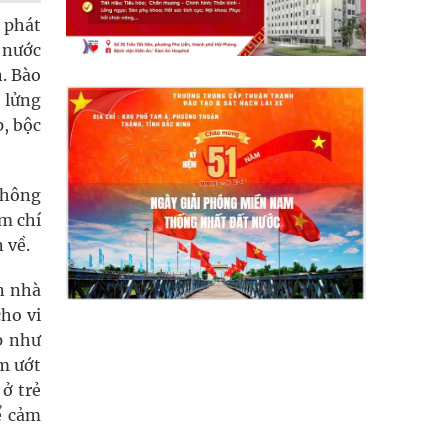
g phát
 nước
n. Bào
 lửng
, bộc
không
m chí
 về.
n nhà
ho vi
p như
m ướt
ở trẻ
ể cảm