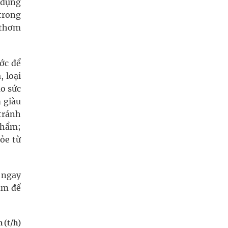
 dụng
trong
 thơm
ớc để
 loại
ao sức
 giàu
tránh
phẩm;
ỏe từ
i ngay
ám để
 (t/h)