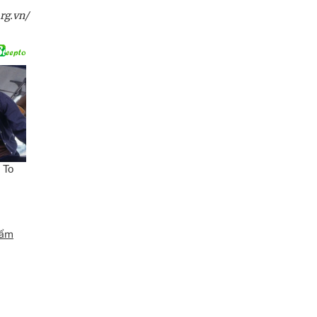
rg.vn/
 ẩm