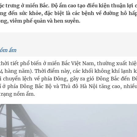
kỳ, khám sàng lọc cho người dân
c trưng ở miền Bắc. Độ ẩm cao tạo điều kiện thuận lợi 
g đến sức khỏe, đặc biệt là các bệnh về đường hô hấ
ông cực hiệu quả
ng, viêm phế quản và hen suyễn.
ổi theo cách ít ai ngờ tới
hát triển gắn với chuyển đổi số
 nồm ẩm
hời tiết phổ biến ở miền Bắc Việt Nam, thường xuất hiệ
 4 hàng năm). Thời điểm này, các khối không khí lạnh 
 chuyển lệch về phía Đông, gây ra gió Đông Bắc đến Đ
 ở phía Đông Bắc Bộ và Thủ đô Hà Nội tăng cao, nhiều
 trạng nồm ẩm.