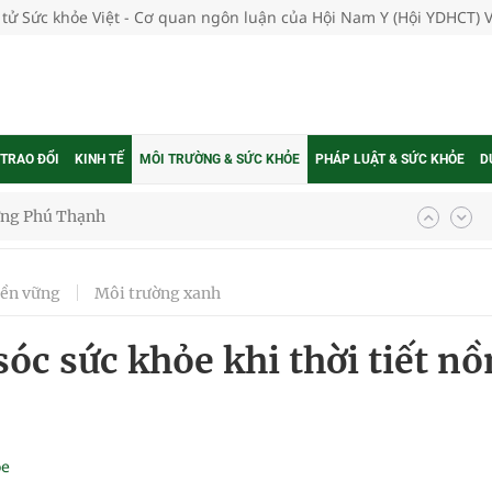
 tử Sức khỏe Việt - Cơ quan ngôn luận của Hội Nam Y (Hội YDHCT) 
 TRAO ĐỔI
KINH TẾ
MÔI TRƯỜNG & SỨC KHỎE
PHÁP LUẬT & SỨC KHỎE
D
ờng Phú Thạnh
hìn phụ nữ mỗi năm
bền vững
Môi trường xanh
óc sức khỏe khi thời tiết n
ợng thuốc
g, nhiệt độ cao nhất 35 độ
ỏe