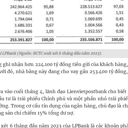
ại LPBank (Nguồn: BCTC soát xét 6 tháng đầu năm 2023).
g ghi nhận hơn 224.100 tỷ đồng tiền gửi của khách hàng,
với đó, nhà băng này đang cho vay gần 253.400 tỷ đồng,
ra vào cuối tháng 4, lãnh đạo Lienvietpostbank cho biế
u tư là trái phiếu Chính phủ và một phần nhỏ trái phiế
rường. Trong cơ cấu tín dụng của ngân hàng, chủ đạo là c
g sản chỉ chiếm 15% tổng dư nợ.
 xét 6 tháng đầu năm 2023 của LPBank là các khoản phả