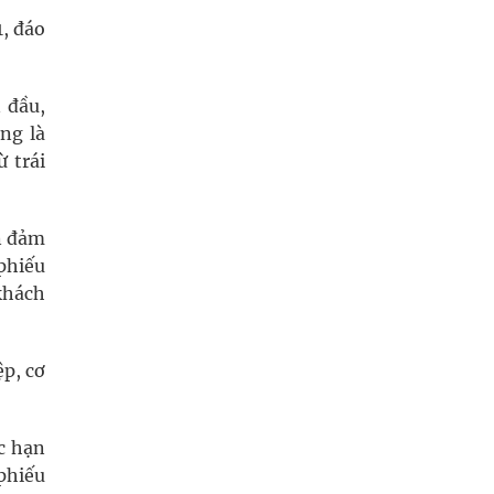
, đáo
 đầu,
ng là
 trái
ản đảm
phiếu
khách
p, cơ
c hạn
phiếu