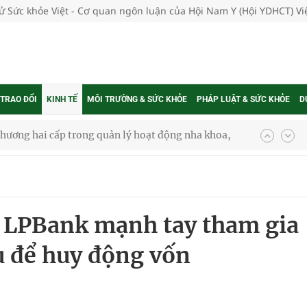
tử Sức khỏe Việt - Cơ quan ngôn luận của Hội Nam Y (Hội YDHCT) V
 TRAO ĐỔI
KINH TẾ
MÔI TRƯỜNG & SỨC KHỎE
PHÁP LUẬT & SỨC KHỎE
D
phương hai cấp trong quản lý hoạt động nha khoa,
uồn lực cho môi trường và cộng đồng
 LPBank mạnh tay tham gia
ệnh bảo hiểm y tế nếu không đăng ký khám theo yêu
ếu để huy động vốn
ầm