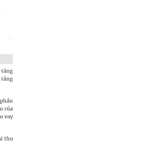
 tăng
 tăng
t phần
u của
ho vay
i thu