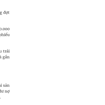
g đợt
0.000
phiếu
 trái
à gần
i sản
dư nợ
.