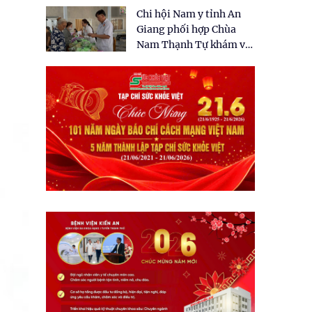
tặng quà cho 150 người
Chi hội Nam y tỉnh An
dân tại xã Tân Tập
Giang phối hợp Chùa
Nam Thạnh Tự khám và
cấp thuốc miễn phí cho
nhân dân