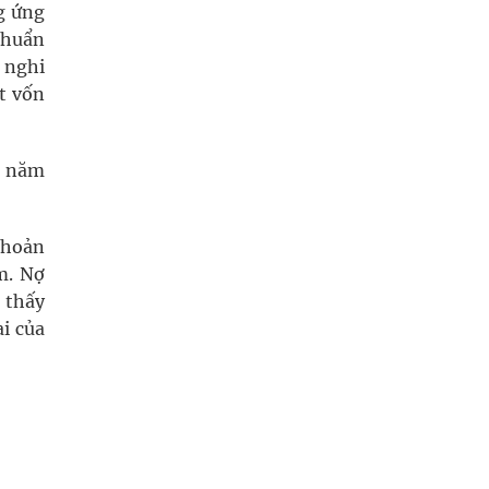
g ứng
chuẩn
 nghi
t vốn
u năm
khoản
m. Nợ
 thấy
i của