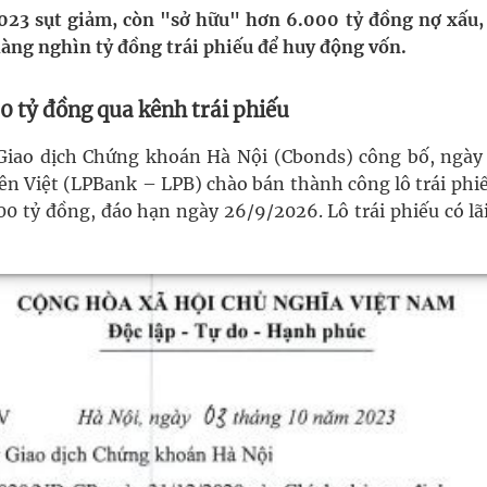
i sầu riêng 2026
23 sụt giảm, còn "sở hữu" hơn 6.000 tỷ đồng nợ xấu,
ng nghìn tỷ đồng trái phiếu để huy động vốn.
nh vực cấp cứu, điều trị đột quỵ
0 tỷ đồng qua kênh trái phiếu
 lại khai thác vào ngày 19/8
̉ Giao dịch Chứng khoán Hà Nội (Cbonds) công bố, ngà
 Máu Của Các Loài Nhân Sâm (Panax Spp.): Tổng
n Việt (LPBank – LPB) chào bán thành công lô trái phi
0 tỷ đồng, đáo hạn ngày 26/9/2026. Lô trái phiếu có lã
oàn quốc
g trưởng mới của Việt Nam