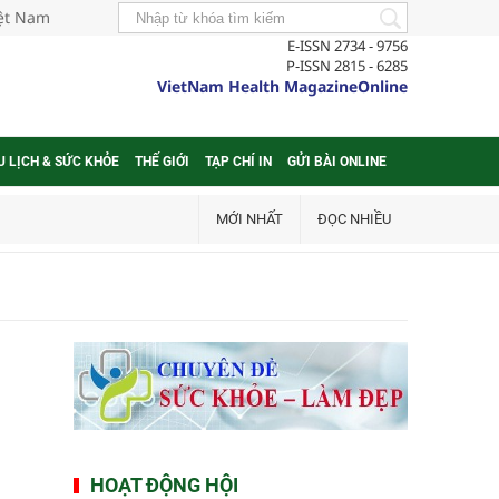
iệt Nam
E-ISSN 2734 - 9756
P-ISSN 2815 - 6285
VietNam Health MagazineOnline
U LỊCH & SỨC KHỎE
THẾ GIỚI
TẠP CHÍ IN
GỬI BÀI ONLINE
MỚI NHẤT
ĐỌC NHIỀU
HOẠT ĐỘNG HỘI