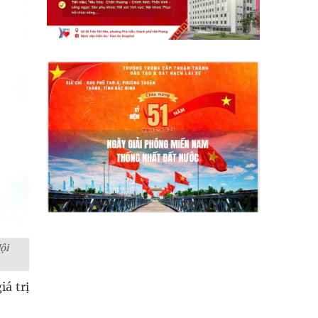
̣i
á trị