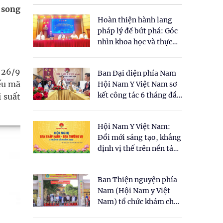
 song
Hoàn thiện hành lang
pháp lý để bứt phá: Góc
nhìn khoa học và thực
tiễn tại Tọa đàm " Đề
xuất một số nội dung
y 26/9
Ban Đại diện phía Nam
cho Luật Y dược cổ
ếu mã
Hội Nam Y Việt Nam sơ
truyền Việt Nam"
kết công tác 6 tháng đầu
i suất
năm 2026
Hội Nam Y Việt Nam:
Đổi mới sáng tạo, khẳng
định vị thế trên nền tảng
y học cổ truyền và khoa
học hiện đại
Ban Thiện nguyện phía
Nam (Hội Nam y Việt
Nam) tổ chức khám chữa
bệnh y học cổ truyền và