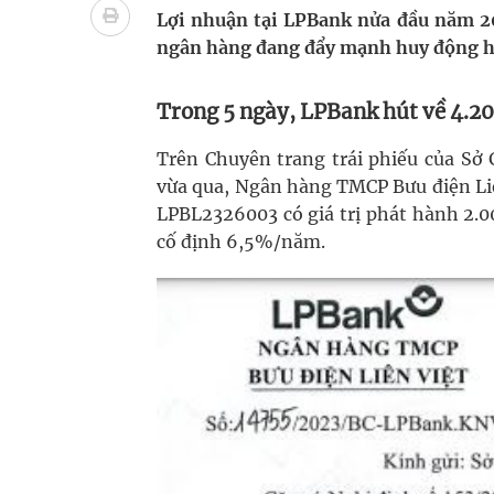
Nhiều chuỗi hoạt động lớn được diễn ra tại Lễ hộ
Lợi nhuận tại LPBank nửa đầu năm 20
ngân hàng đang đẩy mạnh huy động hà
Tiếp tục rà soát, triển khai các nhiệm vụ trong lĩ
Trong 5 ngày, LPBank hút về 4.20
Lâm Đồng: Quyết tâm đưa sân bay Liên Khương trở
Trên Chuyên trang trái phiếu của Sơ
Tác Dụng Chống Kết Tập Tiểu Cầu Và Chống Đông
vừa qua, Ngân hàng TMCP Bưu điện Liê
Quan Bằng Chứng Dược Lý Và Cơ Chế Phân Tử
LPBL2326003 có giá trị phát hành 2.00
cố định 6,5%/năm.
Xây dựng bản đồ mạng lưới cấp cứu ngoại viện t
"Nền kinh tế bạc" có thể trở thành động lực tăn