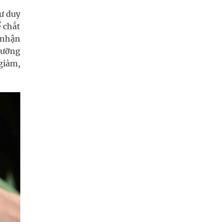
tư duy
ể chắt
i nhận
dưỡng
giảm,