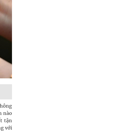
không
ần nào
t tận
ng với