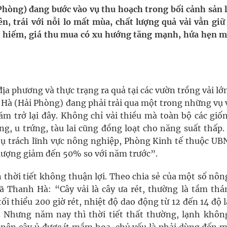
Phòng) đang bước vào vụ thu hoạch trong bối cảnh sản 
iên, trái với nỗi lo mất mùa, chất lượng quả vải vẫn gi
ngừa ung thư
 hiếm, giá thu mua có xu hướng tăng mạnh, hứa hẹn m
ợng thuốc
a phương và thực trạng ra quả tại các vườn trồng vải lớ
 Hà (Hải Phòng) đang phải trải qua một trong những vụ v
m trở lại đây. Không chỉ vải thiều mà toàn bộ các giốn
ng, u trứng, tàu lai cũng đồng loạt cho năng suất thấp.
ụ trách lĩnh vực nông nghiệp, Phòng Kinh tế thuộc UB
lượng giảm đến 50% so với năm trước”.
 thời tiết không thuận lợi. Theo chia sẻ của một số nôn
ã Thanh Hà: “Cây vải là cây ưa rét, thường là tầm thán
tối thiểu 200 giờ rét, nhiệt độ dao động từ 12 đến 14 độ 
Nhưng năm nay thì thời tiết thất thường, lạnh không