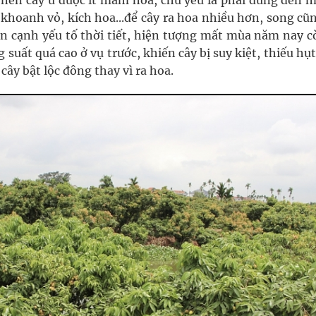
nên cây ủ được ít mầm hoa, chủ yếu là phải dùng đến m
khoanh vỏ, kích hoa...để cây ra hoa nhiều hơn, song cũn
 cạnh yếu tố thời tiết, hiện tượng mất mùa năm nay c
 suất quá cao ở vụ trước, khiến cây bị suy kiệt, thiếu hụ
cây bật lộc đông thay vì ra hoa.