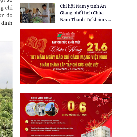
ột số
tặng quà cho 150 người
Chi hội Nam y tỉnh An
dân tại xã Tân Tập
g chỉ
Giang phối hợp Chùa
òn do
Nam Thạnh Tự khám và
t dinh
cấp thuốc miễn phí cho
nhân dân