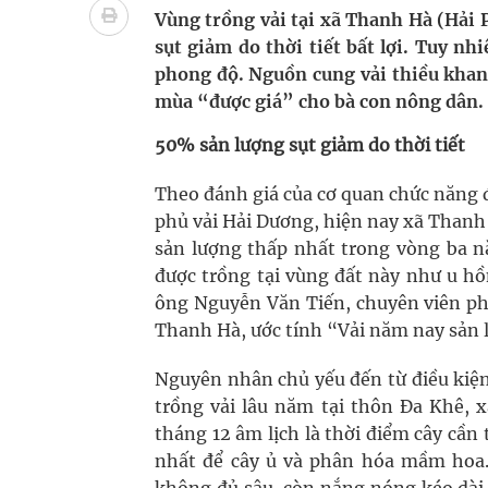
Chấn chỉnh hoạt động kinh doanh dược liệu
Vùng trồng vải tại xã Thanh Hà (Hải 
sụt giảm do thời tiết bất lợi. Tuy nh
Súp lơ xanh mang đến hy vọng mới trong phòng 
phong độ. Nguồn cung vải thiều khan
mùa “được giá” cho bà con nông dân.
Triển khai đồng bộ các giải pháp quản lý chất lư
50% sản lượng sụt giảm do thời tiết
Cách âm nhạc trị liệu được “đo ni đóng giày”
Theo đánh giá của cơ quan chức năng đị
phủ vải Hải Dương, hiện nay xã Thanh
sản lượng thấp nhất trong vòng ba nă
được trồng tại vùng đất này như u hồ
ông Nguyễn Văn Tiến, chuyên viên ph
Thanh Hà, ước tính “Vải năm nay sản 
Nguyên nhân chủ yếu đến từ điều kiện
trồng vải lâu năm tại thôn Đa Khê, x
tháng 12 âm lịch là thời điểm cây cần 
nhất để cây ủ và phân hóa mầm hoa. 