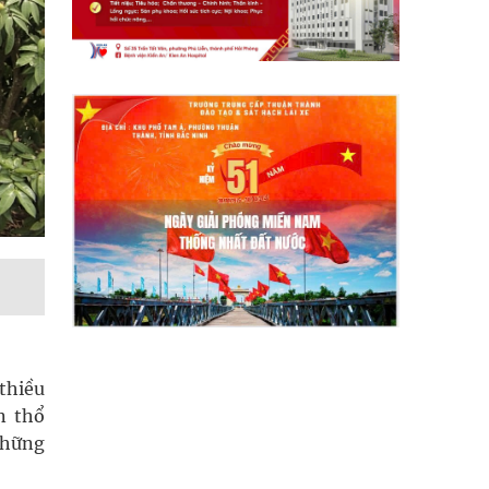
thiều
n thổ
những