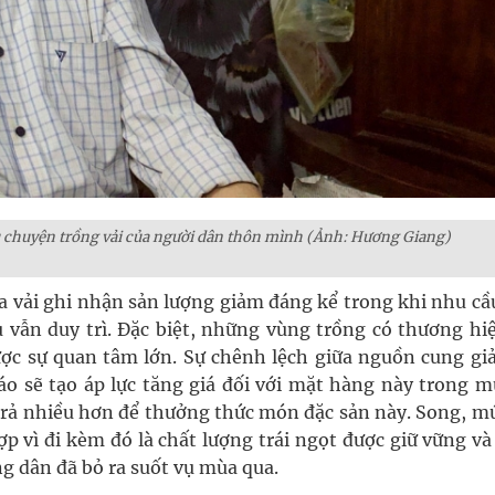
 chuyện trồng vải của người dân thôn mình (Ảnh: Hương Giang)
a vải ghi nhận sản lượng giảm đáng kể trong khi nhu cầu
u vẫn duy trì. Đặc biệt, những vùng trồng có thương hiệ
c sự quan tâm lớn. Sự chênh lệch giữa nguồn cung gi
áo sẽ tạo áp lực tăng giá đối với mặt hàng này trong m
 trả nhiều hơn để thưởng thức món đặc sản này. Song, mứ
p vì đi kèm đó là chất lượng trái ngọt được giữ vững và
 dân đã bỏ ra suốt vụ mùa qua.