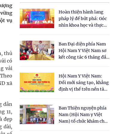
lượng
Hoàn thiện hành lang
ữ vững
pháp lý để bứt phá: Góc
ột vụ
nhìn khoa học và thực
tiễn tại Tọa đàm " Đề
xuất một số nội dung
Ban Đại diện phía Nam
cho Luật Y dược cổ
Hội Nam Y Việt Nam sơ
truyền Việt Nam"
n, thủ
kết công tác 6 tháng đầu
ải có
năm 2026
g vải
 Theo
Hội Nam Y Việt Nam:
Đổi mới sáng tạo, khẳng
ND xã
định vị thế trên nền tảng
y học cổ truyền và khoa
học hiện đại
g dân
Ban Thiện nguyện phía
g 11,
Nam (Hội Nam y Việt
là đẹp
Nam) tổ chức khám chữa
 dài,
bệnh y học cổ truyền và