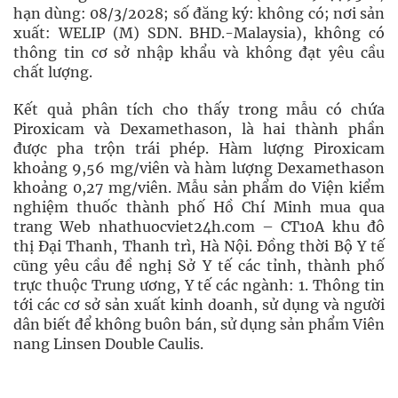
hạn dùng: 08/3/2028; số đăng ký: không có; nơi sản
xuất: WELIP (M) SDN. BHD.-Malaysia), không có
thông tin cơ sở nhập khẩu và không đạt yêu cầu
chất lượng.
Kết quả phân tích cho thấy trong mẫu có chứa
Piroxicam và Dexamethason, là hai thành phần
được pha trộn trái phép. Hàm lượng Piroxicam
khoảng 9,56 mg/viên và hàm lượng Dexamethason
khoảng 0,27 mg/viên. Mẫu sản phẩm do Viện kiểm
nghiệm thuốc thành phố Hồ Chí Minh mua qua
trang Web nhathuocviet24h.com – CT10A khu đô
thị Đại Thanh, Thanh trì, Hà Nội. Đồng thời Bộ Y tế
cũng yêu cầu đề nghị Sở Y tế các tỉnh, thành phố
trực thuộc Trung ương, Y tế các ngành: 1. Thông tin
tới các cơ sở sản xuất kinh doanh, sử dụng và người
dân biết để không buôn bán, sử dụng sản phẩm Viên
nang Linsen Double Caulis.