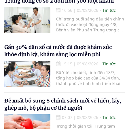
Trung ương cơ sở 2 đón hơn 500 lượt khám
hàng không, thúc đẩy mở mới các
đường bay nội địa và quốc tế.
16:56
|
05/08/2026
Tin tức
Chỉ trong buổi sáng đầu tiên chính
thức đi vào hoạt động ngày 4/8,
Bệnh viện Phụ sản Trung ương cơ
sở 2 đã tiếp đón hơn 500 lượt
người đến khám, điều trị và đón
em bé đầu tiên chào đời.
Gần 30% dân số cả nước đã được khám sức
khỏe định kỳ, khám sàng lọc miễn phí
15:15
|
05/08/2026
Tin tức
Bộ Y tế cho biết, tính đến 18/7,
tổng hợp báo cáo của 34/34 tỉnh,
thành phố về tình hình triển khai
khám sức khỏe định kỳ, khám sàng
lọc miễn phí cho người dân, ghi
nhận 32.286.360 người, chiếm gần
Đề xuất bổ sung 8 chính sách mới về hiến, lấy,
30% dân số cả nước đã được khám
ghép mô, bộ phận cơ thể người
sức khỏe định kỳ năm nay.
07:07
|
05/08/2026
Tin tức
Trong thời gian tới, Trung tâm