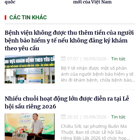
quốc
mới của Việt Nam
CÁC TIN KHÁC
Bệnh viện không được thu thêm tiền của người
bệnh bảo hiểm y tế nếu không đăng ký khám
theo yêu cầu
07:07
|
06/08/2026
Tin tức
Bộ Y tế nhận được một số phản
ánh của người bệnh bảo hiểm y tế
khi đi khám bệnh, chữa bệnh bảo
hiểm y tế đúng trình tự, thủ tục
quy định, không đăng ký khám
bệnh, chữa bệnh theo yêu cầu
Nhiều chuỗi hoạt động lớn được diễn ra tại Lễ
nhưng vẫn phải nộp thêm các chi
hội sầu riêng 2026
phí khám bệnh, chữa bệnh ngoài
phần cùng chi trả.
20:32
|
05/08/2026
Tin tức
Chiều 5/8, tại phường Buôn Ma
Thuột, Ban tổ chức Lễ hội Sầu
riêng Đắk Lắk 2026 tổ chức họp