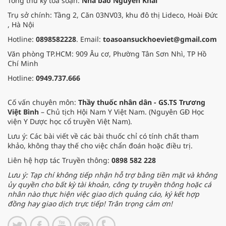
Tổng thư ký tòa soạn:
Nhà báo Nguyễn Khải
Trụ sở chính: Tầng 2, Căn 03NV03, khu đô thị Lideco, Hoài Đức
, Hà Nội
Hotline:
0898582228
. Email:
toasoansuckhoeviet@gmail.com
Văn phòng TP.HCM: 909 Âu cơ, Phường Tân Sơn Nhì, TP Hồ
Chí Minh
Hotline:
0949.737.666
Cố vấn chuyên môn:
Thầy thuốc nhân dân - GS.TS Trương
Việt Bình
– Chủ tịch Hội Nam Y Việt Nam. (Nguyên GĐ Học
viện Y Dược học cổ truyền Việt Nam).
Lưu ý: Các bài viết về các bài thuốc chỉ có tính chất tham
khảo, không thay thế cho việc chẩn đoán hoặc điều trị.
Liên hệ hợp tác Truyền thông:
0898 582 228
Lưu ý: Tạp chí không tiếp nhận hỗ trợ bằng tiền mặt và không
ủy quyền cho bất kỳ tài khoản, công ty truyền thông hoặc cá
nhân nào thực hiện việc giao dịch quảng cáo, ký kết hợp
đồng hay giao dịch trực tiếp! Trân trọng cảm ơn!