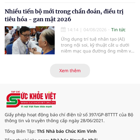
khởi động hành trình năm 2026 với
điểm dừng chân đầu tiên tại Bệnh
Nhiều tiến bộ mới trong chẩn đoán, điều trị
viện Bạch Mai cơ sở Ninh Bình.
tiêu hóa - gan mật 2026
14:14
|
04/08/2026
Tin tức
Ứng dụng trí tuệ nhân tạo (AI)
trong nội soi, kỹ thuật cắt u dưới
niêm mạc qua đường ống mềm và
các tiến bộ mới hướng tới "chữa
khỏi chức năng" bệnh viêm gan B
là những nội dung trọng tâm được
Xem thêm
báo cáo tại Hội thảo khoa học cập
nhật chẩn đoán và điều trị bệnh lý
tiêu hóa - gan mật vừa diễn ra
ngày 1/8 tại Bệnh viện Đại học
quốc tế Hồng Bàng.
Giấy phép hoạt động báo chí điện tử số 397/GP-BTTTT của Bộ
thông tin và truyền thông cấp ngày 28/06/2021.
Tổng Biên Tập:
ThS Nhà báo Chúc Kim Vinh