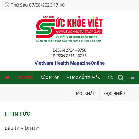
Thứ Sáu 07/08/2026 17:40
E-ISSN 2734 - 9756
P-ISSN 2815 - 6285
VietNam Health MagazineOnline
NLINE
TIN TỨC
SỨC KHỎE
Y HỌC CỔ TRUYỀN
NGHIÊN CỨU TRA
MỚI NHẤT
ĐỌC NHIỀU
TIN TỨC
Dấu ấn Việt Nam