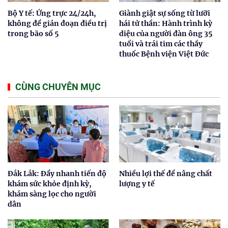
Bộ Y tế: Ứng trực 24/24h,
Giành giật sự sống từ lưỡi
không để gián đoạn điều trị
hái tử thần: Hành trình kỳ
trong bão số 5
diệu của người đàn ông 35
tuổi và trái tim các thầy
thuốc Bệnh viện Việt Đức
CÙNG CHUYÊN MỤC
Đắk Lắk: Đẩy nhanh tiến độ
Nhiều lợi thế để nâng chất
khám sức khỏe định kỳ,
lượng y tế
khám sàng lọc cho người
dân