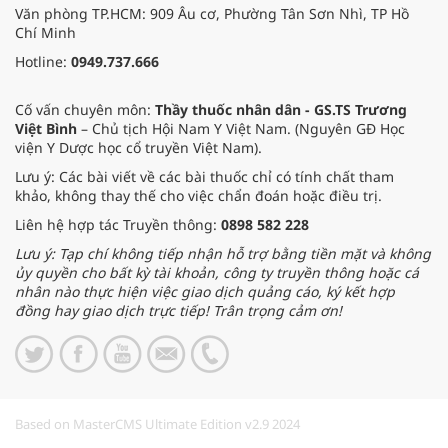
Văn phòng TP.HCM: 909 Âu cơ, Phường Tân Sơn Nhì, TP Hồ
Chí Minh
Hotline:
0949.737.666
Cố vấn chuyên môn:
Thầy thuốc nhân dân - GS.TS Trương
Việt Bình
– Chủ tịch Hội Nam Y Việt Nam. (Nguyên GĐ Học
viện Y Dược học cổ truyền Việt Nam).
Lưu ý: Các bài viết về các bài thuốc chỉ có tính chất tham
khảo, không thay thế cho việc chẩn đoán hoặc điều trị.
Liên hệ hợp tác Truyền thông:
0898 582 228
Lưu ý: Tạp chí không tiếp nhận hỗ trợ bằng tiền mặt và không
ủy quyền cho bất kỳ tài khoản, công ty truyền thông hoặc cá
nhân nào thực hiện việc giao dịch quảng cáo, ký kết hợp
đồng hay giao dịch trực tiếp! Trân trọng cảm ơn!
Based on MasterCMS Ultimate Edition v2.9 2024