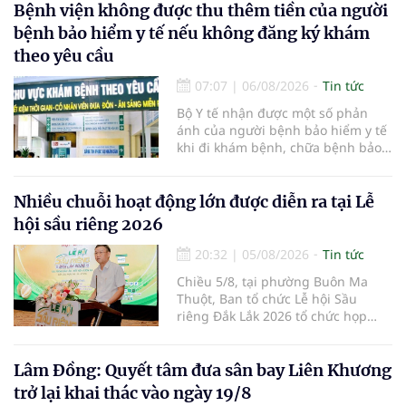
Bệnh viện không được thu thêm tiền của người
bệnh bảo hiểm y tế nếu không đăng ký khám
theo yêu cầu
07:07
|
06/08/2026
Tin tức
Bộ Y tế nhận được một số phản
ánh của người bệnh bảo hiểm y tế
khi đi khám bệnh, chữa bệnh bảo
hiểm y tế đúng trình tự, thủ tục
quy định, không đăng ký khám
bệnh, chữa bệnh theo yêu cầu
Nhiều chuỗi hoạt động lớn được diễn ra tại Lễ
nhưng vẫn phải nộp thêm các chi
hội sầu riêng 2026
phí khám bệnh, chữa bệnh ngoài
phần cùng chi trả.
20:32
|
05/08/2026
Tin tức
Chiều 5/8, tại phường Buôn Ma
Thuột, Ban tổ chức Lễ hội Sầu
riêng Đắk Lắk 2026 tổ chức họp
báo thông tin về các hoạt động của
Lễ hội Sầu riêng Đắk Lắk 2026.Lễ
hội Sầu riêng Đắk Lắk năm 2026 có
Lâm Đồng: Quyết tâm đưa sân bay Liên Khương
chủ đề “Sầu riêng Đắk Lắk – Kết nối
trở lại khai thác vào ngày 19/8
vươn xa”, được tổ chức từ ngày