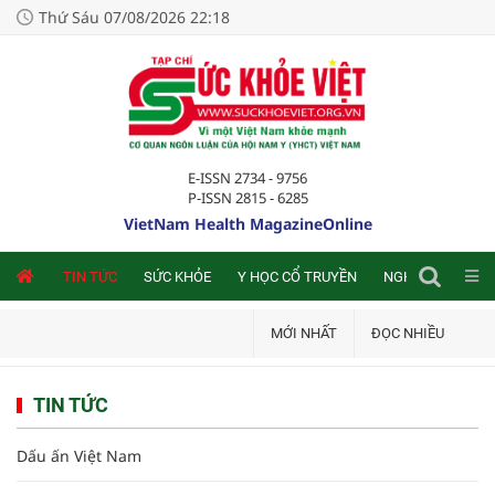
Thứ Sáu 07/08/2026 22:18
E-ISSN 2734 - 9756
P-ISSN 2815 - 6285
VietNam Health MagazineOnline
NLINE
TIN TỨC
SỨC KHỎE
Y HỌC CỔ TRUYỀN
NGHIÊN CỨU TRA
MỚI NHẤT
ĐỌC NHIỀU
TIN TỨC
Dấu ấn Việt Nam