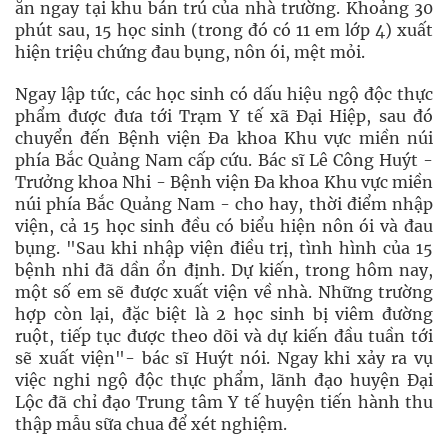
ăn ngay tại khu bán trú của nhà trường. Khoảng 30
phút sau, 15 học sinh (trong đó có 11 em lớp 4) xuất
hiện triệu chứng đau bụng, nôn ói, mệt mỏi.
Ngay lập tức, các học sinh có dấu hiệu ngộ độc thực
phẩm được đưa tới Trạm Y tế xã Đại Hiệp, sau đó
chuyển đến Bệnh viện Đa khoa Khu vực miền núi
phía Bắc Quảng Nam cấp cứu. Bác sĩ Lê Công Huýt -
Trưởng khoa Nhi - Bệnh viện Đa khoa Khu vực miền
núi phía Bắc Quảng Nam - cho hay, thời điểm nhập
viện, cả 15 học sinh đều có biểu hiện nôn ói và đau
bụng. "Sau khi nhập viện điều trị, tình hình của 15
bệnh nhi đã dần ổn định. Dự kiến, trong hôm nay,
một số em sẽ được xuất viện về nhà. Những trường
hợp còn lại, đặc biệt là 2 học sinh bị viêm đường
ruột, tiếp tục được theo dõi và dự kiến đầu tuần tới
sẽ xuất viện"- bác sĩ Huýt nói. Ngay khi xảy ra vụ
việc nghi ngộ độc thực phẩm, lãnh đạo huyện Đại
Lộc đã chỉ đạo Trung tâm Y tế huyện tiến hành thu
thập mẫu sữa chua để xét nghiệm.