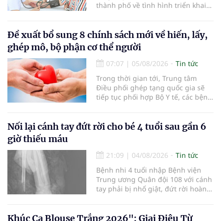
thành phố về tình hình triển khai
khám sức khỏe định kỳ, khám sàng
lọc miễn phí cho người dân, ghi
nhận 32.286.360 người, chiếm gần
Đề xuất bổ sung 8 chính sách mới về hiến, lấy,
30% dân số cả nước đã được khám
ghép mô, bộ phận cơ thể người
sức khỏe định kỳ năm nay.
07:07
|
05/08/2026
Tin tức
Trong thời gian tới, Trung tâm
Điều phối ghép tạng quốc gia sẽ
tiếp tục phối hợp Bộ Y tế, các bệnh
viện và các cơ quan liên quan để
mở rộng mạng lưới điều phối, tăng
cường truyền thông, hoàn thiện
Nối lại cánh tay đứt rời cho bé 4 tuổi sau gần 6
quy trình chuyên môn và hệ thống
giờ thiếu máu
pháp luật để thúc đẩy lĩnh vực
hiến và ghép mô tạng.
21:09
|
04/08/2026
Tin tức
Bệnh nhi 4 tuổi nhập Bệnh viện
Trung ương Quân đội 108 với cánh
tay phải bị nhổ giật, đứt rời hoàn
toàn do tai nạn giao thông. Dù
mạch máu, thần kinh bị tổn
thương nặng và thời gian thiếu
Khúc Ca Blouse Trắng 2026": Giai Điệu Từ