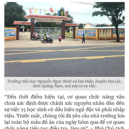
Trường tiểu học Nguyễn Ngọc Bình xã Đại Hiệp, huyện Đại Lộc,
tỉnh Quảng Nam, nơi xảy ra vụ việc.
"Đến thời điểm hiện tại, cơ quan chức năng vẫn
chưa xác định được chính xác nguyên nhân dẫn đến
sự việc 15 học sinh có dấu hiệu ngộ độc và phải nhập
viện. Trước mắt, chúng tôi đã yêu cầu nhà trường lưu
lại toàn bộ mẫu đồ ăn của ngày hôm qua để cơ quan
chức năng tiếp tục điều tra, làm rõ" - Phó Chủ tịch