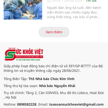
09:09
|
04/08/2026
Tin tức
ngày 1/8 tại Bệnh viện Đại học
Người đàn ông 64 tuổi, đến bệnh
quốc tế Hồng Bàng.
viện khám sau nhiều ngày đau
vùng thắt lưng, các bác sĩ phát
hiện khối u thận phải kích thước
khoảng 3cm, nghi ngờ ung thư
biểu mô tế bào thận. Với khối u còn
Xem thêm
ở giai đoạn sớm, người bệnh được
chỉ định cắt bán phần thận phải
bằng phẫu thuật robot thay vì phải
cắt bỏ toàn bộ quả thận như trước
đây.
Giấy phép hoạt động báo chí điện tử số 397/GP-BTTTT của Bộ
thông tin và truyền thông cấp ngày 28/06/2021.
Tổng Biên Tập:
ThS Nhà báo Chúc Kim Vinh
Tổng thư ký tòa soạn:
Nhà báo Nguyễn Khải
Trụ sở chính: Tầng 2, Căn 03NV03, khu đô thị Lideco, Hoài Đức
, Hà Nội
Hotline:
0898582228
. Email:
toasoansuckhoeviet@gmail.com