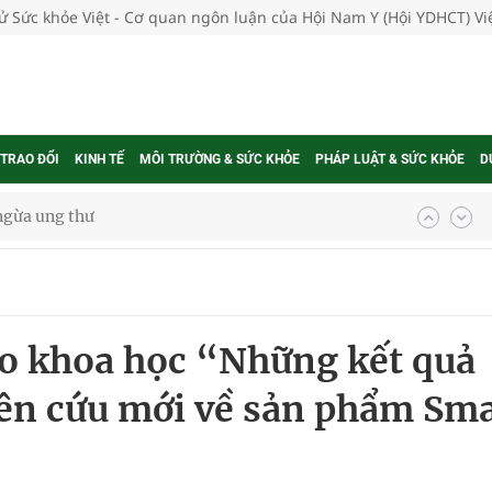
tử Sức khỏe Việt - Cơ quan ngôn luận của Hội Nam Y (Hội YDHCT) V
 TRAO ĐỔI
KINH TẾ
MÔI TRƯỜNG & SỨC KHỎE
PHÁP LUẬT & SỨC KHỎE
D
ngừa ung thư
 Máu Của Các Loài Nhân Sâm (Panax Spp.): Tổng
ảo khoa học “Những kết quả
oàn quốc
iên cứu mới về sản phẩm Sma
g trưởng mới của Việt Nam
phương hai cấp trong quản lý hoạt động nha khoa,