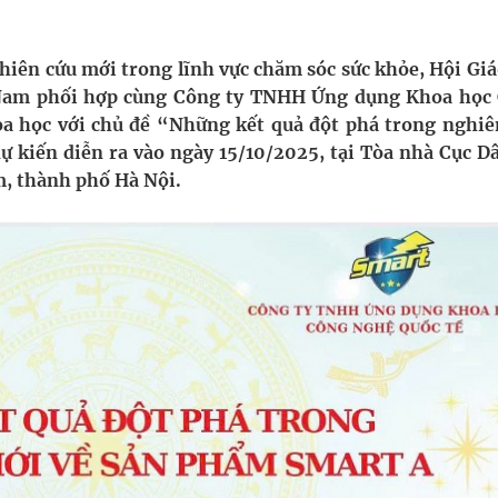
uồn lực cho môi trường và cộng đồng
ghiên cứu mới trong lĩnh vực chăm sóc sức khỏe, Hội Giá
Nam phối hợp cùng Công ty TNHH Ứng dụng Khoa học
ệnh bảo hiểm y tế nếu không đăng ký khám theo yêu
oa học với chủ đề “Những kết quả đột phá trong nghiê
 kiến diễn ra vào ngày 15/10/2025, tại Tòa nhà Cục Dâ
m, thành phố Hà Nội.
ầm
nghiệm thực tế