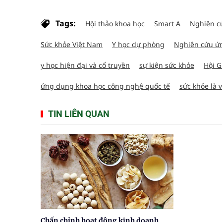
Tags:
Hội thảo khoa học
Smart A
Nghiên c
Sức khỏe Việt Nam
Y học dự phòng
Nghiên cứu ứ
y học hiện đại và cổ truyền
sự kiện sức khỏe
Hội G
ứng dụng khoa học công nghệ quốc tế
sức khỏe là 
TIN LIÊN QUAN
Chấn chỉnh hoạt động kinh doanh