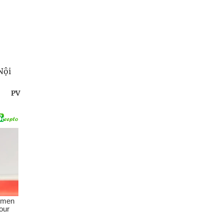
Nội
PV