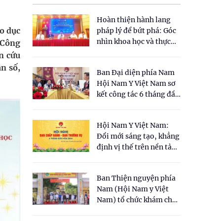
Hoàn thiện hành lang
o dục
pháp lý để bứt phá: Góc
nhìn khoa học và thực
 Công
tiễn tại Tọa đàm " Đề
n cứu
xuất một số nội dung
n số,
Ban Đại diện phía Nam
cho Luật Y dược cổ
Hội Nam Y Việt Nam sơ
truyền Việt Nam"
kết công tác 6 tháng đầu
năm 2026
Hội Nam Y Việt Nam:
Đổi mới sáng tạo, khẳng
định vị thế trên nền tảng
y học cổ truyền và khoa
học hiện đại
Ban Thiện nguyện phía
Nam (Hội Nam y Việt
Nam) tổ chức khám chữa
bệnh y học cổ truyền và