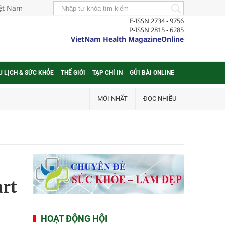
iệt Nam
E-ISSN 2734 - 9756
P-ISSN 2815 - 6285
VietNam Health MagazineOnline
U LỊCH & SỨC KHỎE
THẾ GIỚI
TẠP CHÍ IN
GỬI BÀI ONLINE
MỚI NHẤT
ĐỌC NHIỀU
rt
HOẠT ĐỘNG HỘI