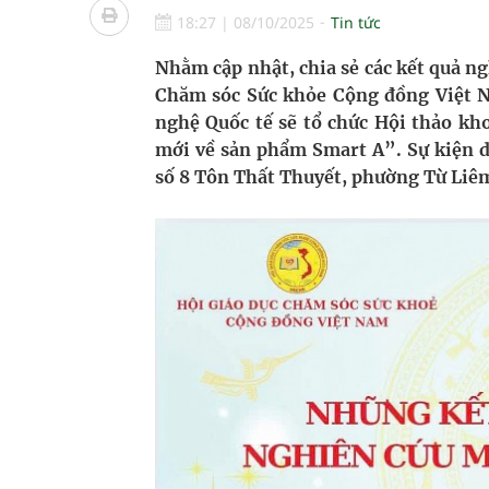
bảo vệ sức khỏe Nhân dân
18:27
|
08/10/2025
Tin tức
Không chỉ cắt tóc, Đông Tây Barbershop dành ng
Nhằm cập nhật, chia sẻ các kết quả n
Chăm sóc Sức khỏe Cộng đồng Việt 
Bệnh viện không được thu thêm tiền của người b
nghệ Quốc tế sẽ tổ chức Hội thảo kh
mới về sản phẩm Smart A”. Sự kiện dự
cầu
số 8 Tôn Thất Thuyết, phường Từ Liê
Ung thư thận: Nguy hiểm vì tiến triển quá âm th
Vương Thành Công: Khi việc học bắt đầu từ trải 
Chấn chỉnh hoạt động kinh doanh dược liệu