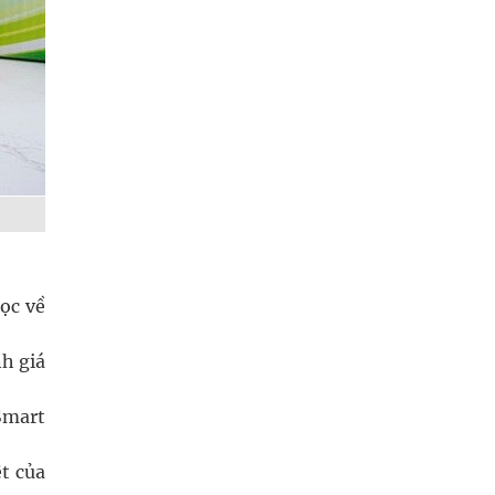
ọc về
h giá
Smart
t của