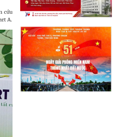
ên cứu
rt A.