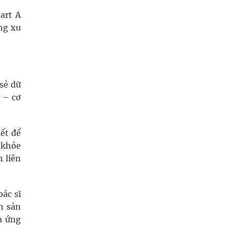
art A
ng xu
 sẻ dữ
 – cơ
ết để
 khỏe
 liên
ác sĩ
n sản
à ứng