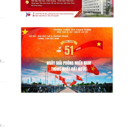
có
t
u
y
a