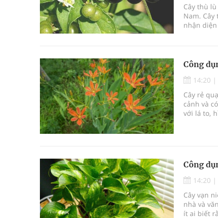
Cây thù lù
Nam. Cây 
nhận diện 
xanh. Khôn
với nhiều
Công dụn
14:20
Cây rẻ quạ
cảnh và có
với lá to,
trong nhà 
với nhiều 
bệnh lý t
Công dụn
14:20
Cây vạn ni
nhà và văn
ít ai biết