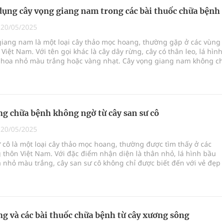
dụng cây vọng giang nam trong các bài thuốc chữa bệnh
|
20/05/2025
giang nam là một loại cây thảo mọc hoang, thường gặp ở các vùng
Việt Nam. Với tên gọi khác là cây dây rừng, cây có thân leo, lá hìn
và hoa nhỏ màu trắng hoặc vàng nhạt. Cây vọng giang nam không ch
đến với vẻ đẹp tự nhiên mà còn là một vị thuốc quý trong y học cổ
ợc sử dụng để chữa trị nhiều loại bệnh khác nhau.
g chữa bệnh không ngờ từ cây san sư cô
|
20/05/2025
 cô là một loại cây thảo mọc hoang, thường được tìm thấy ở các
thôn Việt Nam. Với đặc điểm nhận diện là thân nhỏ, lá hình bầu
 nhỏ màu trắng, cây san sư cô không chỉ được biết đến với vẻ đẹp
òn là một vị thuốc quý trong y học cổ truyền. Cây san sư cô được 
hữa trị nhiều loại bệnh khác nhau nhờ vào những công dụng tuyệt
.
g và các bài thuốc chữa bệnh từ cây xương sông