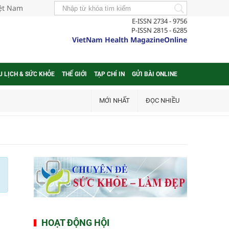
iệt Nam
E-ISSN 2734 - 9756
P-ISSN 2815 - 6285
VietNam Health MagazineOnline
U LỊCH & SỨC KHỎE
THẾ GIỚI
TẠP CHÍ IN
GỬI BÀI ONLINE
MỚI NHẤT
ĐỌC NHIỀU
HOẠT ĐỘNG HỘI