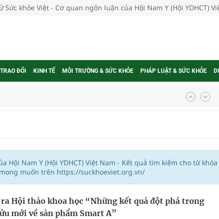
tử Sức khỏe Việt - Cơ quan ngôn luận của Hội Nam Y (Hội YDHCT) V
 TRAO ĐỔI
KINH TẾ
MÔI TRƯỜNG & SỨC KHỎE
PHÁP LUẬT & SỨC KHỎE
D
ngừa ung thư
 Máu Của Các Loài Nhân Sâm (Panax Spp.): Tổng
của Hội Nam Y (Hội YDHCT) Việt Nam - Kết quả tìm kiếm cho từ khóa
 mong muốn trên https://suckhoeviet.org.vn/
oàn quốc
 ra Hội thảo khoa học “Những kết quả đột phá trong
g trưởng mới của Việt Nam
ứu mới về sản phẩm Smart A”