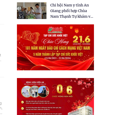
tặng quà cho 150 người
Chi hội Nam y tỉnh An
dân tại xã Tân Tập
Giang phối hợp Chùa
Nam Thạnh Tự khám và
cấp thuốc miễn phí cho
.
nhân dân
t
ến
ác
g
n,
ới