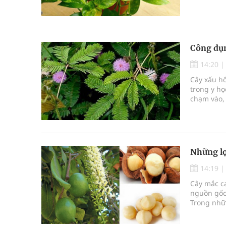
nhiều công
khả năng s
Công dụn
14:20
Cây xấu hổ
trong y họ
chạm vào, 
đến với n
nơi, từ cá
trong y h
Những lợi
14:19
Cây mắc ca
nguồn gốc 
Trong nhữ
trồng phổ 
được biết 