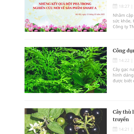
Quảng Trị: Phát huy vai trò của chính quyền địa 
18:27
Nhằm cập n
bảo vệ sức khỏe Nhân dân
sức khỏe,
Công ty T
Không chỉ cắt tóc, Đông Tây Barbershop dành ng
học với c
Smart A”. 
Bệnh viện không được thu thêm tiền của người b
số 8 Tôn T
Công dụn
cầu
14:22
Cây gạc na
Ung thư thận: Nguy hiểm vì tiến triển quá âm th
hình dáng
được biết 
Vương Thành Công: Khi việc học bắt đầu từ trải 
con người
biết qua 
Cây thù 
truyền
14:21