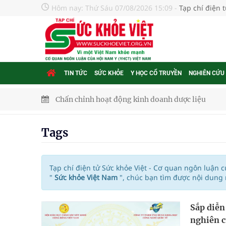
Hôm nay:
Thứ Sáu 07/08/2026 15:09
-
Tạp chí điện 
TIN TỨC
SỨC KHỎE
Y HỌC CỔ TRUYỀN
NGHIÊN CỨU
Chấn chỉnh hoạt động kinh doanh dược liệu
Súp lơ xanh mang đến hy vọng mới trong phòng 
Tags
Tác Dụng Chống Kết Tập Tiểu Cầu Và Chống Đông
Quan Bằng Chứng Dược Lý Và Cơ Chế Phân Tử
Tạp chí điện tử Sức khỏe Việt - Cơ quan ngôn luận 
"
Sức khỏe Việt Nam
", chúc bạn tìm được nội dung
Xây dựng bản đồ mạng lưới cấp cứu ngoại viện t
Sắp diễn
"Nền kinh tế bạc" có thể trở thành động lực tăn
nghiên c