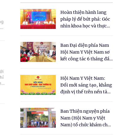
Hoàn thiện hành lang
pháp lý để bứt phá: Góc
ng
nhìn khoa học và thực
hoa
tiễn tại Tọa đàm " Đề
ố,
xuất một số nội dung
Ban Đại diện phía Nam
cho Luật Y dược cổ
Hội Nam Y Việt Nam sơ
truyền Việt Nam"
kết công tác 6 tháng đầu
năm 2026
ới
hỉ
Hội Nam Y Việt Nam:
e
Đổi mới sáng tạo, khẳng
định vị thế trên nền tảng
y học cổ truyền và khoa
học hiện đại
Ban Thiện nguyện phía
Nam (Hội Nam y Việt
Nam) tổ chức khám chữa
bệnh y học cổ truyền và