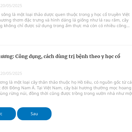
|
20/05/2025
sông là một loại thảo dược quen thuộc trong y học cổ truyền Việt
hương thơm đặc trưng và hình dáng lá giống như lá rau răm, cây
g không chỉ được sử dụng trong ẩm thực mà còn có nhiều công
 bệnh quý giá. Cây thường mọc ở các vùng đất ẩm, ven sông, và
đến với nhiều đặc tính dược liệu có lợi cho sức khỏe.
hương: Công dụng, cách dùng trị bệnh theo y học cổ
|
20/05/2025
ơng là một loại cây thân thảo thuộc họ Hồ tiêu, có nguồn gốc từ cá
t đới Đông Nam Á. Tại Việt Nam, cây bài hương thường mọc hoang
 vùng rừng núi, đồng thời cũng được trồng trong vườn nhà như mộ
ị. Với hương thơm đặc trưng và vị cay nồng, lá bài hương không chỉ 
ệu chế biến món ăn mà còn được sử dụng rộng rãi trong y học cổ
ớc
Sau