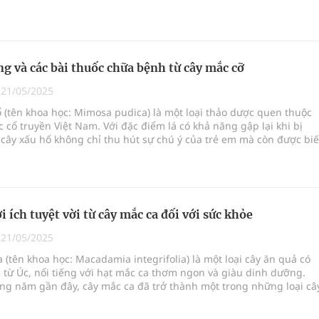
 dụng chữa bệnh quý giá. Cây có nguồn gốc từ vùng nhiệt đới và 
inh trưởng mạnh mẽ, thích nghi tốt với điều kiện sống khác nhau.
g và các bài thuốc chữa bệnh từ cây mắc cỡ
|
21/05/2025
 (tên khoa học: Mimosa pudica) là một loại thảo dược quen thuộc
c cổ truyền Việt Nam. Với đặc điểm lá có khả năng gập lại khi bị
cây xấu hổ không chỉ thu hút sự chú ý của trẻ em mà còn được biế
hiều công dụng chữa bệnh quý giá. Cây thường mọc hoang ở nhiề
nh đồng, bãi đất trống đến ven đường, và được sử dụng rộng rãi
ọc cổ truyền nhờ vào các thành phần dược tính phong phú.
 ích tuyệt vời từ cây mắc ca đối với sức khỏe
|
21/05/2025
 (tên khoa học: Macadamia integrifolia) là một loại cây ăn quả có
từ Úc, nổi tiếng với hạt mắc ca thơm ngon và giàu dinh dưỡng.
ng năm gần đây, cây mắc ca đã trở thành một trong những loại câ
biến tại Việt Nam, không chỉ mang lại giá trị kinh tế cao mà còn
đến với nhiều công dụng quý giá trong y học cổ truyền. Hạt mắc c