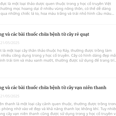
 đực là một loại thảo dược quen thuộc trong y học cổ truyền Việt
thường mọc hoang dại ở nhiều vùng nông thôn, có thể dễ dàng
qua những chiếc lá to, hoa màu trắng và trái nhỏ hình cầu màu
g chỉ là một loại cây có giá trị dinh dưỡng, thù lù đực còn nổi bật
 công dụng chữa bệnh hữu ích, được người dân sử dụng từ lâu đời
g và các bài thuốc chữa bệnh từ cây rẻ quạt
|
21/05/2025
t là một loại cây thân thảo thuộc họ Ráy, thường được trồng làm
 nhiều công dụng trong y học cổ truyền. Cây có hình dáng đẹp mắ
 hình trái tim và màu xanh mướt, thường được sử dụng để trang trí
và khu vườn. Tuy nhiên, ít ai biết rằng cây rẻ quạt còn được biết đ
công dụng chữa bệnh quý giá, đặc biệt trong việc hỗ trợ điều trị c
hường gặp.
g và các bài thuốc chữa bệnh từ cây vạn niên thanh
|
21/05/2025
ên thanh là một loại cây cảnh quen thuộc, thường được trồng tron
 phòng nhờ vào vẻ đẹp và khả năng thanh lọc không khí. Tuy nhiê
 rằng cây vạn niên thanh cũng được sử dụng trong y học cổ truyền v