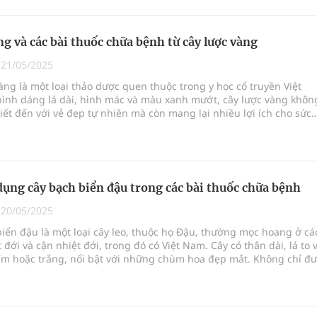
là món ăn ngon mà còn là vị thuốc quý giúp hỗ trợ sức khỏe.
g và các bài thuốc chữa bệnh từ cây lược vàng
|
21/05/2025
àng là một loại thảo dược quen thuộc trong y học cổ truyền Việt
hình dáng lá dài, hình mác và màu xanh mướt, cây lược vàng khôn
iết đến với vẻ đẹp tự nhiên mà còn mang lại nhiều lợi ích cho sức
i cây này thường được trồng trong chậu hoặc trong vườn, dễ chăm
t triển nhanh chóng.
dụng cây bạch biển đậu trong các bài thuốc chữa bệnh
|
20/05/2025
iển đậu là một loại cây leo, thuộc họ Đậu, thường mọc hoang ở cá
 đới và cận nhiệt đới, trong đó có Việt Nam. Cây có thân dài, lá to 
ím hoặc trắng, nổi bật với những chùm hoa đẹp mắt. Không chỉ đ
ới vẻ đẹp tự nhiên, cây bạch biển đậu còn được sử dụng rộng rãi
ọc cổ truyền nhờ vào những công dụng chữa bệnh hiệu quả.