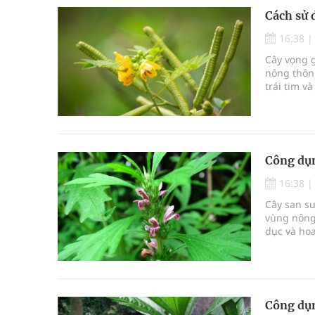
Cách sử 
16:38
Cây vọng 
nông thôn 
trái tim 
được biết 
truyền, đư
Công dụn
16:38
Cây san sư
vùng nông 
dục và hoa
nhiên mà c
dụng để c
vời của nó
Công dụn