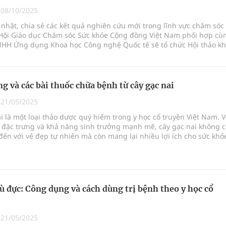
phương hai cấp trong quản lý hoạt động nha khoa,
|
08/10/2025
hật, chia sẻ các kết quả nghiên cứu mới trong lĩnh vực chăm sóc
 Hội Giáo dục Chăm sóc Sức khỏe Cộng đồng Việt Nam phối hợp cù
NHH Ứng dụng Khoa học Công nghệ Quốc tế sẽ tổ chức Hội thảo k
uồn lực cho môi trường và cộng đồng
hủ đề “Những kết quả đột phá trong nghiên cứu mới về sản phẩm
Sự kiện dự kiến diễn ra vào ngày 15/10/2025, tại Tòa nhà Cục Dân s
ệnh bảo hiểm y tế nếu không đăng ký khám theo yêu
hất Thuyết, phường Từ Liêm, thành phố Hà Nội.
g và các bài thuốc chữa bệnh từ cây gạc nai
|
21/05/2025
i là một loại thảo dược quý hiếm trong y học cổ truyền Việt Nam. V
ầm
 đặc trưng và khả năng sinh trưởng mạnh mẽ, cây gạc nai không c
đến với vẻ đẹp tự nhiên mà còn mang lại nhiều lợi ích cho sức khỏ
nghiệm thực tế
. Cây thường mọc ở những vùng đất ẩm ướt, có thể dễ dàng nhận
những chiếc lá xanh mướt và hoa nhỏ màu vàng.
lù đực: Công dụng và cách dùng trị bệnh theo y học cổ
|
21/05/2025