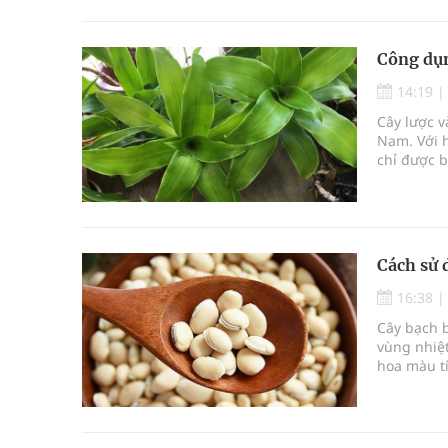
không chỉ 
Công dụn
14:19
Cây lược v
Nam. Với 
chỉ được b
khỏe. Loạ
sóc và phá
Cách sử 
16:38
Cây bạch b
vùng nhiệt
hoa màu t
biết đến v
trong y h