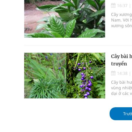
16:37
Cây xương 
Nam. Với 
xương sôn
dụng chữa
được biết 
Cây bài 
truyền
14:38
Cây bài hư
vùng nhiệ
dại ở các
loại gia v
nguyên li
truyền.
Trư