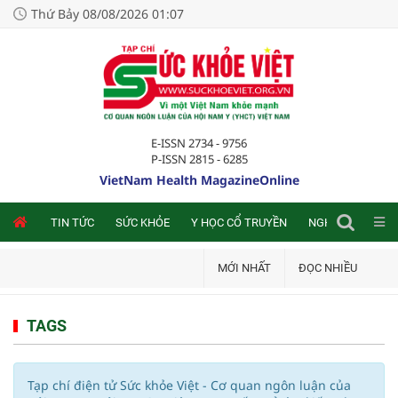
Thứ Bảy 08/08/2026 01:07
E-ISSN 2734 - 9756
P-ISSN 2815 - 6285
VietNam Health MagazineOnline
NLINE
TIN TỨC
SỨC KHỎE
Y HỌC CỔ TRUYỀN
NGHIÊN CỨU TRA
MỚI NHẤT
ĐỌC NHIỀU
TAGS
Tạp chí điện tử Sức khỏe Việt - Cơ quan ngôn luận của