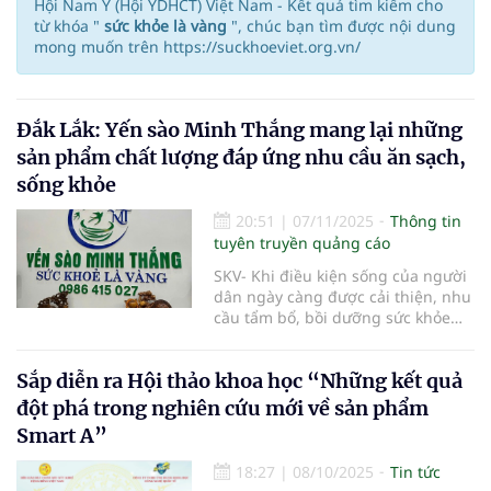
Hội Nam Y (Hội YDHCT) Việt Nam - Kết quả tìm kiếm cho
từ khóa "
sức khỏe là vàng
", chúc bạn tìm được nội dung
mong muốn trên https://suckhoeviet.org.vn/
Đắk Lắk: Yến sào Minh Thắng mang lại những
sản phẩm chất lượng đáp ứng nhu cầu ăn sạch,
sống khỏe
20:51
|
07/11/2025
Thông tin
tuyên truyền quảng cáo
SKV- Khi điều kiện sống của người
dân ngày càng được cải thiện, nhu
cầu tẩm bổ, bồi dưỡng sức khỏe
được nhiều người quan tâm, chú
trọng. Và yến sào là một trong
Sắp diễn ra Hội thảo khoa học “Những kết quả
những dòng sản phẩm được nhiều
người, nhiều gia đình lựa chọn.
đột phá trong nghiên cứu mới về sản phẩm
Không chỉ vậy, với các thiết kế tinh
Smart A”
tế, sang trọng yến sào còn được
chọn làm quà biếu, tặng trong các
18:27
|
08/10/2025
Tin tức
dịp lễ, Tết…