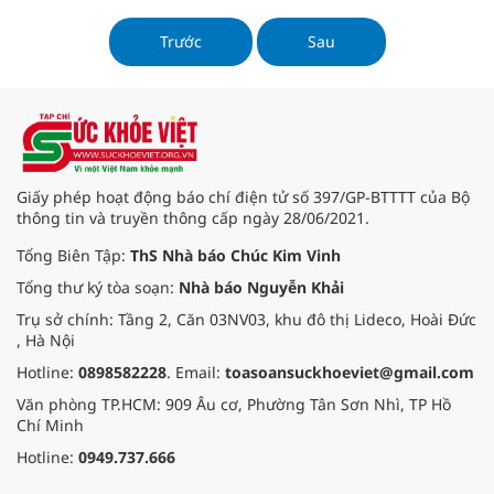
tâm lý của mỗi người. Đó là lý do vì
nguyên liệu tự nhiên, hỗ trợ tăng
sao có câu: "Sức khỏe là vàng".
cường sức khỏe cho cả trẻ nhỏ lẫn
Trước
Sau
người lớn bận rộn.
Giấy phép hoạt động báo chí điện tử số 397/GP-BTTTT của Bộ
thông tin và truyền thông cấp ngày 28/06/2021.
Tổng Biên Tập:
ThS Nhà báo Chúc Kim Vinh
Tổng thư ký tòa soạn:
Nhà báo Nguyễn Khải
Trụ sở chính: Tầng 2, Căn 03NV03, khu đô thị Lideco, Hoài Đức
, Hà Nội
Hotline:
0898582228
. Email:
toasoansuckhoeviet@gmail.com
Văn phòng TP.HCM: 909 Âu cơ, Phường Tân Sơn Nhì, TP Hồ
Chí Minh
Hotline:
0949.737.666