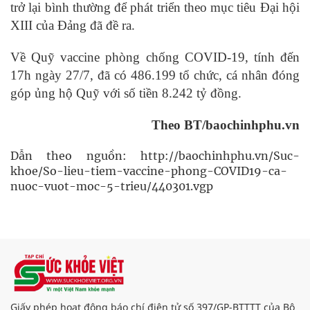
trở lại bình thường để phát triển theo mục tiêu Đại hội
XIII của Đảng đã đề ra.
Về Quỹ vaccine phòng chống COVID-19, tính đến
17h ngày 27/7, đã có 486.199 tổ chức, cá nhân đóng
góp ủng hộ Quỹ với số tiền 8.242 tỷ đồng.
Theo BT/baochinhphu.vn
Dẫn theo nguồn: http://baochinhphu.vn/Suc-
khoe/So-lieu-tiem-vaccine-phong-COVID19-ca-
nuoc-vuot-moc-5-trieu/440301.vgp
Giấy phép hoạt động báo chí điện tử số 397/GP-BTTTT của Bộ