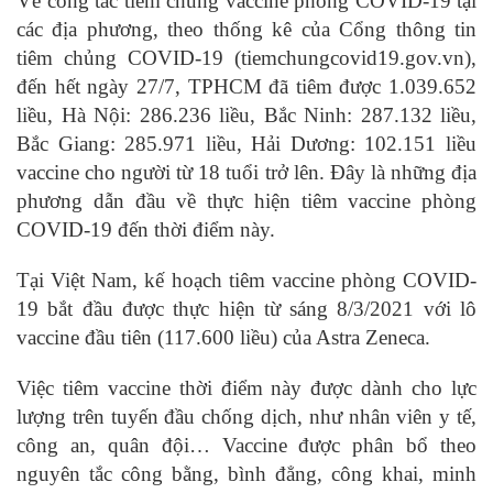
Về công tác tiêm chủng vaccine phòng COVID-19 tại
các địa phương, theo thống kê của Cổng thông tin
tiêm chủng COVID-19 (tiemchungcovid19.gov.vn),
đến hết ngày 27/7, TPHCM đã tiêm được 1.039.652
liều, Hà Nội: 286.236 liều, Bắc Ninh: 287.132 liều,
Bắc Giang: 285.971 liều, Hải Dương: 102.151 liều
vaccine cho người từ 18 tuổi trở lên. Đây là những địa
phương dẫn đầu về thực hiện tiêm vaccine phòng
COVID-19 đến thời điểm này.
Tại Việt Nam, kế hoạch tiêm vaccine phòng COVID-
19 bắt đầu được thực hiện từ sáng 8/3/2021 với lô
vaccine đầu tiên (117.600 liều) của Astra Zeneca.
Việc tiêm vaccine thời điểm này được dành cho lực
lượng trên tuyến đầu chống dịch, như nhân viên y tế,
công an, quân đội… Vaccine được phân bổ theo
nguyên tắc công bằng, bình đẳng, công khai, minh