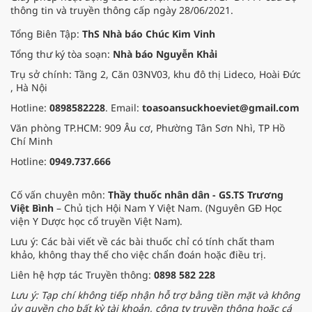
thông tin và truyền thông cấp ngày 28/06/2021.
Tổng Biên Tập:
ThS Nhà báo Chúc Kim Vinh
Tổng thư ký tòa soạn:
Nhà báo Nguyễn Khải
Trụ sở chính: Tầng 2, Căn 03NV03, khu đô thị Lideco, Hoài Đức
, Hà Nội
Hotline:
0898582228
. Email:
toasoansuckhoeviet@gmail.com
Văn phòng TP.HCM: 909 Âu cơ, Phường Tân Sơn Nhì, TP Hồ
Chí Minh
Hotline:
0949.737.666
Cố vấn chuyên môn:
Thầy thuốc nhân dân - GS.TS Trương
Việt Bình
– Chủ tịch Hội Nam Y Việt Nam. (Nguyên GĐ Học
viện Y Dược học cổ truyền Việt Nam).
Lưu ý: Các bài viết về các bài thuốc chỉ có tính chất tham
khảo, không thay thế cho việc chẩn đoán hoặc điều trị.
Liên hệ hợp tác Truyền thông:
0898 582 228
Lưu ý: Tạp chí không tiếp nhận hỗ trợ bằng tiền mặt và không
ủy quyền cho bất kỳ tài khoản, công ty truyền thông hoặc cá