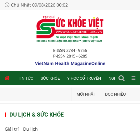
Chủ Nhật 09/08/2026 00:02
E-ISSN 2734 - 9756
P-ISSN 2815 - 6285
VietNam Health MagazineOnline
NLINE
TIN TỨC
SỨC KHỎE
Y HỌC CỔ TRUYỀN
NGHIÊN CỨU TRA
MỚI NHẤT
ĐỌC NHIỀU
DU LỊCH & SỨC KHỎE
Giải trí
Du lịch