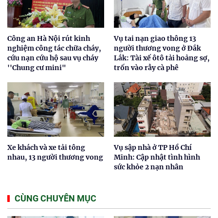
Công an Hà Nội rút kinh
Vụ tai nạn giao thông 13
nghiệm công tác chữa cháy,
người thương vong ở Đắk
cứu nạn cứu hộ sau vụ cháy
Lắk: Tài xế ôtô tải hoảng sợ,
''Chung cư mini"
trốn vào rẫy cà phê
Xe khách và xe tải tông
Vụ sập nhà ở TP Hồ Chí
nhau, 13 người thương vong
Minh: Cập nhật tình hình
sức khỏe 2 nạn nhân
CÙNG CHUYÊN MỤC