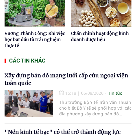
Vương Thành Công: Khi việc
Chấn chỉnh hoạt động kinh
học bắt đầu từ trải nghiệm
doanh dược liệu
thực tế
CÁC TIN KHÁC
Xây dựng bản đồ mạng lưới cấp cứu ngoại viện
toàn quốc
15:18
|
06/08/2026
Tin tức
Thứ trưởng Bộ Y tế Trần Văn Thuấn
cho biết Bộ Y tế sẽ phối hợp với các
địa phương xây dựng bản đồ
mạng lưới cấp cứu ngoại viện,
đồng thời chuẩn hóa đào tạo, hoàn
thiện cơ chế tài chính và đa dạng
"Nền kinh tế bạc" có thể trở thành động lực