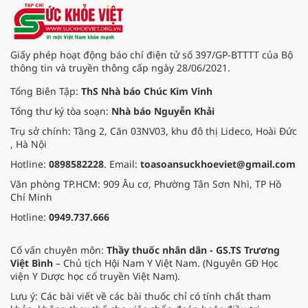
Giấy phép hoạt động báo chí điện tử số 397/GP-BTTTT của Bộ
thông tin và truyền thông cấp ngày 28/06/2021.
Tổng Biên Tập:
ThS Nhà báo Chúc Kim Vinh
Tổng thư ký tòa soạn:
Nhà báo Nguyễn Khải
Trụ sở chính: Tầng 2, Căn 03NV03, khu đô thị Lideco, Hoài Đức
, Hà Nội
Hotline:
0898582228
. Email:
toasoansuckhoeviet@gmail.com
Văn phòng TP.HCM: 909 Âu cơ, Phường Tân Sơn Nhì, TP Hồ
Chí Minh
Hotline:
0949.737.666
Cố vấn chuyên môn:
Thầy thuốc nhân dân - GS.TS Trương
Việt Bình
– Chủ tịch Hội Nam Y Việt Nam. (Nguyên GĐ Học
viện Y Dược học cổ truyền Việt Nam).
Lưu ý: Các bài viết về các bài thuốc chỉ có tính chất tham