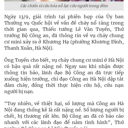
Các chiến sĩ cứu hỏa nỗ lực cứu người trong đêm
Ngày 13/9, giải trình tại phiên họp của Ủy ban
Thường vụ Quốc hội về vấn đề cháy nổ tăng trong
thời gian qua, Thiếu tướng Lê Văn Tuyến, Thứ
trưởng Bộ Công an, đã thông tin về vụ cháy chung
cư mini xảy ra ở Khương Hạ (phường Khương Đình,
Thanh Xuân, Hà Nội).
Ông Tuyến cho biết, vụ cháy chung cư mini ở Hà Nội
có hậu quả rất nặng nề. Ngay sau khi nhận được
thông tin báo, lãnh đạo Bộ Công an đã trực tiếp
xuống hiện trường, chỉ đạo Công an Hà Nội dập tắt
đám cháy, đồng thời thực hiện cứu hộ, cứu nạn
người bị nạn.
"Tuy nhiên, về thiệt hại, số lượng mà Công an Hà
Nội đang thống kê là rất nặng nề. Số lượng người bị
chết, bị thương rất lớn. Bộ Công an đã có báo cáo
nhanh với các lãnh đạo để nắm tình hình", Thứ