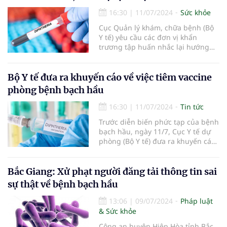
16:30
|
11/07/2024
Sức khỏe
Cục Quản lý khám, chữa bệnh (Bộ
Y tế) yêu cầu các đơn vị khẩn
trương tập huấn nhắc lại hướng
dẫn chẩn đoán, điều trị bệnh bạch
hầu nhằm phát hiện sớm ca bệnh
nghi ngờ để cách ly, điều trị sớm.
Bộ Y tế đưa ra khuyến cáo về việc tiêm vaccine
phòng bệnh bạch hầu
16:30
|
11/07/2024
Tin tức
Trước diễn biến phức tạp của bệnh
bạch hầu, ngày 11/7, Cục Y tế dự
phòng (Bộ Y tế) đưa ra khuyến cáo
về việc tiêm vaccine phòng bệnh.
Bắc Giang: Xử phạt người đăng tải thông tin sai
sự thật về bệnh bạch hầu
13:06
|
09/07/2024
Pháp luật
& Sức khỏe
Công an huyện Hiệp Hòa tỉnh Bắc