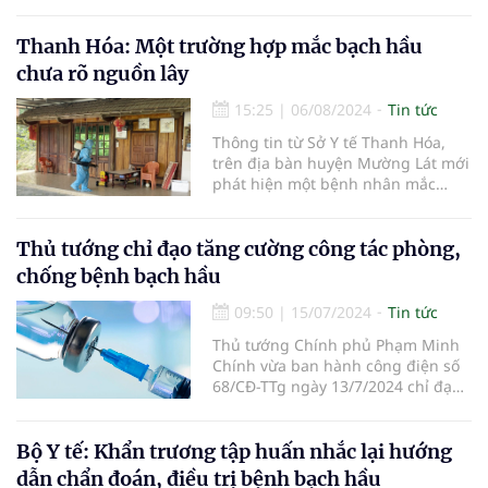
trung ương về việc tiếp tục tăng
cường công tác phòng, chống
bệnh bạch hầu.
Thanh Hóa: Một trường hợp mắc bạch hầu
chưa rõ nguồn lây
15:25
|
06/08/2024
Tin tức
Thông tin từ Sở Y tế Thanh Hóa,
trên địa bàn huyện Mường Lát mới
phát hiện một bệnh nhân mắc
bạch hầu.
Thủ tướng chỉ đạo tăng cường công tác phòng,
chống bệnh bạch hầu
09:50
|
15/07/2024
Tin tức
Thủ tướng Chính phủ Phạm Minh
Chính vừa ban hành công điện số
68/CĐ-TTg ngày 13/7/2024 chỉ đạo
các Bộ ngành, địa phương tăng
cường công tác phòng, chống
bệnh bạch hầu.
Bộ Y tế: Khẩn trương tập huấn nhắc lại hướng
dẫn chẩn đoán, điều trị bệnh bạch hầu