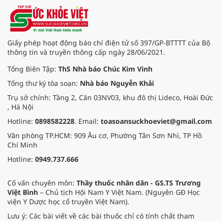
Giấy phép hoạt động báo chí điện tử số 397/GP-BTTTT của Bộ
thông tin và truyền thông cấp ngày 28/06/2021.
Tổng Biên Tập:
ThS Nhà báo Chúc Kim Vinh
Tổng thư ký tòa soạn:
Nhà báo Nguyễn Khải
Trụ sở chính: Tầng 2, Căn 03NV03, khu đô thị Lideco, Hoài Đức
, Hà Nội
Hotline:
0898582228
. Email:
toasoansuckhoeviet@gmail.com
Văn phòng TP.HCM: 909 Âu cơ, Phường Tân Sơn Nhì, TP Hồ
Chí Minh
Hotline:
0949.737.666
Cố vấn chuyên môn:
Thầy thuốc nhân dân - GS.TS Trương
Việt Bình
– Chủ tịch Hội Nam Y Việt Nam. (Nguyên GĐ Học
viện Y Dược học cổ truyền Việt Nam).
Lưu ý: Các bài viết về các bài thuốc chỉ có tính chất tham