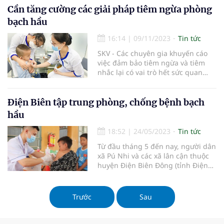
Cần tăng cường các giải pháp tiêm ngừa phòng
bạch hầu
16:14
|
09/11/2023
Tin tức
SKV - Các chuyên gia khuyến cáo
việc đảm bảo tiêm ngừa và tiêm
nhắc lại có vai trò hết sức quan
trọng để phòng chống bệnh nguy
hiểm này.
Điện Biên tập trung phòng, chống bệnh bạch
hầu
18:52
|
24/05/2023
Tin tức
Từ đầu tháng 5 đến nay, người dân
xã Pú Nhi và các xã lân cận thuộc
huyện Điện Biên Đông (tỉnh Điện
Biên) luôn canh cánh nỗi lo dịch
bệnh bạch hầu trên địa bàn. Song
với sự vào cuộc khẩn trương, trách
Trước
Sau
nhiệm của ngành y tế Điện Biên,
đến thời điểm này, dịc