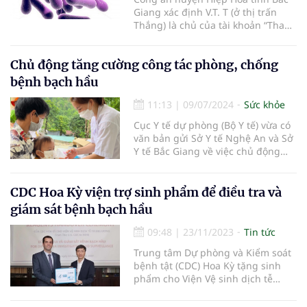
Giang xác định V.T. T (ở thị trấn
Thắng) là chủ của tài khoản “Thanh
Văn” thông tin sai sự thật về bệnh
bạch hầu.
Chủ động tăng cường công tác phòng, chống
bệnh bạch hầu
11:13
|
09/07/2024
Sức khỏe
Cục Y tế dự phòng (Bộ Y tế) vừa có
văn bản gửi Sở Y tế Nghệ An và Sở
Y tế Bắc Giang về việc chủ động
tăng cường công tác phòng, chống
bệnh bạch hầu.
CDC Hoa Kỳ viện trợ sinh phẩm để điều tra và
giám sát bệnh bạch hầu
09:48
|
23/11/2023
Tin tức
Trung tâm Dự phòng và Kiểm soát
bệnh tật (CDC) Hoa Kỳ tặng sinh
phẩm cho Viện Vệ sinh dịch tễ
Trung ương, Bộ Y tế để điều tra và
giám sát bệnh bạch hầu.