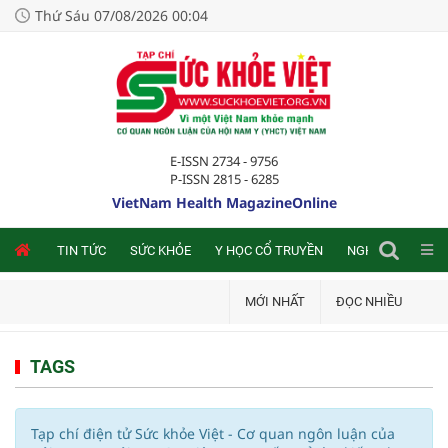
Thứ Sáu 07/08/2026 00:04
E-ISSN 2734 - 9756
P-ISSN 2815 - 6285
VietNam Health MagazineOnline
NLINE
TIN TỨC
SỨC KHỎE
Y HỌC CỔ TRUYỀN
NGHIÊN CỨU TRA
MỚI NHẤT
ĐỌC NHIỀU
TAGS
Tạp chí điện tử Sức khỏe Việt - Cơ quan ngôn luận của