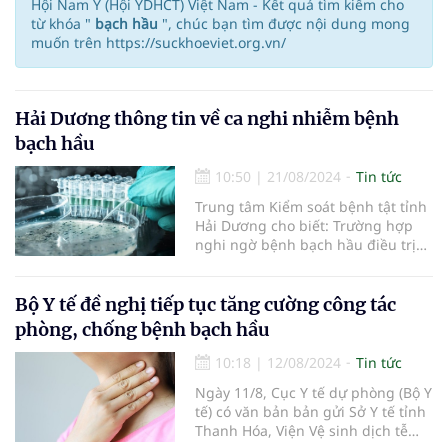
Hội Nam Y (Hội YDHCT) Việt Nam - Kết quả tìm kiếm cho
từ khóa "
bạch hầu
", chúc bạn tìm được nội dung mong
muốn trên https://suckhoeviet.org.vn/
Hải Dương thông tin về ca nghi nhiễm bệnh
bạch hầu
10:50
|
21/08/2024
Tin tức
Trung tâm Kiểm soát bệnh tật tỉnh
Hải Dương cho biết: Trường hợp
nghi ngờ bệnh bạch hầu điều trị
tại Bệnh viện Bệnh nhiệt đới Hải
Dương có xét nghiệm âm tính.
Bộ Y tế đề nghị tiếp tục tăng cường công tác
phòng, chống bệnh bạch hầu
10:18
|
12/08/2024
Tin tức
Ngày 11/8, Cục Y tế dự phòng (Bộ Y
tế) có văn bản bản gửi Sở Y tế tỉnh
Thanh Hóa, Viện Vệ sinh dịch tễ