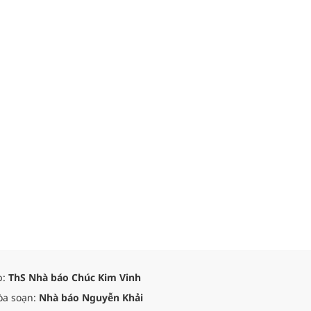
p:
ThS Nhà báo Chúc Kim Vinh
òa soạn:
Nhà báo Nguyễn Khải