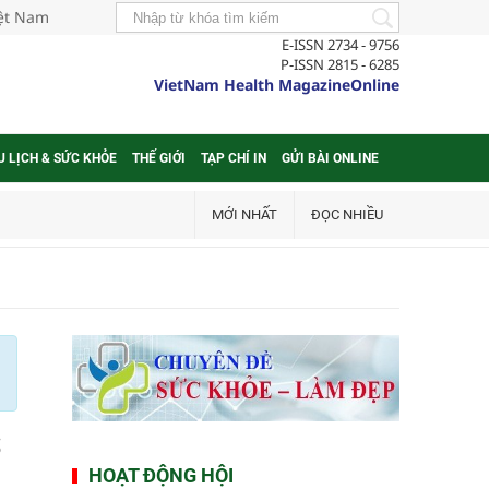
iệt Nam
E-ISSN 2734 - 9756
P-ISSN 2815 - 6285
VietNam Health MagazineOnline
U LỊCH & SỨC KHỎE
THẾ GIỚI
TẠP CHÍ IN
GỬI BÀI ONLINE
MỚI NHẤT
ĐỌC NHIỀU
ổ
HOẠT ĐỘNG HỘI