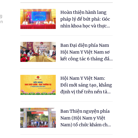
Hoàn thiện hành lang
ng
pháp lý để bứt phá: Góc
ẩn
nhìn khoa học và thực
tiễn tại Tọa đàm " Đề
xuất một số nội dung
Ban Đại diện phía Nam
cho Luật Y dược cổ
Hội Nam Y Việt Nam sơ
truyền Việt Nam"
kết công tác 6 tháng đầu
năm 2026
Hội Nam Y Việt Nam:
Đổi mới sáng tạo, khẳng
định vị thế trên nền tảng
y học cổ truyền và khoa
học hiện đại
Ban Thiện nguyện phía
Nam (Hội Nam y Việt
Nam) tổ chức khám chữa
bệnh y học cổ truyền và