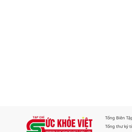
Tổng Biên Tậ
Tổng thư ký t