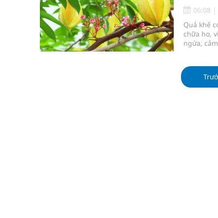
Tác Dụng Chống Kết Tập Tiểu Cầu Và Chống Đông
06:08
Quả khế có
Quan Bằng Chứng Dược Lý Và Cơ Chế Phân Tử
chữa ho, v
ngứa, cảm 
Xây dựng bản đồ mạng lưới cấp cứu ngoại viện t
"Nền kinh tế bạc" có thể trở thành động lực tăn
Trư
Đắk Lắk: Đẩy nhanh tiến độ khám sức khỏe định 