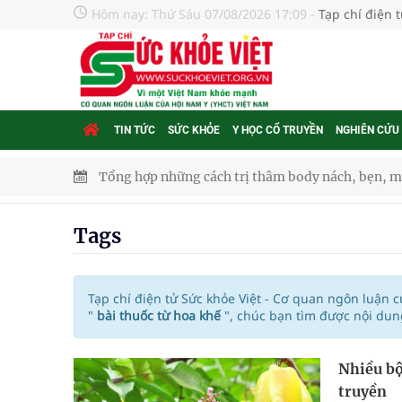
Hôm nay:
Thứ Sáu 07/08/2026 17:09
-
Tạp chí điện 
TIN TỨC
SỨC KHỎE
Y HỌC CỔ TRUYỀN
NGHIÊN CỨU
Tổng hợp những cách trị thâm body nách, bẹn, m
Tỷ lệ tật khúc xạ ở trẻ gia tăng: Khuyến nghị của
Tags
Nhiều lợi thế để nâng chất lượng y tế
Vương Thành Công: Khi việc học bắt đầu từ trải 
Tạp chí điện tử Sức khỏe Việt - Cơ quan ngôn luận 
"
bài thuốc từ hoa khế
", chúc bạn tìm được nội dun
Chấn chỉnh hoạt động kinh doanh dược liệu
Nhiều bộ
Súp lơ xanh mang đến hy vọng mới trong phòng 
truyền