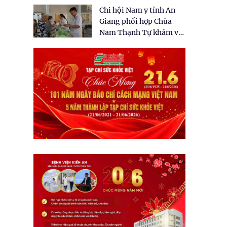
tặng quà cho 150 người
Chi hội Nam y tỉnh An
dân tại xã Tân Tập
Giang phối hợp Chùa
Nam Thạnh Tự khám và
cấp thuốc miễn phí cho
nhân dân