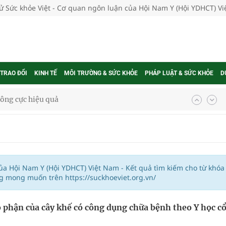
tử Sức khỏe Việt - Cơ quan ngôn luận của Hội Nam Y (Hội YDHCT) V
 TRAO ĐỔI
KINH TẾ
MÔI TRƯỜNG & SỨC KHỎE
PHÁP LUẬT & SỨC KHỎE
D
ông cực hiệu quả
 chuyên gia
nghiệm thực tế
của Hội Nam Y (Hội YDHCT) Việt Nam - Kết quả tìm kiếm cho từ khóa
g mong muốn trên https://suckhoeviet.org.vn/
 phận của cây khế có công dụng chữa bệnh theo Y học c
ngừa ung thư