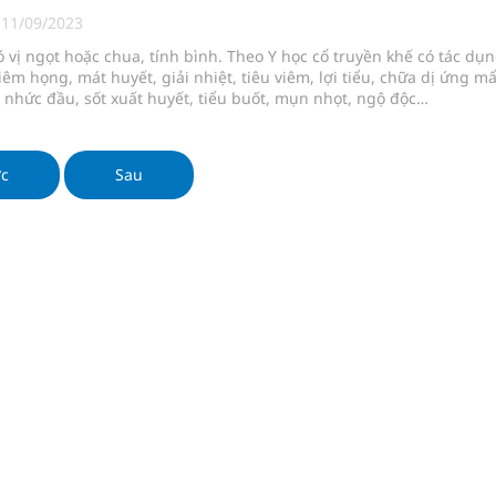
 Máu Của Các Loài Nhân Sâm (Panax Spp.): Tổng
|
11/09/2023
 vị ngọt hoặc chua, tính bình. Theo Y học cổ truyền khế có tác dụ
iêm họng, mát huyết, giải nhiệt, tiêu viêm, lợi tiểu, chữa dị ứng m
nhức đầu, sốt xuất huyết, tiểu buốt, mụn nhọt, ngộ độc…
oàn quốc
g trưởng mới của Việt Nam
ớc
Sau
kỳ, khám sàng lọc cho người dân