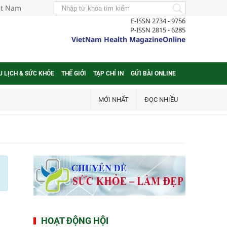
iệt Nam
E-ISSN 2734 - 9756
P-ISSN 2815 - 6285
VietNam Health MagazineOnline
U LỊCH & SỨC KHỎE
THẾ GIỚI
TẠP CHÍ IN
GỬI BÀI ONLINE
MỚI NHẤT
ĐỌC NHIỀU
HOẠT ĐỘNG HỘI