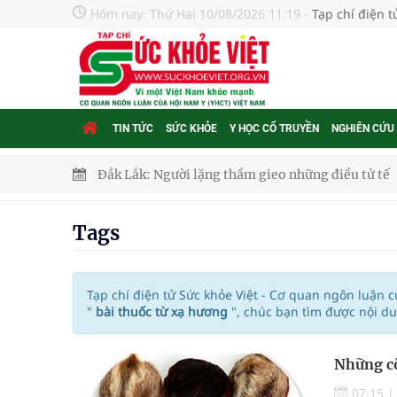
Hôm nay:
Thứ Hai 10/08/2026 11:19
-
Tạp chí điện 
TIN TỨC
SỨC KHỎE
Y HỌC CỔ TRUYỀN
NGHIÊN CỨU
Đắk Lắk: Người lặng thầm gieo những điều tử tế
Quy định chức năng, nhiệm vụ, quyền hạn và cơ cấ
Tags
Kết nối xây dựng hệ sinh thái dược Việt Nam hiện
Sôi nổi Giải Pickleball Mở rộng 2026: Mốc son kỷ
Tạp chí điện tử Sức khỏe Việt - Cơ quan ngôn luận 
"
bài thuốc từ xạ hương
", chúc bạn tìm được nội d
Thị trường dược phẩm đạt 7 tỷ USD, ngành dược h
Những cô
SUN GROUP và mô hình kiến tạo "điểm đến"
07:15