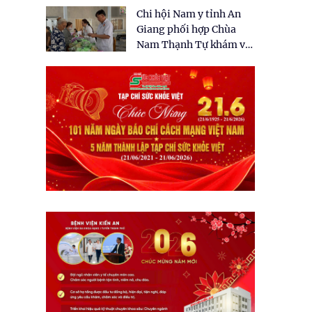
tặng quà cho 150 người
Chi hội Nam y tỉnh An
dân tại xã Tân Tập
Giang phối hợp Chùa
Nam Thạnh Tự khám và
cấp thuốc miễn phí cho
nhân dân