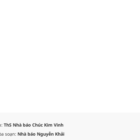
p:
ThS Nhà báo Chúc Kim Vinh
òa soạn:
Nhà báo Nguyễn Khải