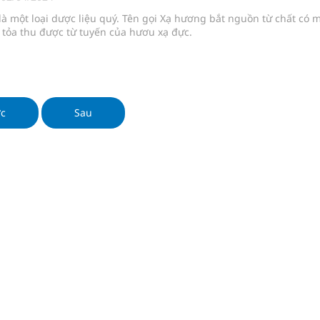
y ra đột qụy
à một loại dược liệu quý. Tên gọi Xạ hương bắt nguồn từ chất có 
tỏa thu được từ tuyến của hươu xạ đực.
ợng y tế
ổi theo cách ít ai ngờ tới
 khoẻ cả gia đình
ớc
Sau