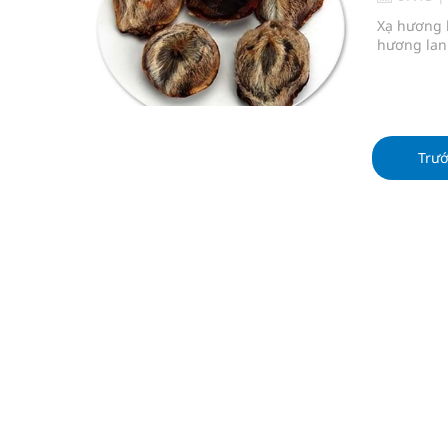
Cảnh báo 3 thời điểm nguy hiểm trong ngày dễ xả
Xạ hương l
hương lan 
Đề xuất cơ chế thu hút nhân lực, nâng cao chất lư
Xem TV hàng giờ mỗi ngày có thể khiến não thay đ
Viêm gan B: Đừng để sự chủ quan trả giá bằng sức
Trư