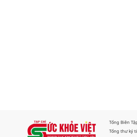
Tổng Biên Tậ
Tổng thư ký t