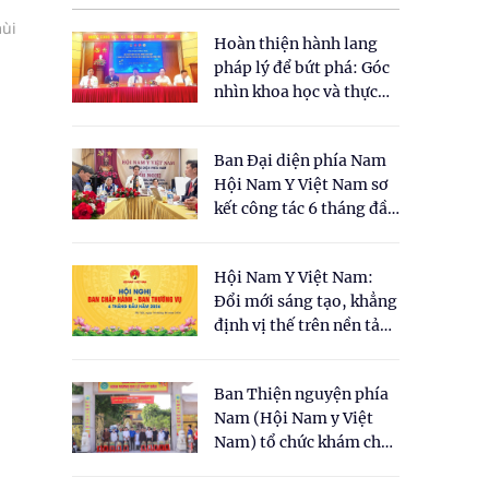
mùi
Hoàn thiện hành lang
pháp lý để bứt phá: Góc
nhìn khoa học và thực
tiễn tại Tọa đàm " Đề
xuất một số nội dung
Ban Đại diện phía Nam
cho Luật Y dược cổ
Hội Nam Y Việt Nam sơ
truyền Việt Nam"
kết công tác 6 tháng đầu
năm 2026
Hội Nam Y Việt Nam:
Đổi mới sáng tạo, khẳng
định vị thế trên nền tảng
y học cổ truyền và khoa
học hiện đại
Ban Thiện nguyện phía
Nam (Hội Nam y Việt
Nam) tổ chức khám chữa
bệnh y học cổ truyền và