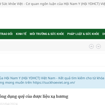
tử Sức khỏe Việt - Cơ quan ngôn luận của Hội Nam Y (Hội YDHCT) V
 TRAO ĐỔI
KINH TẾ
MÔI TRƯỜNG & SỨC KHỎE
PHÁP LUẬT & SỨC KHỎE
D
u tổ chức của Bộ Y tế
 đại
 niệm 5 năm Tạp chí Sức Khỏe Việt
của Hội Nam Y (Hội YDHCT) Việt Nam - Kết quả tìm kiếm cho từ khóa
ung mong muốn trên https://suckhoeviet.org.vn/
ướng tới nâng cao năng lực tự chủ
ng dụng quý của dược liệu xạ hương
|
02/04/2024