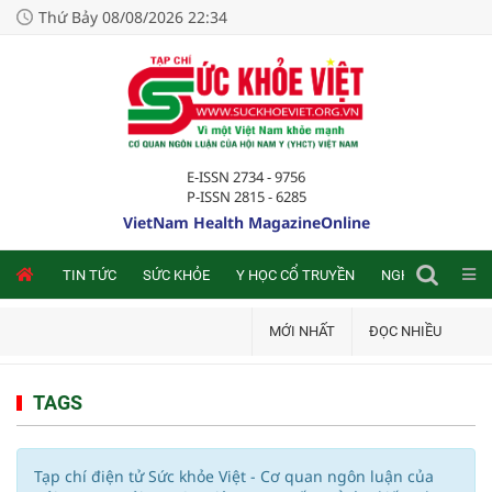
Thứ Bảy 08/08/2026 22:34
E-ISSN 2734 - 9756
P-ISSN 2815 - 6285
VietNam Health MagazineOnline
NLINE
TIN TỨC
SỨC KHỎE
Y HỌC CỔ TRUYỀN
NGHIÊN CỨU TRA
MỚI NHẤT
ĐỌC NHIỀU
TAGS
Tạp chí điện tử Sức khỏe Việt - Cơ quan ngôn luận của