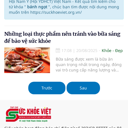
Hội Nam Y (Hội YDHCT) Việt Nam - Kết quả tìm kiếm cho
từ khóa "
bánh ngọt
", chúc bạn tìm được nội dung mong
muốn trên https://suckhoeviet.org.vn/
Những loại thực phẩm nên tránh vào bữa sáng
để bảo vệ sức khỏe
17:08
|
20/08/2025
Khỏe - Đẹp
Bữa sáng được xem là bữa ăn
quan trọng nhất trong ngày, đóng
vai trò cung cấp năng lượng và
khởi động cơ thể sau một đêm dài.
Tuy nhiên, không phải ai cũng biết
cách chọn lựa thực phẩm phù hợp
Trước
Sau
để bắt đầu ngày mới một cách
lành mạnh. Một số món ăn quen
thuộc nhưng lại tiềm ẩn nguy cơ
gây hại cho sức khỏe nếu sử dụng
vào thời điểm này.