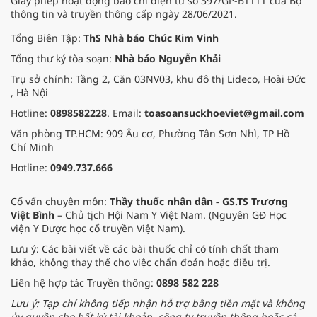
Giấy phép hoạt động báo chí điện tử số 397/GP-BTTTT của Bộ
thông tin và truyền thông cấp ngày 28/06/2021.
Tổng Biên Tập:
ThS Nhà báo Chúc Kim Vinh
Tổng thư ký tòa soạn:
Nhà báo Nguyễn Khải
Trụ sở chính: Tầng 2, Căn 03NV03, khu đô thị Lideco, Hoài Đức
, Hà Nội
Hotline:
0898582228
. Email:
toasoansuckhoeviet@gmail.com
Văn phòng TP.HCM: 909 Âu cơ, Phường Tân Sơn Nhì, TP Hồ
Chí Minh
Hotline:
0949.737.666
Cố vấn chuyên môn:
Thầy thuốc nhân dân - GS.TS Trương
Việt Bình
– Chủ tịch Hội Nam Y Việt Nam. (Nguyên GĐ Học
viện Y Dược học cổ truyền Việt Nam).
Lưu ý: Các bài viết về các bài thuốc chỉ có tính chất tham
khảo, không thay thế cho việc chẩn đoán hoặc điều trị.
Liên hệ hợp tác Truyền thông:
0898 582 228
Lưu ý: Tạp chí không tiếp nhận hỗ trợ bằng tiền mặt và không
ủy quyền cho bất kỳ tài khoản, công ty truyền thông hoặc cá