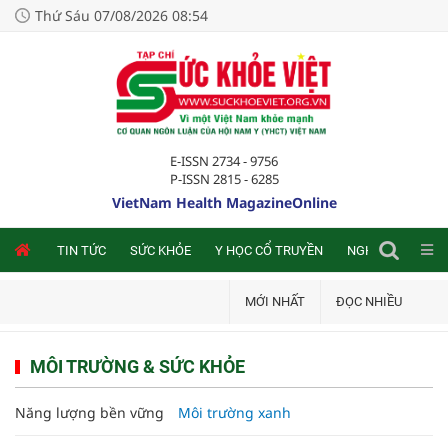
Thứ Sáu 07/08/2026 08:54
E-ISSN 2734 - 9756
P-ISSN 2815 - 6285
VietNam Health MagazineOnline
NLINE
TIN TỨC
SỨC KHỎE
Y HỌC CỔ TRUYỀN
NGHIÊN CỨU TRA
MỚI NHẤT
ĐỌC NHIỀU
MÔI TRƯỜNG & SỨC KHỎE
Năng lượng bền vững
Môi trường xanh