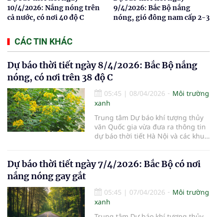
10/4/2026: Nắng nóng trên
9/4/2026: Bắc Bộ nắng
cả nước, có nơi 40 độ C
nóng, gió đông nam cấp 2-3
CÁC TIN KHÁC
Dự báo thời tiết ngày 8/4/2026: Bắc Bộ nắng
nóng, có nơi trên 38 độ C
05:45
|
08/04/2026
Môi trường
xanh
Trung tâm Dự báo khí tượng thủy
văn Quốc gia vừa đưa ra thông tin
dự báo thời tiết Hà Nội và các khu
vực khác trên cả nước ngày
8/4/2026.
Dự báo thời tiết ngày 7/4/2026: Bắc Bộ có nơi
nắng nóng gay gắt
05:45
|
07/04/2026
Môi trường
xanh
Trung tâm Dự báo khí tượng thủy