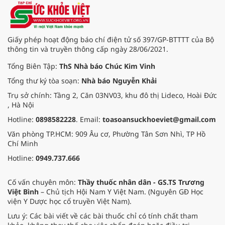
Giấy phép hoạt động báo chí điện tử số 397/GP-BTTTT của Bộ
thông tin và truyền thông cấp ngày 28/06/2021.
Tổng Biên Tập:
ThS Nhà báo Chúc Kim Vinh
Tổng thư ký tòa soạn:
Nhà báo Nguyễn Khải
Trụ sở chính: Tầng 2, Căn 03NV03, khu đô thị Lideco, Hoài Đức
, Hà Nội
Hotline:
0898582228
. Email:
toasoansuckhoeviet@gmail.com
Văn phòng TP.HCM: 909 Âu cơ, Phường Tân Sơn Nhì, TP Hồ
Chí Minh
Hotline:
0949.737.666
Cố vấn chuyên môn:
Thầy thuốc nhân dân - GS.TS Trương
Việt Bình
– Chủ tịch Hội Nam Y Việt Nam. (Nguyên GĐ Học
viện Y Dược học cổ truyền Việt Nam).
Lưu ý: Các bài viết về các bài thuốc chỉ có tính chất tham