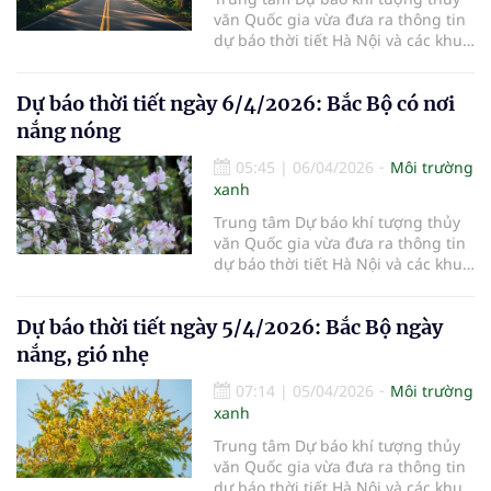
văn Quốc gia vừa đưa ra thông tin
dự báo thời tiết Hà Nội và các khu
vực khác trên cả nước ngày
7/4/2026.
Dự báo thời tiết ngày 6/4/2026: Bắc Bộ có nơi
nắng nóng
05:45
|
06/04/2026
Môi trường
xanh
Trung tâm Dự báo khí tượng thủy
văn Quốc gia vừa đưa ra thông tin
dự báo thời tiết Hà Nội và các khu
vực khác trên cả nước ngày
6/4/2026.
Dự báo thời tiết ngày 5/4/2026: Bắc Bộ ngày
nắng, gió nhẹ
07:14
|
05/04/2026
Môi trường
xanh
Trung tâm Dự báo khí tượng thủy
văn Quốc gia vừa đưa ra thông tin
dự báo thời tiết Hà Nội và các khu