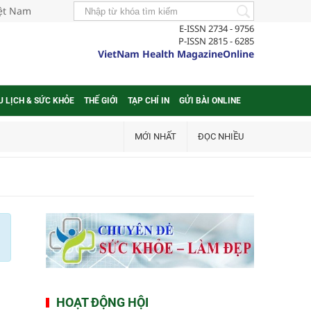
iệt Nam
E-ISSN 2734 - 9756
P-ISSN 2815 - 6285
VietNam Health MagazineOnline
U LỊCH & SỨC KHỎE
THẾ GIỚI
TẠP CHÍ IN
GỬI BÀI ONLINE
MỚI NHẤT
ĐỌC NHIỀU
HOẠT ĐỘNG HỘI