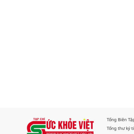
Tổng Biên Tậ
Tổng thư ký t