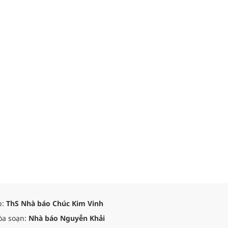
p:
ThS Nhà báo Chúc Kim Vinh
òa soạn:
Nhà báo Nguyễn Khải