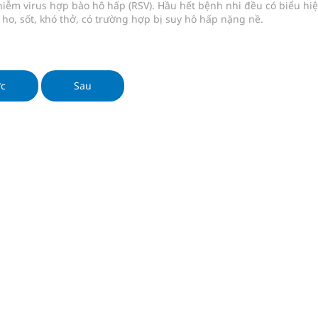
iễm virus hợp bào hô hấp (RSV). Hầu hết bệnh nhi đều có biểu hi
 ho, sốt, khó thở, có trường hợp bị suy hô hấp nặng nề.
ớc
Sau