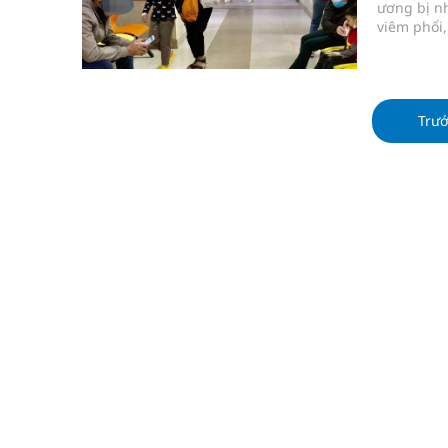
ương bị nh
viêm phổi,
Trư