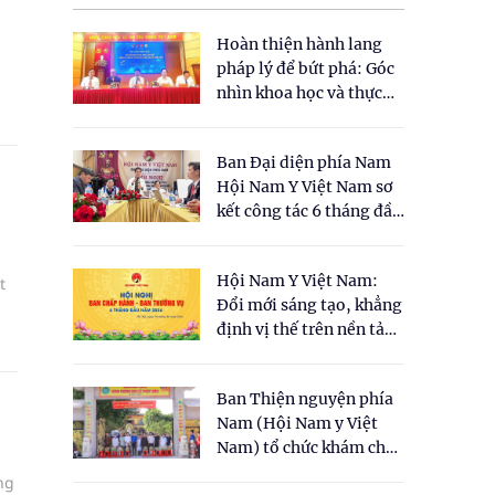
Hoàn thiện hành lang
pháp lý để bứt phá: Góc
nhìn khoa học và thực
tiễn tại Tọa đàm " Đề
xuất một số nội dung
Ban Đại diện phía Nam
cho Luật Y dược cổ
Hội Nam Y Việt Nam sơ
truyền Việt Nam"
kết công tác 6 tháng đầu
năm 2026
Hội Nam Y Việt Nam:
t
Đổi mới sáng tạo, khẳng
định vị thế trên nền tảng
y học cổ truyền và khoa
học hiện đại
Ban Thiện nguyện phía
Nam (Hội Nam y Việt
Nam) tổ chức khám chữa
bệnh y học cổ truyền và
ng