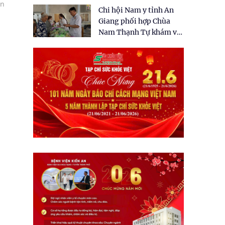
tặng quà cho 150 người
ện
Chi hội Nam y tỉnh An
dân tại xã Tân Tập
Giang phối hợp Chùa
Nam Thạnh Tự khám và
cấp thuốc miễn phí cho
nhân dân