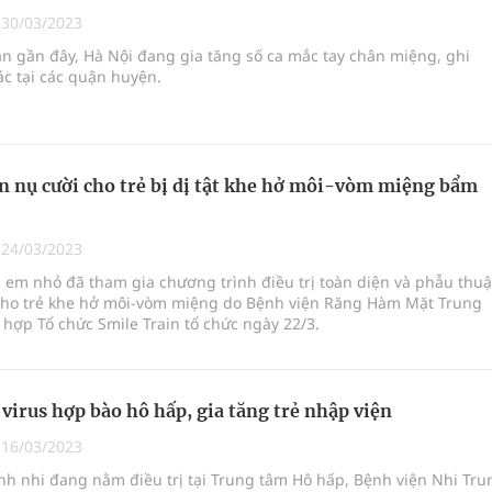
phương hai cấp trong quản lý hoạt động nha khoa,
|
30/03/2023
n gần đây, Hà Nội đang gia tăng số ca mắc tay chân miệng, ghi
ác tại các quận huyện.
uồn lực cho môi trường và cộng đồng
ệnh bảo hiểm y tế nếu không đăng ký khám theo yêu
 nụ cười cho trẻ bị dị tật khe hở môi-vòm miệng bẩm
|
24/03/2023
ầm
em nhỏ đã tham gia chương trình điều trị toàn diện và phẫu thuậ
cho trẻ khe hở môi-vòm miệng do Bệnh viện Răng Hàm Mặt Trung
nghiệm thực tế
hợp Tổ chức Smile Train tổ chức ngày 22/3.
virus hợp bào hô hấp, gia tăng trẻ nhập viện
|
16/03/2023
h nhi đang nằm điều trị tại Trung tâm Hô hấp, Bệnh viện Nhi Tru