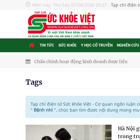
Hôm nay:
Thứ Sáu 07/08/2026 09:37
-
Tạp chí điện 
TIN TỨC
SỨC KHỎE
Y HỌC CỔ TRUYỀN
NGHIÊN CỨU
Chấn chỉnh hoạt động kinh doanh dược liệu
Súp lơ xanh mang đến hy vọng mới trong phòng 
Tags
Tác Dụng Chống Kết Tập Tiểu Cầu Và Chống Đông
Quan Bằng Chứng Dược Lý Và Cơ Chế Phân Tử
Tạp chí điện tử Sức khỏe Việt - Cơ quan ngôn luận 
"
Bệnh nhi
", chúc bạn tìm được nội dung mong muốn
Xây dựng bản đồ mạng lưới cấp cứu ngoại viện t
Hà Nội g
"Nền kinh tế bạc" có thể trở thành động lực tăn
trong tr