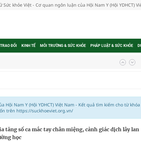
tử Sức khỏe Việt - Cơ quan ngôn luận của Hội Nam Y (Hội YDHCT) V
 TRAO ĐỔI
KINH TẾ
MÔI TRƯỜNG & SỨC KHỎE
PHÁP LUẬT & SỨC KHỎE
D
ngừa ung thư
 Máu Của Các Loài Nhân Sâm (Panax Spp.): Tổng
của Hội Nam Y (Hội YDHCT) Việt Nam - Kết quả tìm kiếm cho từ khóa
 trên https://suckhoeviet.org.vn/
oàn quốc
ia tăng số ca mắc tay chân miệng, cảnh giác dịch lây lan
g trưởng mới của Việt Nam
ường học