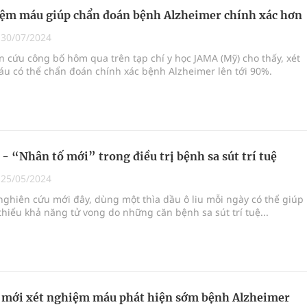
ệm máu giúp chẩn đoán bệnh Alzheimer chính xác hơn
|
30/07/2024
 cứu công bố hôm qua trên tạp chí y học JAMA (Mỹ) cho thấy, xét
u có thể chẩn đoán chính xác bệnh Alzheimer lên tới 90%.
u - “Nhân tố mới” trong điều trị bệnh sa sút trí tuệ
|
25/05/2024
ghiên cứu mới đây, dùng một thìa dầu ô liu mỗi ngày có thể giúp
hiểu khả năng tử vong do những căn bệnh sa sút trí tuệ...
 mới xét nghiệm máu phát hiện sớm bệnh Alzheimer