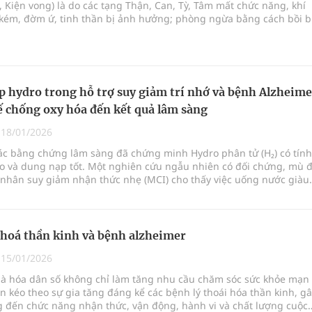
 Kiện vong) là do các tạng Thận, Can, Tỳ, Tâm mất chức năng, khí
 kém, đờm ứ, tinh thần bị ảnh hưởng; phòng ngừa bằng cách bồi b
 uống lành mạnh, tập thể dục, giữ tinh thần lạc quan, còn điều trị
vào các bài thuốc, món ăn có tác dụng bổ thận, hoạt huyết, an thầ
c dê, long nhãn, kỷ tử, thục địa... kết hợp châm cứu, xoa bóp để c
u chứng, làm chậm tiến triển bệnh.
p hydro trong hỗ trợ suy giảm trí nhớ và bệnh Alzheime
ế chống oxy hóa đến kết quả lâm sàng
|
18/01/2026
Các bằng chứng lâm sàng đã chứng minh Hydro phân tử (H₂) có tính
o và dung nạp tốt. Một nghiên cứu ngẫu nhiên có đối chứng, mù đ
 nhân suy giảm nhận thức nhẹ (MCI) cho thấy việc uống nước giàu
g 1 năm giúp giảm đáng kể chỉ số stress oxy hóa và ngăn chặn sự
trí nhớ. Đặc biệt, ở nhóm bệnh nhân mang gen APOE4 (có nguy cơ
nh Alzheimer), nghiên cứu ghi nhận cải thiện có ý nghĩa thống kê
 nhận thức (p = 0,037 cho tổng điểm ADAS-cog).
 hoá thần kinh và bệnh alzheimer
|
15/01/2026
Già hóa dân số không chỉ làm tăng nhu cầu chăm sóc sức khỏe mạn
n kéo theo sự gia tăng đáng kể các bệnh lý thoái hóa thần kinh, g
 đến chức năng nhận thức, vận động, hành vi và chất lượng cuộc