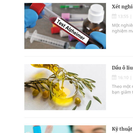
Xét nghi
13:55
Một nghiên
nghiệm má
Dầu ô li
16:10
Theo một n
bạn giảm t
Kỹ thuật