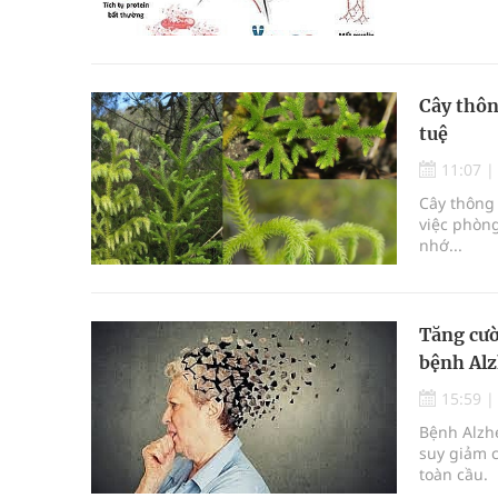
sống của n
Cây thông
tuệ
11:07
Cây thông 
việc phòng
nhớ...
Tăng cườ
bệnh Al
15:59
Bệnh Alzh
suy giảm 
toàn cầu.