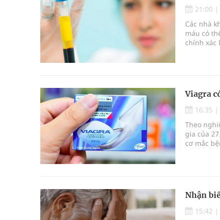
21:00
Các nhà kh
máu có th
chính xác 
Viagra c
16:35
Theo nghiê
gia của 27
cơ mắc bệ
Nhận biế
15:42