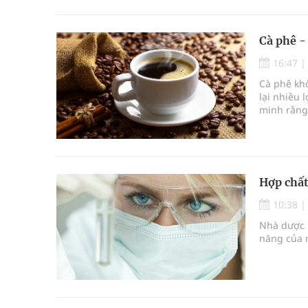
Cà phê -
16:47
Cà phê kh
lại nhiều 
minh rằng
bệnh chuyể
học, đặc b
hành" tuyệ
Hợp chất
10:38
Nhà dược l
năng của m