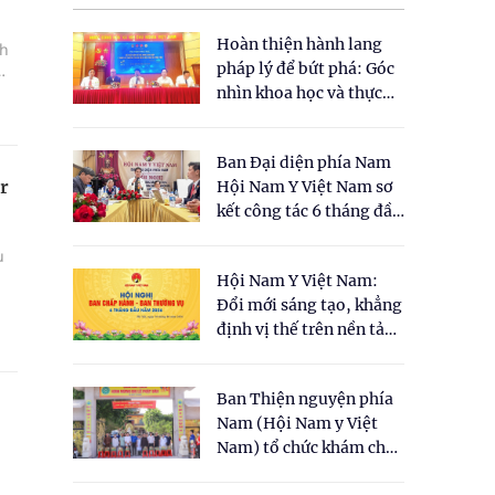
Hoàn thiện hành lang
nh
pháp lý để bứt phá: Góc
nhìn khoa học và thực
tiễn tại Tọa đàm " Đề
xuất một số nội dung
Ban Đại diện phía Nam
cho Luật Y dược cổ
r
Hội Nam Y Việt Nam sơ
truyền Việt Nam"
kết công tác 6 tháng đầu
năm 2026
u
Hội Nam Y Việt Nam:
Đổi mới sáng tạo, khẳng
định vị thế trên nền tảng
y học cổ truyền và khoa
học hiện đại
Ban Thiện nguyện phía
Nam (Hội Nam y Việt
Nam) tổ chức khám chữa
bệnh y học cổ truyền và
n