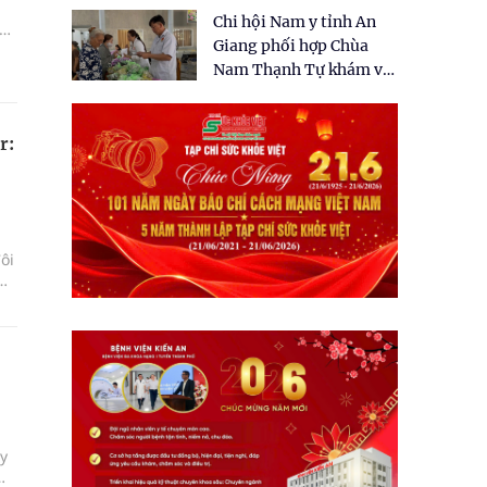
tặng quà cho 150 người
Chi hội Nam y tỉnh An
dân tại xã Tân Tập
ổ
Giang phối hợp Chùa
Nam Thạnh Tự khám và
n
ải
cấp thuốc miễn phí cho
nhân dân
r:
ôi
ây