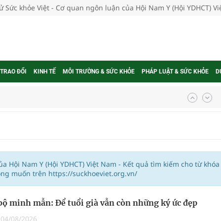
tử Sức khỏe Việt - Cơ quan ngôn luận của Hội Nam Y (Hội YDHCT) V
 TRAO ĐỔI
KINH TẾ
MÔI TRƯỜNG & SỨC KHỎE
PHÁP LUẬT & SỨC KHỎE
D
ngừa ung thư
 Máu Của Các Loài Nhân Sâm (Panax Spp.): Tổng
của Hội Nam Y (Hội YDHCT) Việt Nam - Kết quả tìm kiếm cho từ khóa
ng muốn trên https://suckhoeviet.org.vn/
oàn quốc
g trưởng mới của Việt Nam
bộ minh mẫn: Để tuổi già vẫn còn những ký ức đẹp
|
04/08/2026
phương hai cấp trong quản lý hoạt động nha khoa,