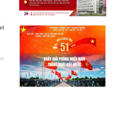
rí
rí