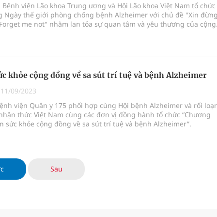
 Bệnh viện Lão khoa Trung ương và Hội Lão khoa Việt Nam tổ chức
 Ngày thế giới phòng chống bệnh Alzheimer với chủ đề "Xin đừn
 Forget me not" nhằm lan tỏa sự quan tâm và yêu thương của cộng
 cho người mắc bệnh căn bệnh này.
ức khỏe cộng đồng về sa sút trí tuệ và bệnh Alzheimer
|
11/09/2023
ệnh viện Quân y 175 phối hợp cùng Hội bệnh Alzheimer và rối loạ
 nhận thức Việt Nam cùng các đơn vị đồng hành tổ chức “Chương
ấn sức khỏe cộng đồng về sa sút trí tuệ và bệnh Alzheimer”.
ớc
Sau