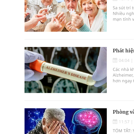
Sa sút trí
bảo vệ sức khỏe Nhân dân
Nhiều nghi
mạn tính v
suy giảm 
Không chỉ cắt tóc, Đông Tây Barbershop dành ng
Bệnh viện không được thu thêm tiền của người b
Phát hiệ
cầu
04:04
Ung thư thận: Nguy hiểm vì tiến triển quá âm th
Các nhà k
Alzheimer,
Vương Thành Công: Khi việc học bắt đầu từ trải 
hơn ngay t
Phòng và
11:57
TÓM TẮT: Y