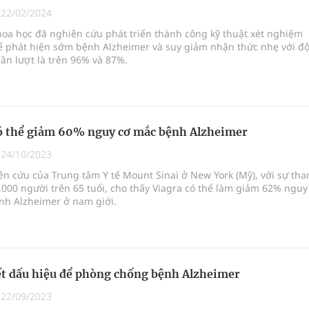
|
22/02/2024
oa học đã nghiên cứu phát triển thành công kỹ thuật xét nghiệm
ể phát hiện sớm bệnh Alzheimer và suy giảm nhận thức nhẹ với đ
lần lượt là trên 96% và 87%.
ó thể giảm 60% nguy cơ mắc bệnh Alzheimer
|
24/10/2023
n cứu của Trung tâm Y tế Mount Sinai ở New York (Mỹ), với sự th
.000 người trên 65 tuổi, cho thấy Viagra có thể làm giảm 62% nguy
nh Alzheimer ở nam giới.
t dấu hiệu để phòng chống bệnh Alzheimer
|
22/09/2023