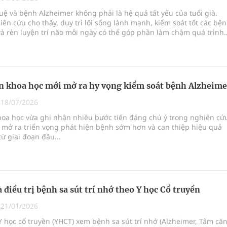
 tuệ và bệnh Alzheimer không phải là hệ quả tất yếu của tuổi già.
ên cứu cho thấy, duy trì lối sống lành mạnh, kiểm soát tốt các bệ
à rèn luyện trí não mỗi ngày có thể góp phần làm chậm quá trình
nhận thức, giúp ng
uồn lực cho môi trường và cộng đồng
ệnh bảo hiểm y tế nếu không đăng ký khám theo yêu
n khoa học mới mở ra hy vọng kiểm soát bệnh Alzheime
|
18/07/2026
ầm
hoa học vừa ghi nhận nhiều bước tiến đáng chú ý trong nghiên cứ
 mở ra triển vọng phát hiện bệnh sớm hơn và can thiệp hiệu quả
nghiệm thực tế
ừ giai đoạn đầu...
 điều trị bệnh sa sút trí nhớ theo Y học Cổ truyền
|
21/01/2026
 học cổ truyền (YHCT) xem bệnh sa sút trí nhớ (Alzheimer, Tâm că