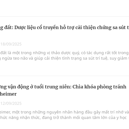
gười cao tuổi.
 đất: Dược liệu cổ truyền hỗ trợ cải thiện chứng sa sút t
|
18/09/2025
đất là một trong những vị thảo dược quý, có tác dụng rất tốt trong
 ngừa teo não và giúp cải thiện tình trạng sa sút trí tuệ, suy giảm t
ng vận động ở tuổi trung niên: Chìa khóa phòng tránh
zheimer
|
12/09/2025
eimer, một trong những nguyên nhân hàng đầu gây mất trí nhớ và
chức năng nhận thức, đang trở thành mối quan tâm lớn của y học