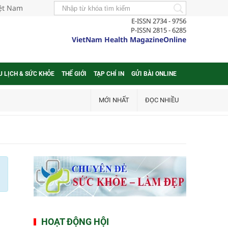
iệt Nam
E-ISSN 2734 - 9756
P-ISSN 2815 - 6285
VietNam Health MagazineOnline
U LỊCH & SỨC KHỎE
THẾ GIỚI
TẠP CHÍ IN
GỬI BÀI ONLINE
MỚI NHẤT
ĐỌC NHIỀU
HOẠT ĐỘNG HỘI