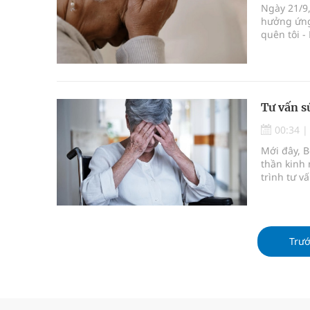
Ngày 21/9,
hưởng ứng
quên tôi -
đồng dành
Tư vấn s
00:34
Mới đây, B
thần kinh
trình tư v
Trư