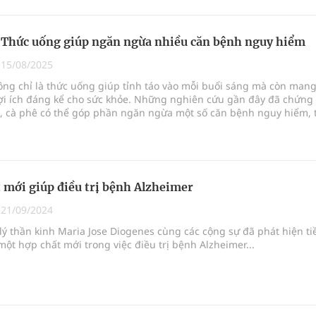
 Thức uống giúp ngăn ngừa nhiều căn bệnh nguy hiểm
|
15/08/2025
ông chỉ là thức uống giúp tỉnh táo vào mỗi buổi sáng mà còn man
lợi ích đáng kể cho sức khỏe. Những nghiên cứu gần đây đã chứng
, cà phê có thể góp phần ngăn ngừa một số căn bệnh nguy hiểm, 
n hóa đến thoái hóa thần kinh. Với sự giàu có về các hợp chất si
iệt là chất chống ô xy hóa, cà phê thực sự là một "người bạn đồng
t vời cho sức khỏe.
 mới giúp điều trị bệnh Alzheimer
|
21/09/2024
ý thần kinh Maria Jose Diogenes cùng các cộng sự đã phát hiện t
ột hợp chất mới trong việc điều trị bệnh Alzheimer...