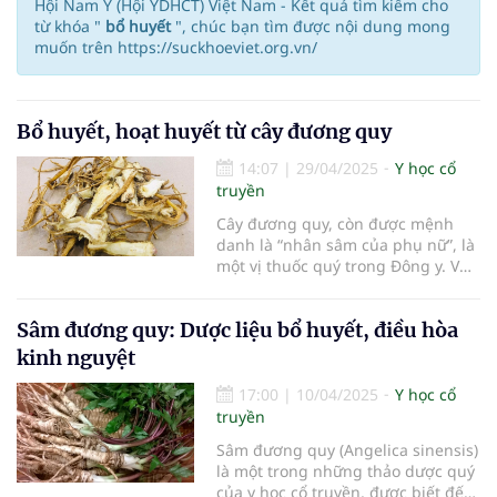
Hội Nam Y (Hội YDHCT) Việt Nam - Kết quả tìm kiếm cho
từ khóa "
bổ huyết
", chúc bạn tìm được nội dung mong
muốn trên https://suckhoeviet.org.vn/
Bổ huyết, hoạt huyết từ cây đương quy
14:07
|
29/04/2025
Y học cổ
truyền
Cây đương quy, còn được mệnh
danh là “nhân sâm của phụ nữ”, là
một vị thuốc quý trong Đông y. Với
tên khoa học Angelica sinensis,
đương quy thuộc họ Hoa tán
Sâm đương quy: Dược liệu bổ huyết, điều hòa
(Apiaceae), có nguồn gốc từ các
vùng núi cao mát mẻ ở Trung
kinh nguyệt
Quốc, Nhật Bản, Hàn Quốc và đã
được tr
17:00
|
10/04/2025
Y học cổ
truyền
Sâm đương quy (Angelica sinensis)
là một trong những thảo dược quý
của y học cổ truyền, được biết đến