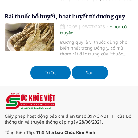
với khả năng bổ huyết, điều hòa
kinh nguyệt và hỗ trợ sức khỏe phụ
Bài thuốc bổ huyết, hoạt huyết từ đương quy
nữ. Với thành phần giàu dưỡng
chất, sâm đương quy không chỉ
20:08
|
08/07/2023
Y học cổ
giúp cải thiện sức khỏe mà còn là
truyền
giải pháp tự nhiên cho các vấn đề
liên quan đến huyết và kinh
Đương quy là vị thuốc dùng phổ
nguyệt. Bài viết này sẽ cung cấp
biến nhất trong Đông y, có mùi
thông tin chi tiết về công dụng,
thơm rất đặc trưng của “thuốc
cách dùng và những lưu ý khi sử
bắc”, là loại thuốc vừa có thể bổ
dụng sâm đương quy.
huyết lại vừa có thể hoạt huyết, chỉ
huyết (cầm máu).
Trước
Sau
Giấy phép hoạt động báo chí điện tử số 397/GP-BTTTT của Bộ
thông tin và truyền thông cấp ngày 28/06/2021.
Tổng Biên Tập:
ThS Nhà báo Chúc Kim Vinh