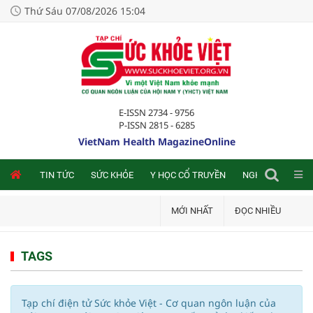
Thứ Sáu 07/08/2026 15:04
E-ISSN 2734 - 9756
P-ISSN 2815 - 6285
VietNam Health MagazineOnline
NLINE
TIN TỨC
SỨC KHỎE
Y HỌC CỔ TRUYỀN
NGHIÊN CỨU TRA
MỚI NHẤT
ĐỌC NHIỀU
TAGS
Tạp chí điện tử Sức khỏe Việt - Cơ quan ngôn luận của