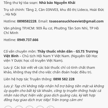
Tổng thư ký tòa soạn:
Nhà báo Nguyễn Khải
Trụ sở chính: Tầng 2, Căn 03NV03, khu đô thị Lideco, Hoài Đức
, Hà Nội
Hotline:
0898582228
. Email:
toasoansuckhoeviet@gmail.com
Văn phòng TP.HCM: 909 Âu cơ, Phường Tân Sơn Nhì, TP Hồ
Chí Minh
Hotline:
0949.737.666
Cố vấn chuyên môn:
Thầy thuốc nhân dân - GS.TS Trương
Việt Bình
– Chủ tịch Hội Nam Y Việt Nam. (Nguyên GĐ Học
viện Y Dược học cổ truyền Việt Nam).
Lưu ý: Các bài viết về các bài thuốc chỉ có tính chất tham
khảo, không thay thế cho việc chẩn đoán hoặc điều trị.
Liên hệ hợp tác Truyền thông:
0898 582 228
Lưu ý: Tạp chí không tiếp nhận hỗ trợ bằng tiền mặt và không
ủy quyền cho bất kỳ tài khoản, công ty truyền thông hoặc cá
nhân nào thực hiện việc giao dịch quảng cáo, ký kết hợp
đồng hay giao dịch trực tiếp! Trân trọng cảm ơn!