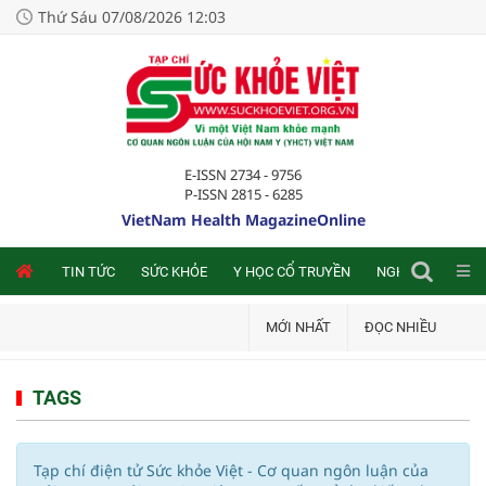
Thứ Sáu 07/08/2026 12:03
E-ISSN 2734 - 9756
P-ISSN 2815 - 6285
VietNam Health MagazineOnline
NLINE
TIN TỨC
SỨC KHỎE
Y HỌC CỔ TRUYỀN
NGHIÊN CỨU TRA
MỚI NHẤT
ĐỌC NHIỀU
TAGS
Tạp chí điện tử Sức khỏe Việt - Cơ quan ngôn luận của