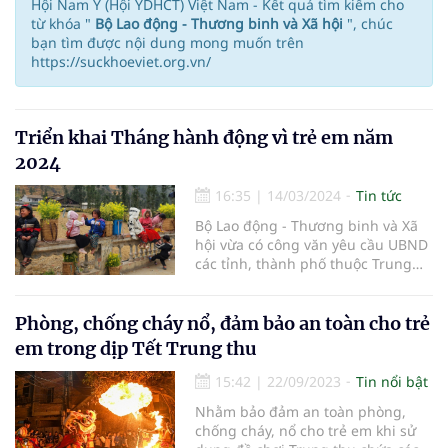
Hội Nam Y (Hội YDHCT) Việt Nam - Kết quả tìm kiếm cho
từ khóa "
Bộ Lao động - Thương binh và Xã hội
", chúc
bạn tìm được nội dung mong muốn trên
https://suckhoeviet.org.vn/
Triển khai Tháng hành động vì trẻ em năm
2024
16:35
|
14/03/2024
Tin tức
Bộ Lao động - Thương binh và Xã
hội vừa có công văn yêu cầu UBND
các tỉnh, thành phố thuộc Trung
ương hướng dẫn triển khai Tháng
hành động vì trẻ em năm 2024.
Phòng, chống cháy nổ, đảm bảo an toàn cho trẻ
em trong dịp Tết Trung thu
15:42
|
22/09/2023
Tin nổi bật
Nhằm bảo đảm an toàn phòng,
chống cháy, nổ cho trẻ em khi sử