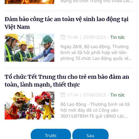
dụng đồ chơi Trung thu chứa các
nguyên, vật liệu có nguy cơ cháy
nổ cao, mới đây, Cục Trẻ em, Bộ
Lao động, Thương binh và Xã hội
Đảm bảo công tác an toàn vệ sinh lao động tại
đã ban hành công văn số 645/TE-
Việt Nam
CSTE.
15:48
|
29/08/2023
Tin tức
Ngày 28/8, Bộ Lao động, Thương
binh và Xã hội phối hợp với Văn
phòng Tổ chức Lao động quốc tế
tại Việt Nam (ILO) tổ chức tọa đàm
"Nhìn lại 10 năm phát triển công
tác an toàn vệ sinh lao động tại
Tổ chức Tết Trung thu cho trẻ em bảo đảm an
Việt Nam".
toàn, lành mạnh, thiết thực
17:14
|
07/08/2023
Tin tức
Bộ Lao động - Thương binh và Xã
hội mới đây đã có Công văn
3001/LĐTBXH-TE gửi UBND các
tỉnh, thành phố trực thuộc Trung
ương về việc tổ chức Tết Trung thu
năm 2023.
Trước
Sau