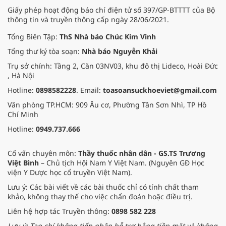
Giấy phép hoạt động báo chí điện tử số 397/GP-BTTTT của Bộ
thông tin và truyền thông cấp ngày 28/06/2021.
Tổng Biên Tập:
ThS Nhà báo Chúc Kim Vinh
Tổng thư ký tòa soạn:
Nhà báo Nguyễn Khải
Trụ sở chính: Tầng 2, Căn 03NV03, khu đô thị Lideco, Hoài Đức
, Hà Nội
Hotline:
0898582228
. Email:
toasoansuckhoeviet@gmail.com
Văn phòng TP.HCM: 909 Âu cơ, Phường Tân Sơn Nhì, TP Hồ
Chí Minh
Hotline:
0949.737.666
Cố vấn chuyên môn:
Thầy thuốc nhân dân - GS.TS Trương
Việt Bình
– Chủ tịch Hội Nam Y Việt Nam. (Nguyên GĐ Học
viện Y Dược học cổ truyền Việt Nam).
Lưu ý: Các bài viết về các bài thuốc chỉ có tính chất tham
khảo, không thay thế cho việc chẩn đoán hoặc điều trị.
Liên hệ hợp tác Truyền thông:
0898 582 228
Lưu ý: Tạp chí không tiếp nhận hỗ trợ bằng tiền mặt và không