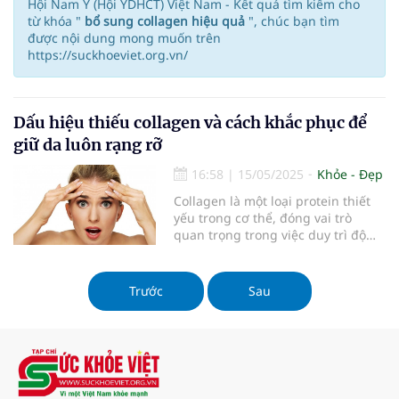
Hội Nam Y (Hội YDHCT) Việt Nam - Kết quả tìm kiếm cho
từ khóa "
bổ sung collagen hiệu quả
", chúc bạn tìm
được nội dung mong muốn trên
https://suckhoeviet.org.vn/
Dấu hiệu thiếu collagen và cách khắc phục để
giữ da luôn rạng rỡ
16:58
|
15/05/2025
Khỏe - Đẹp
Collagen là một loại protein thiết
yếu trong cơ thể, đóng vai trò
quan trọng trong việc duy trì độ
đàn hồi và sức khỏe của da, tóc,
móng và khớp. Khi tuổi tác tăng
lên, lượng collagen tự nhiên trong
Trước
Sau
cơ thể giảm dần, dẫn đến nhiều
vấn đề về da. Trong bài viết này,
chúng ta sẽ cùng tìm hiểu về dấu
hiệu thiếu collagen và cách khắc
phục để giữ cho làn da luôn rạng
rỡ.