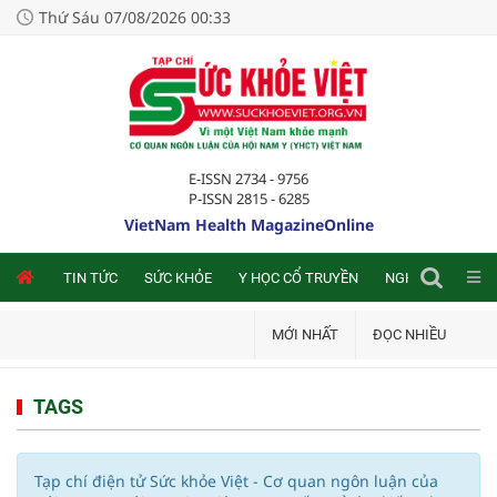
Thứ Sáu 07/08/2026 00:33
E-ISSN 2734 - 9756
P-ISSN 2815 - 6285
VietNam Health MagazineOnline
NLINE
TIN TỨC
SỨC KHỎE
Y HỌC CỔ TRUYỀN
NGHIÊN CỨU TRA
MỚI NHẤT
ĐỌC NHIỀU
TAGS
Tạp chí điện tử Sức khỏe Việt - Cơ quan ngôn luận của