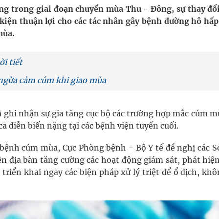
đang trong giai đoạn chuyển mùa Thu - Đông, sự thay đổ
 kiện thuận lợi cho các tác nhân gây bệnh đường hô hấp
ngừa ung thư
mùa.
ợng thuốc
i tiết
g ngừa cảm cúm khi giao mùa
ã ghi nhận sự gia tăng cục bộ các trường hợp mắc cúm mù
a diễn biến nặng tại các bệnh viện tuyến cuối.
bệnh cúm mùa, Cục Phòng bệnh - Bộ Y tế đề nghị các Sở
rên địa bàn tăng cường các hoạt động giám sát, phát hi
triển khai ngay các biện pháp xử lý triệt để ổ dịch, kh