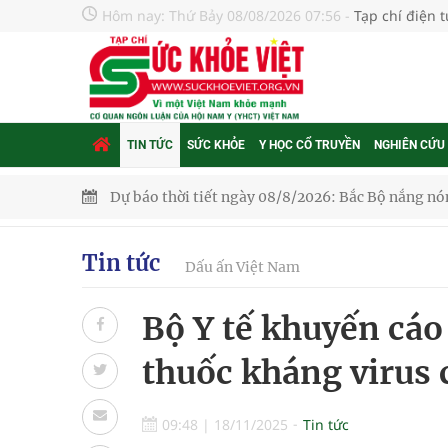
Hôm nay:
Thứ Bảy 08/08/2026 07:56
-
Tạp chí điện 
TIN TỨC
SỨC KHỎE
Y HỌC CỔ TRUYỀN
NGHIÊN CỨU
Dự báo thời tiết ngày 08/8/2026: Bắc Bộ nắng nón
Đắk Lắk: Đẩy nhanh tiến độ khám sức khỏe định 
Tin tức
Dấu ấn Việt Nam
Tổng hợp những cách trị thâm body nách, bẹn, m
Bộ Y tế khuyến cá
Tỷ lệ tật khúc xạ ở trẻ gia tăng: Khuyến nghị của
thuốc kháng virus 
Nhiều lợi thế để nâng chất lượng y tế
Vương Thành Công: Khi việc học bắt đầu từ trải 
09:48
|
18/11/2025
Tin tức