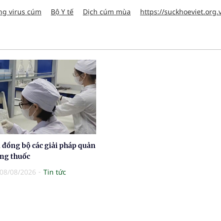
ng virus cúm
Bộ Y tế
Dịch cúm mùa
https://suckhoeviet.org.
 đồng bộ các giải pháp quản
ợng thuốc
08/08/2026
Tin tức