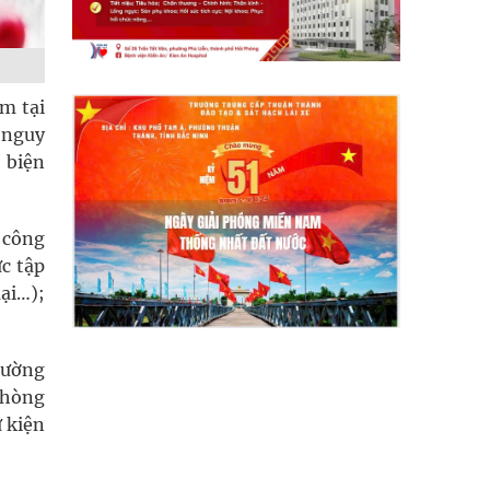
m tại
 nguy
 biện
 công
c tập
ại…);
hường
phòng
ự kiện