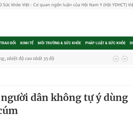
tử Sức khỏe Việt - Cơ quan ngôn luận của Hội Nam Y (Hội YDHCT) V
 TRAO ĐỔI
KINH TẾ
MÔI TRƯỜNG & SỨC KHỎE
PHÁP LUẬT & SỨC KHỎE
D
g, nhiệt độ cao nhất 35 độ
kỳ, khám sàng lọc cho người dân
ông cực hiệu quả
o người dân không tự ý dùng
 chuyên gia
cúm
nghiệm thực tế