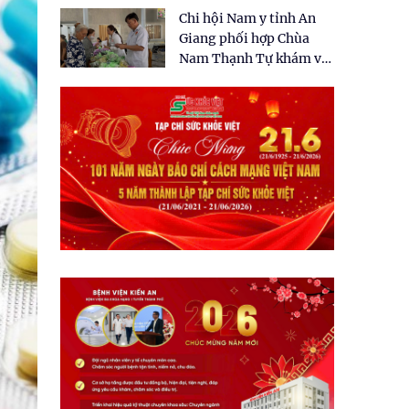
tặng quà cho 150 người
Chi hội Nam y tỉnh An
dân tại xã Tân Tập
Giang phối hợp Chùa
Nam Thạnh Tự khám và
cấp thuốc miễn phí cho
nhân dân