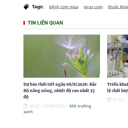
Tags:
bệnh cúm mùa
virus cúm
thuốc khá
TIN LIÊN QUAN
Dự báo thời tiết ngày 08/8/2026: Bắc
Triển khai
Bộ nắng nóng, nhiệt độ cao nhất 35
lý chất lư
độ
07:07
|
20:33
|
07/08/2026
Môi trường
xanh