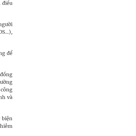
 điều
người
...),
ng để
 đồng
hường
 công
nh và
 biện
nhiễm