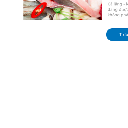
Cá lăng - 
đang được 
không phải
tươi ngon
luôn đảm 
Trư