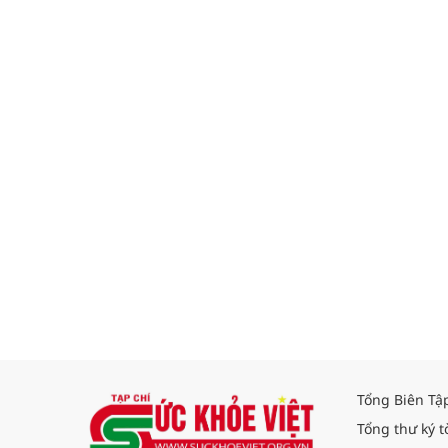
Tổng Biên Tậ
Tổng thư ký t