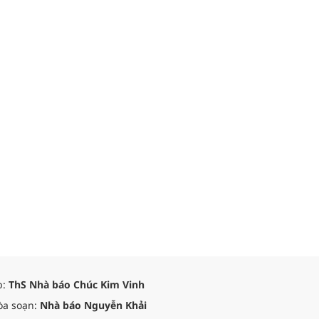
p:
ThS Nhà báo Chúc Kim Vinh
òa soạn:
Nhà báo Nguyễn Khải