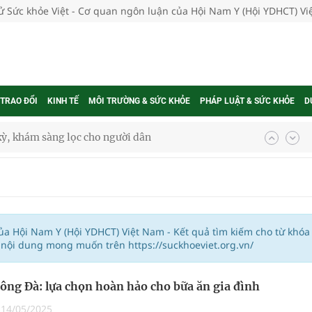
tử Sức khỏe Việt - Cơ quan ngôn luận của Hội Nam Y (Hội YDHCT) V
 TRAO ĐỔI
KINH TẾ
MÔI TRƯỜNG & SỨC KHỎE
PHÁP LUẬT & SỨC KHỎE
D
kỳ, khám sàng lọc cho người dân
ông cực hiệu quả
 chuyên gia
của Hội Nam Y (Hội YDHCT) Việt Nam - Kết quả tìm kiếm cho từ khóa
 nội dung mong muốn trên https://suckhoeviet.org.vn/
nghiệm thực tế
sông Đà: lựa chọn hoàn hảo cho bữa ăn gia đình
|
14/05/2025