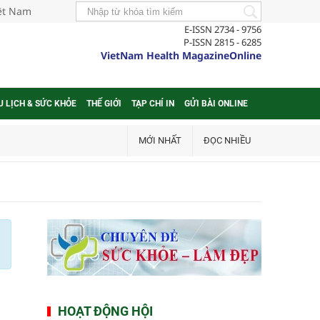
iệt Nam
E-ISSN 2734 - 9756
P-ISSN 2815 - 6285
VietNam Health MagazineOnline
U LỊCH & SỨC KHỎE
THẾ GIỚI
TẠP CHÍ IN
GỬI BÀI ONLINE
MỚI NHẤT
ĐỌC NHIỀU
HOẠT ĐỘNG HỘI