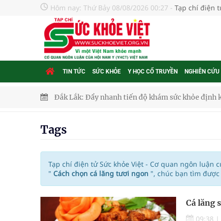
Hôm nay:
Thứ Bảy 08/08/2026 00:27
-
Tạp chí điện 
TIN TỨC
SỨC KHỎE
Y HỌC CỔ TRUYỀN
NGHIÊN CỨU
Đắk Lắk: Đẩy nhanh tiến độ khám sức khỏe định 
Tổng hợp những cách trị thâm body nách, bẹn, m
Tags
Tỷ lệ tật khúc xạ ở trẻ gia tăng: Khuyến nghị của
Nhiều lợi thế để nâng chất lượng y tế
Tạp chí điện tử Sức khỏe Việt - Cơ quan ngôn luận 
"
Cách chọn cá lăng tươi ngon
", chúc bạn tìm được
Vương Thành Công: Khi việc học bắt đầu từ trải 
Cá lăng 
Chấn chỉnh hoạt động kinh doanh dược liệu
09:38