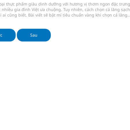
loại thực phẩm giàu dinh dưỡng với hương vị thơm ngon đặc trưng
nhiều gia đình Việt ưa chuộng. Tuy nhiên, cách chọn cá lăng sạch
 ai cũng biết. Bài viết sẽ bật mí tiêu chuẩn vàng khi chọn cá lăng
, an toàn cùng mẹo bảo quản thông minh giúp bữa ăn gia đình bạ
bảo chất lượng.
ớc
Sau