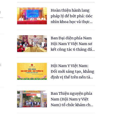
Hoàn thiện hành lang
g
pháp lý để bứt phá: Góc
hực
nhìn khoa học và thực
an
tiễn tại Tọa đàm " Đề
xuất một số nội dung
Ban Đại diện phía Nam
cho Luật Y dược cổ
Hội Nam Y Việt Nam sơ
truyền Việt Nam"
kết công tác 6 tháng đầu
năm 2026
i
Hội Nam Y Việt Nam:
Đổi mới sáng tạo, khẳng
ức
định vị thế trên nền tảng
y học cổ truyền và khoa
học hiện đại
Ban Thiện nguyện phía
Nam (Hội Nam y Việt
Nam) tổ chức khám chữa
bệnh y học cổ truyền và