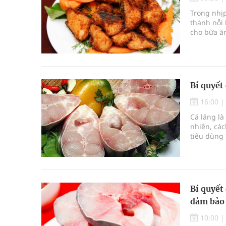
Súp lơ xanh mang đến hy vọng mới trong phòng 
Trong nhị
thành nỗi 
Tác Dụng Chống Kết Tập Tiểu Cầu Và Chống Đông
cho bữa ăn
phẩm giàu
Quan Bằng Chứng Dược Lý Và Cơ Chế Phân Tử
không chỉ 
toàn cho s
Xây dựng bản đồ mạng lưới cấp cứu ngoại viện t
Bí quyết
Dự báo thời tiết ngày 08/8/2026: Bắc Bộ nắng nón
16:00
Cá lăng l
nhiên, các
tiêu dùng 
lăng an t
khỏe cho c
Bí quyết
đảm bảo 
10:00