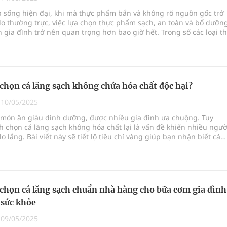
ngừa ung thư
p sống hiện đại, khi mà thực phẩm bẩn và không rõ nguồn gốc trở
lo thường trực, việc lựa chọn thực phẩm sạch, an toàn và bổ dưỡn
 Máu Của Các Loài Nhân Sâm (Panax Spp.): Tổng
 gia đình trở nên quan trọng hơn bao giờ hết. Trong số các loại t
 dinh dưỡng, cá lăng sông Đà nổi bật như một lựa chọn hoàn hảo,
bởi hương vị thơm ngon mà còn bởi giá trị dinh dưỡng cao và sự 
ức khỏe.
oàn quốc
 chọn cá lăng sạch không chứa hóa chất độc hại?
g, nhiệt độ cao nhất 35 độ
|
10/05/2025
à món ăn giàu dinh dưỡng, được nhiều gia đình ưa chuộng. Tuy
h chọn cá lăng sạch không hóa chất lại là vấn đề khiến nhiều ngườ
lo lắng. Bài viết này sẽ tiết lộ tiêu chí vàng giúp bạn nhận biết cá
oàn, không chứa chất bảo quản hay kháng sinh độc hại, đảm bảo s
ả nhà.
 chọn cá lăng sạch chuẩn nhà hàng cho bữa cơm gia đình
sức khỏe
|
09/05/2025