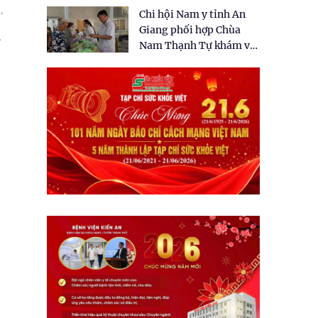
tặng quà cho 150 người
,
Chi hội Nam y tỉnh An
dân tại xã Tân Tập
Giang phối hợp Chùa
Nam Thạnh Tự khám và
n
cấp thuốc miễn phí cho
nhân dân