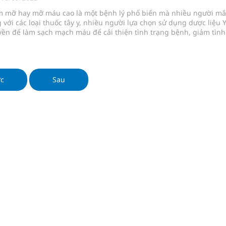
phương hai cấp trong quản lý hoạt động nha khoa,
 mỡ hay mỡ máu cao là một bệnh lý phổ biến mà nhiều người mắ
 với các loại thuốc tây y, nhiều người lựa chọn sử dụng dược liệu 
yền để làm sạch mạch máu để cải thiện tình trạng bệnh, giảm tình
máu cao.
uồn lực cho môi trường và cộng đồng
ệnh bảo hiểm y tế nếu không đăng ký khám theo yêu
ớc
Sau
ầm
nghiệm thực tế