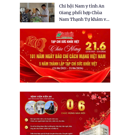
tặng quà cho 150 người
Chi hội Nam y tỉnh An
dân tại xã Tân Tập
Giang phối hợp Chùa
Nam Thạnh Tự khám và
cấp thuốc miễn phí cho
nhân dân