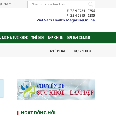
iệt Nam
E-ISSN 2734 - 9756
P-ISSN 2815 - 6285
VietNam Health MagazineOnline
U LỊCH & SỨC KHỎE
THẾ GIỚI
TẠP CHÍ IN
GỬI BÀI ONLINE
MỚI NHẤT
ĐỌC NHIỀU
HOẠT ĐỘNG HỘI