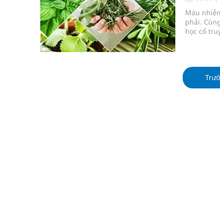
Quảng Trị: Phát huy vai trò của chính quyền địa 
Máu nhiễm
phải. Cùng
bảo vệ sức khỏe Nhân dân
học cổ tru
trạng mỡ 
Không chỉ cắt tóc, Đông Tây Barbershop dành ng
Bệnh viện không được thu thêm tiền của người b
Trư
cầu
Ung thư thận: Nguy hiểm vì tiến triển quá âm th
Vương Thành Công: Khi việc học bắt đầu từ trải 