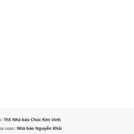
p:
ThS Nhà báo Chúc Kim Vinh
òa soạn:
Nhà báo Nguyễn Khải