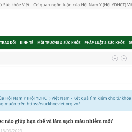
tử Sức khỏe Việt - Cơ quan ngôn luận của Hội Nam Y (Hội YDHCT) V
 TRAO ĐỔI
KINH TẾ
MÔI TRƯỜNG & SỨC KHỎE
PHÁP LUẬT & SỨC KHỎE
D
ngừa ung thư
 Máu Của Các Loài Nhân Sâm (Panax Spp.): Tổng
của Hội Nam Y (Hội YDHCT) Việt Nam - Kết quả tìm kiếm cho từ khóa
g muốn trên https://suckhoeviet.org.vn/
oàn quốc
c nào giúp hạn chế và làm sạch máu nhiễm mỡ?
g trưởng mới của Việt Nam
|
18/09/2023