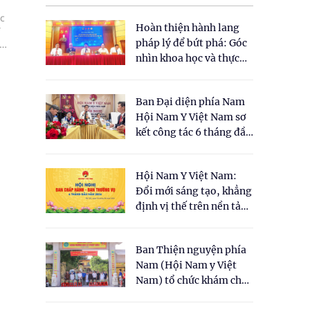
c
Hoàn thiện hành lang
Y
pháp lý để bứt phá: Góc
nhìn khoa học và thực
tiễn tại Tọa đàm " Đề
xuất một số nội dung
Ban Đại diện phía Nam
cho Luật Y dược cổ
Hội Nam Y Việt Nam sơ
truyền Việt Nam"
kết công tác 6 tháng đầu
năm 2026
Hội Nam Y Việt Nam:
Đổi mới sáng tạo, khẳng
định vị thế trên nền tảng
y học cổ truyền và khoa
học hiện đại
Ban Thiện nguyện phía
Nam (Hội Nam y Việt
Nam) tổ chức khám chữa
bệnh y học cổ truyền và