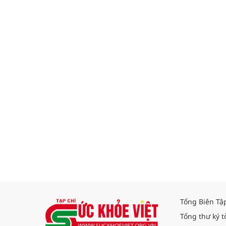
Tổng Biên Tậ
Tổng thư ký t