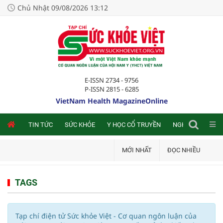
Chủ Nhật 09/08/2026 13:12
E-ISSN 2734 - 9756
P-ISSN 2815 - 6285
VietNam Health MagazineOnline
NLINE
TIN TỨC
SỨC KHỎE
Y HỌC CỔ TRUYỀN
NGHIÊN CỨU TRA
MỚI NHẤT
ĐỌC NHIỀU
TAGS
Tạp chí điện tử Sức khỏe Việt - Cơ quan ngôn luận của