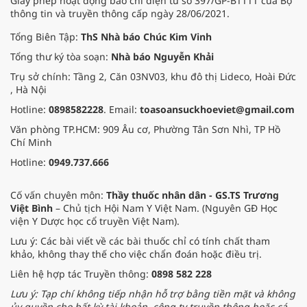
Giấy phép hoạt động báo chí điện tử số 397/GP-BTTTT của Bộ
thông tin và truyền thông cấp ngày 28/06/2021.
Tổng Biên Tập:
ThS Nhà báo Chúc Kim Vinh
Tổng thư ký tòa soạn:
Nhà báo Nguyễn Khải
Trụ sở chính: Tầng 2, Căn 03NV03, khu đô thị Lideco, Hoài Đức
, Hà Nội
Hotline:
0898582228
. Email:
toasoansuckhoeviet@gmail.com
Văn phòng TP.HCM: 909 Âu cơ, Phường Tân Sơn Nhì, TP Hồ
Chí Minh
Hotline:
0949.737.666
Cố vấn chuyên môn:
Thầy thuốc nhân dân - GS.TS Trương
Việt Bình
– Chủ tịch Hội Nam Y Việt Nam. (Nguyên GĐ Học
viện Y Dược học cổ truyền Việt Nam).
Lưu ý: Các bài viết về các bài thuốc chỉ có tính chất tham
khảo, không thay thế cho việc chẩn đoán hoặc điều trị.
Liên hệ hợp tác Truyền thông:
0898 582 228
Lưu ý: Tạp chí không tiếp nhận hỗ trợ bằng tiền mặt và không
ủy quyền cho bất kỳ tài khoản, công ty truyền thông hoặc cá