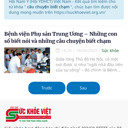
Hội Nam Y (Hội YDHCT) Việt Nam - Kết quả tìm kiếm cho
từ khóa "
câu chuyện biết chạm
", chúc bạn tìm được nội
dung mong muốn trên https://suckhoeviet.org.vn/
Bệnh viện Phụ sản Trung Ương – Những con
số biết nói và những câu chuyện biết chạm
18:25
|
18/04/2025
Sức khỏe
Giữa lòng Thủ đô Hà Nội, có một
nơi được ví như “ngôi nhà đầu tiên
của sự sống” – đó chính là Bệnh
viện Phụ sản Trung ương. Hơn 70
năm qua, nơi đây không chỉ là địa
chỉ y tế đầu ngành trong lĩnh vực
Trước
Sau
sản phụ khoa, mà còn là biểu
tượng của niềm tin, nhân vă