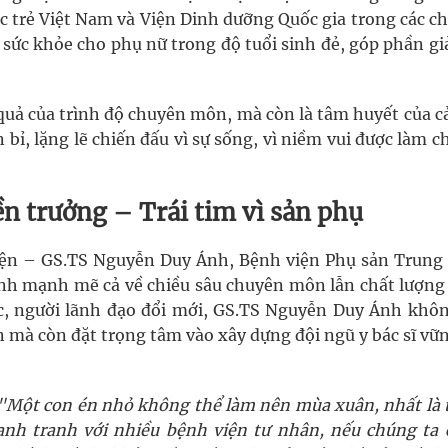
ốc trẻ Việt Nam và Viện Dinh dưỡng Quốc gia trong các c
 sức khỏe cho phụ nữ trong độ tuổi sinh đẻ, góp phần g
quả của trình độ chuyên môn, mà còn là tâm huyết của c
bỉ, lặng lẽ chiến đấu vì sự sống, vì niềm vui được làm 
n trưởng – Trái tim vì sản phụ
iện – GS.TS Nguyễn Duy Ánh, Bệnh viện Phụ sản Trung
ình mạnh mẽ cả về chiều sâu chuyên môn lẫn chất lượng
, người lãnh đạo đổi mới, GS.TS Nguyễn Duy Ánh khôn
n mà còn đặt trọng tâm vào xây dựng đội ngũ y bác sĩ vữ
"Một con én nhỏ không thể làm nên mùa xuân, nhất là 
ạnh tranh với nhiều bệnh viện tư nhân, nếu chúng ta c