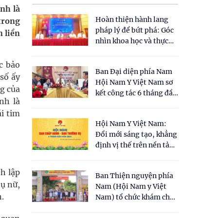
nh là
Hoàn thiện hành lang
trong
pháp lý để bứt phá: Góc
n liền
nhìn khoa học và thực
tiễn tại Tọa đàm " Đề
xuất một số nội dung
c bảo
Ban Đại diện phía Nam
cho Luật Y dược cổ
số ấy
Hội Nam Y Việt Nam sơ
truyền Việt Nam"
ng của
kết công tác 6 tháng đầu
nh là
năm 2026
i tim
Hội Nam Y Việt Nam:
Đổi mới sáng tạo, khẳng
định vị thế trên nền tảng
y học cổ truyền và khoa
học hiện đại
h lập
Ban Thiện nguyện phía
ụ nữ,
Nam (Hội Nam y Việt
n.
Nam) tổ chức khám chữa
bệnh y học cổ truyền và