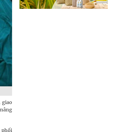
 giao
 nâng
 phối