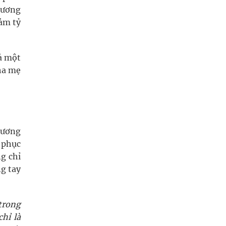
hương
iảm tỷ
ả một
cha mẹ
 ương
 phục
g chỉ
ng tay
trong
hỉ là