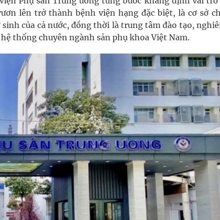
 viện Phụ sản Trung ương từng bước khẳng định vai trò
vươn lên trở thành bệnh viện hạng đặc biệt, là cơ sở c
sinh của cả nước, đồng thời là trung tâm đào tạo, nghiê
ộ hệ thống chuyên ngành sản phụ khoa Việt Nam.