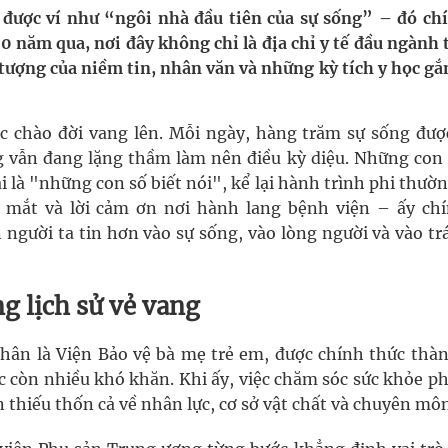
 được ví như “ngôi nhà đầu tiên của sự sống” – đó chí
 năm qua, nơi đây không chỉ là địa chỉ y tế đầu ngành 
uồn lực cho môi trường và cộng đồng
 tượng của niềm tin, nhân văn và những kỳ tích y học gắ
ệnh bảo hiểm y tế nếu không đăng ký khám theo yêu
 chào đời vang lên. Mỗi ngày, hàng trăm sự sống đượ
ng vẫn đang lặng thầm làm nên điều kỳ diệu. Những con 
i là "những con số biết nói", kể lại hành trình phi thườ
ầm
 mắt và lời cảm ơn nơi hành lang bệnh viện – ấy chí
người ta tin hơn vào sự sống, vào lòng người và vào trá
nghiệm thực tế
g lịch sử vẻ vang
hân là Viện Bảo vệ bà mẹ trẻ em, được chính thức thàn
c còn nhiều khó khăn. Khi ấy, việc chăm sóc sức khỏe ph
òn thiếu thốn cả về nhân lực, cơ sở vật chất và chuyên mô