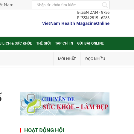
iệt Nam
E-ISSN 2734 - 9756
P-ISSN 2815 - 6285
VietNam Health MagazineOnline
U LỊCH & SỨC KHỎE
THẾ GIỚI
TẠP CHÍ IN
GỬI BÀI ONLINE
MỚI NHẤT
ĐỌC NHIỀU
ố
HOẠT ĐỘNG HỘI