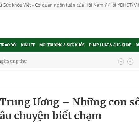
tử Sức khỏe Việt - Cơ quan ngôn luận của Hội Nam Y (Hội YDHCT) V
 TRAO ĐỔI
KINH TẾ
MÔI TRƯỜNG & SỨC KHỎE
PHÁP LUẬT & SỨC KHỎE
D
ngừa ung thư
 Máu Của Các Loài Nhân Sâm (Panax Spp.): Tổng
 Trung Ương – Những con s
oàn quốc
câu chuyện biết chạm
g trưởng mới của Việt Nam
phương hai cấp trong quản lý hoạt động nha khoa,