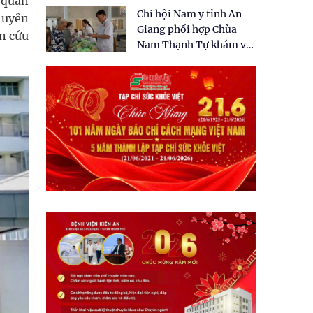
 quan
tặng quà cho 150 người
Chi hội Nam y tỉnh An
dân tại xã Tân Tập
huyên
Giang phối hợp Chùa
n cứu
Nam Thạnh Tự khám và
cấp thuốc miễn phí cho
nhân dân