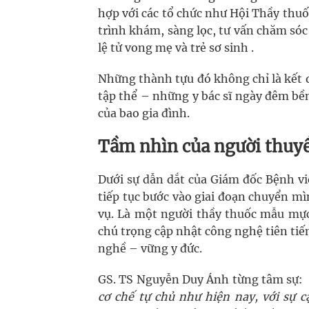
hợp với các tổ chức như Hội Thầy thu
trình khám, sàng lọc, tư vấn chăm sóc
lệ tử vong mẹ và trẻ sơ sinh .​
Những thành tựu đó không chỉ là kết 
tập thể – những y bác sĩ ngày đêm bền 
của bao gia đình.
Tầm nhìn của người thuyề
Dưới sự dẫn dắt của Giám đốc Bệnh v
tiếp tục bước vào giai đoạn chuyển m
vụ. Là một người thầy thuốc mẫu mực
chú trọng cập nhật công nghệ tiên tiế
nghề – vững y đức.
GS. TS Nguyễn Duy Ánh từng tâm sự:
cơ chế tự chủ như hiện nay, với sự c