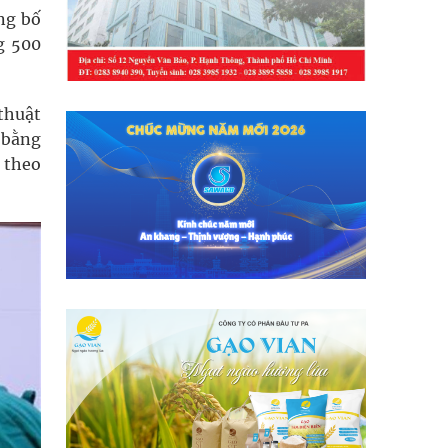
ng bố
g 500
thuật
 bằng
 theo