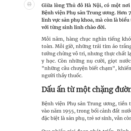
bảo vệ sức khỏe Nhân dân
Giữa lòng Thủ đô Hà Nội, có một nơi
Bệnh viện Phụ sản Trung ương. Hơn 70
Không chỉ cắt tóc, Đông Tây Barbershop dành ng
lĩnh vực sản phụ khoa, mà còn là biểu
với từng sinh linh chào đời.
Bệnh viện không được thu thêm tiền của người b
Mỗi năm, hàng chục nghìn tiếng khóc
cầu
toàn. Mỗi giờ, những trái tim áo trắ
tưởng chừng vô tri, nhưng thực chất lạ
Ung thư thận: Nguy hiểm vì tiến triển quá âm th
y học. Còn những nụ cười, giọt nước
"những câu chuyện biết chạm", khiến 
Vương Thành Công: Khi việc học bắt đầu từ trải 
người thầy thuốc.
Chấn chỉnh hoạt động kinh doanh dược liệu
Dấu ấn từ một chặng đườn
Bệnh viện Phụ sản Trung ương, tiền t
vào năm 1955, trong bối cảnh đất nướ
đặc biệt là sản phụ, trẻ sơ sinh, vẫn c