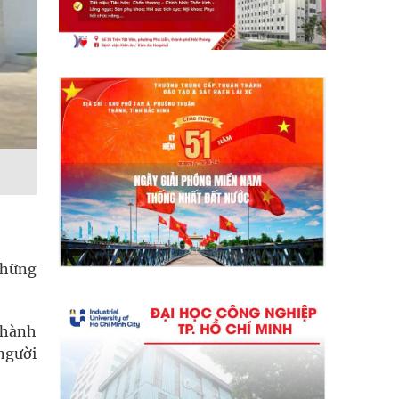
những
thành
người