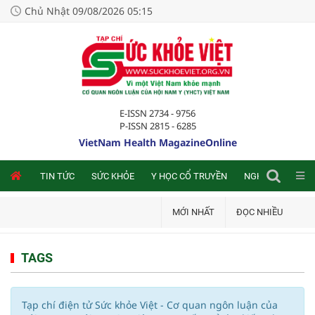
Chủ Nhật 09/08/2026 05:15
E-ISSN 2734 - 9756
P-ISSN 2815 - 6285
VietNam Health MagazineOnline
NLINE
TIN TỨC
SỨC KHỎE
Y HỌC CỔ TRUYỀN
NGHIÊN CỨU TRA
MỚI NHẤT
ĐỌC NHIỀU
TAGS
Tạp chí điện tử Sức khỏe Việt - Cơ quan ngôn luận của