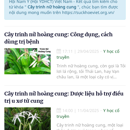
Hội Nam Y (Hội YDHCT) Việt Nam - Kết quả tìm kiếm cho
từ khóa "
Cây trinh nữ hoàng cung
", chúc bạn tìm được
nội dung mong muốn trên https://suckhoeviet.org.vn/
Cây trinh nữ hoàng cung: Công dụng, cách
dùng trị bệnh
17:11
|
29/04/2025
Y học cổ
truyền
Trinh nữ hoàng cung, còn gọi là Tỏi
lơi lá rộng, tỏi Thái Lan, hay Vạn
châu lan, là một loại cây có vị
đắng, chát, nhưng lại chứa đựng
nhiều giá trị sức khỏe tuyệt vời mà
Cây trinh nữ hoàng cung: Dược liệu hỗ trợ điều
không phải ai cũng biết đến. Trong
Đông y, loại thảo dược này được
trị u xơ tử cung
xem là một vị thuốc quý, hiệu quả
trong việc điều trị nhiều bệnh lý
14:00
|
11/04/2025
Y học cổ
liên quan đến phụ nữ như u xơ
truyền
tuyến tiền liệt, u nang buồng
Cây trinh nữ hoàng cung, một loại
trứng, và u xơ tử cung.