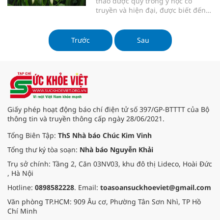
thảo dược quý trong y học cổ
truyền và hiện đại, được biết đến
với công dụng hỗ trợ điều trị u xơ
tử cung, u nang buồng trứng và
các bệnh phụ khoa khác. Với thành
Trước
Sau
phần dược tính đặc biệt, cây trinh
nữ hoàng cung đã trở thành lựa
chọn hàng đầu trong việc chăm
sóc sức khỏe phụ nữ. Bài viết này
sẽ giúp bạn hiểu rõ hơn về công
dụng, cách sử dụng và những lưu
ý khi dùng loại dược liệu này.
Giấy phép hoạt động báo chí điện tử số 397/GP-BTTTT của Bộ
thông tin và truyền thông cấp ngày 28/06/2021.
Tổng Biên Tập:
ThS Nhà báo Chúc Kim Vinh
Tổng thư ký tòa soạn:
Nhà báo Nguyễn Khải
Trụ sở chính: Tầng 2, Căn 03NV03, khu đô thị Lideco, Hoài Đức
, Hà Nội
Hotline:
0898582228
. Email:
toasoansuckhoeviet@gmail.com
Văn phòng TP.HCM: 909 Âu cơ, Phường Tân Sơn Nhì, TP Hồ
Chí Minh