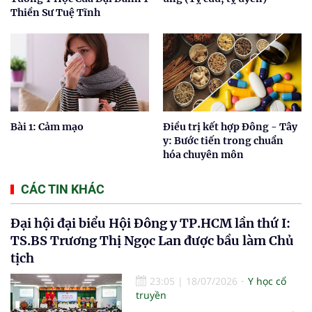
Thiền Sư Tuệ Tĩnh
Bài 1: Cảm mạo
Điều trị kết hợp Đông - Tây
y: Bước tiến trong chuẩn
hóa chuyên môn
CÁC TIN KHÁC
Đại hội đại biểu Hội Đông y TP.HCM lần thứ I:
TS.BS Trương Thị Ngọc Lan được bầu làm Chủ
tịch
23:05
|
18/07/2026
Y học cổ
truyền