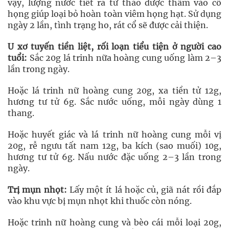
vậy, lượng nước tiết ra từ thảo dược thấm vào cổ
họng giúp loại bỏ hoàn toàn viêm họng hạt. Sử dụng
ngày 2 lần, tình trạng ho, rát cổ sẽ được cải thiện.
U xơ tuyến tiền liệt, rối loạn tiểu tiện ở người cao
tuổi:
Sắc 20g lá trinh nữa hoàng cung uống làm 2–3
lần trong ngày.
Hoặc lá trinh nữ hoàng cung 20g, xa tiền tử 12g,
hương tư tử 6g. Sắc nước uống, mỗi ngày dùng 1
thang.
Hoặc huyết giác và lá trinh nữ hoàng cung mỗi vị
20g, rễ ngưu tất nam 12g, ba kích (sao muối) 10g,
hương tư tử 6g. Nấu nước đặc uống 2–3 lần trong
ngày.
Trị mụn nhọt:
Lấy một ít lá hoặc củ, giã nát rồi đắp
vào khu vực bị mụn nhọt khi thuốc còn nóng.
Hoặc trinh nữ hoàng cung và bèo cái mỗi loại 20g,