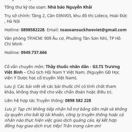
lực và tư duy khoa học ứng dụng.
Tổng thư ký tòa soạn:
Nhà báo Nguyễn Khải
Trụ sở chính: Tầng 2, Căn 03NV03, khu đô thị Lideco, Hoài Đức
, Hà Nội
Hotline:
0898582228
. Email:
toasoansuckhoeviet@gmail.com
Văn phòng TP.HCM: 909 Âu cơ, Phường Tân Sơn Nhì, TP Hồ
Chí Minh
Hotline:
0949.737.666
Cố vấn chuyên môn:
Thầy thuốc nhân dân - GS.TS Trương
Việt Bình
– Chủ tịch Hội Nam Y Việt Nam. (Nguyên GĐ Học
viện Y Dược học cổ truyền Việt Nam).
Lưu ý: Các bài viết về các bài thuốc chỉ có tính chất tham
khảo, không thay thế cho việc chẩn đoán hoặc điều trị.
Liên hệ hợp tác Truyền thông:
0898 582 228
Lưu ý: Tạp chí không tiếp nhận hỗ trợ bằng tiền mặt và không
ủy quyền cho bất kỳ tài khoản, công ty truyền thông hoặc cá
nhân nào thực hiện việc giao dịch quảng cáo, ký kết hợp
đồng hay giao dịch trực tiếp! Trân trọng cảm ơn!