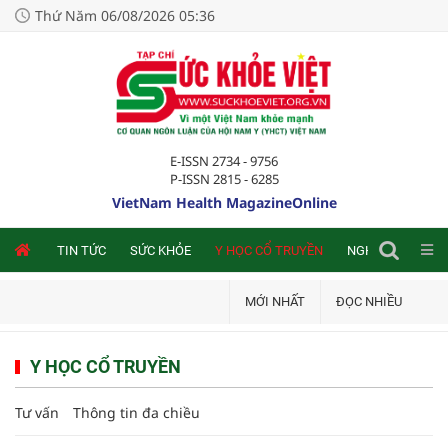
Thứ Năm 06/08/2026 05:36
E-ISSN 2734 - 9756
P-ISSN 2815 - 6285
VietNam Health MagazineOnline
NLINE
TIN TỨC
SỨC KHỎE
Y HỌC CỔ TRUYỀN
NGHIÊN CỨU TRA
MỚI NHẤT
ĐỌC NHIỀU
Y HỌC CỔ TRUYỀN
Tư vấn
Thông tin đa chiều