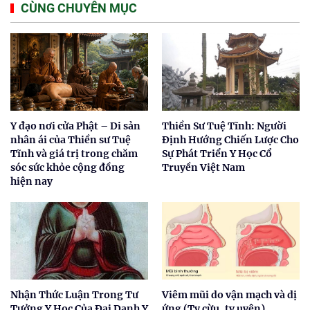
CÙNG CHUYÊN MỤC
Y đạo nơi cửa Phật – Di sản
Thiền Sư Tuệ Tĩnh: Người
nhân ái của Thiền sư Tuệ
Định Hướng Chiến Lược Cho
Tĩnh và giá trị trong chăm
Sự Phát Triển Y Học Cổ
sóc sức khỏe cộng đồng
Truyền Việt Nam
hiện nay
Nhận Thức Luận Trong Tư
Viêm mũi do vận mạch và dị
Tưởng Y Học Của Đại Danh Y
ứng (Tỵ cừu, tỵ uyên)