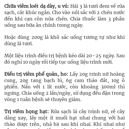
Chữa viêm loét dạ dày, u vú:
Hái 3 lá tươi đem về rửa
sạch, cắt khúc ngắn. Cho vào nồi sắc với 2 chén nước
đến khi cạn còn nửa chén. Chia thuốc làm 3 phần
uống sau bữa ăn chính trong ngày.
Hoặc dùng 200g lá khô sắc uống tương tự như khi
dùng lá tươi.
Một liệu trình điều trị bệnh kéo dài 20–25 ngày. Sau
đó nghỉ 10 ngày rồi tiếp tục uống liệu trình mới.
Điều trị viêm phế quản, ho:
Lấy 20g trinh nữ hoàng
cung, 20g tang bạch bì, 6g cam thảo đất, 10g ô
phiến. Nấu với 1 lít nước, còn khoảng 300ml thì
ngưng. Chia uống 2 lần/ngày, sử dụng đều đặn trong
vòng 1 tuần bệnh sẽ thuyên giảm.
Trị viêm họng hạt:
Rửa sạch lá cây trinh nữ, rễ cây
dằng xay, lấy một ít muối hạt nhai chung với hai
thảo dược trên, nhả bã sau khi nhai. Khi nhai như