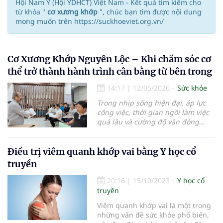
Hội Nam Y (Hội YDHCT) Việt Nam - Kết quả tìm kiếm cho
từ khóa "
cơ xương khớp
", chúc bạn tìm được nội dung
mong muốn trên https://suckhoeviet.org.vn/
Cơ Xương Khớp Nguyên Lộc – Khi chăm sóc cơ
thể trở thành hành trình cân bằng từ bên trong
14:17
|
12/05/2026
Sức khỏe
Trong nhịp sống hiện đại, áp lực
công việc, thời gian ngồi làm việc
quá lâu và cường độ vận động
thiếu cân bằng khiến các vấn đề về
cơ xương khớp ngày càng phổ
biến ở nhiều độ tuổi. Cùng với đó,
Điều trị viêm quanh khớp vai bằng Y học cổ
người tiêu dùng cũng đang thay
truyền
đổi cách tiếp cận trong việc chăm
sóc sức khỏe: ưu tiên các phương
20:16
|
15/10/2023
Y học cổ
pháp tự nhiên, hạn chế can thiệp
truyền
và hướng đến sự phục hồi bền
Viêm quanh khớp vai là một trong
vững từ bên trong.
những vấn đề sức khỏe phổ biến,