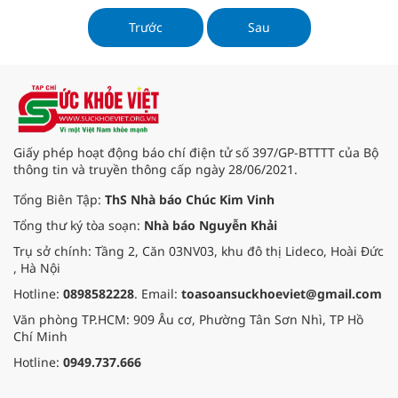
chung và Khoa Y học cổ truyền
(YHCT) nói riêng thời gian qua luôn
Trước
Sau
thực hiện tốt nhiệm vụ khám và
điều trị cho bệnh nhân theo ph
Giấy phép hoạt động báo chí điện tử số 397/GP-BTTTT của Bộ
thông tin và truyền thông cấp ngày 28/06/2021.
Tổng Biên Tập:
ThS Nhà báo Chúc Kim Vinh
Tổng thư ký tòa soạn:
Nhà báo Nguyễn Khải
Trụ sở chính: Tầng 2, Căn 03NV03, khu đô thị Lideco, Hoài Đức
, Hà Nội
Hotline:
0898582228
. Email:
toasoansuckhoeviet@gmail.com
Văn phòng TP.HCM: 909 Âu cơ, Phường Tân Sơn Nhì, TP Hồ
Chí Minh
Hotline:
0949.737.666