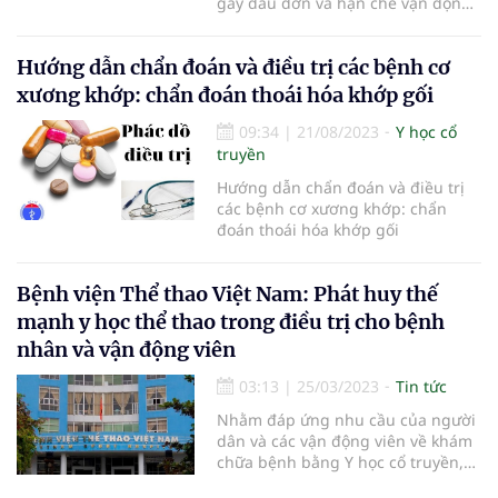
gây đau đớn và hạn chế vận động
cho người mắc phải.
Hướng dẫn chẩn đoán và điều trị các bệnh cơ
xương khớp: chẩn đoán thoái hóa khớp gối
09:34
|
21/08/2023
Y học cổ
truyền
Hướng dẫn chẩn đoán và điều trị
các bệnh cơ xương khớp: chẩn
đoán thoái hóa khớp gối
Bệnh viện Thể thao Việt Nam: Phát huy thế
mạnh y học thể thao trong điều trị cho bệnh
nhân và vận động viên
03:13
|
25/03/2023
Tin tức
Nhằm đáp ứng nhu cầu của người
dân và các vận động viên về khám
chữa bệnh bằng Y học cổ truyền,
Bệnh viện Thể thao Việt Nam nói