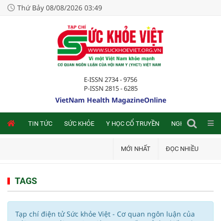
Thứ Bảy 08/08/2026 03:49
E-ISSN 2734 - 9756
P-ISSN 2815 - 6285
VietNam Health MagazineOnline
NLINE
TIN TỨC
SỨC KHỎE
Y HỌC CỔ TRUYỀN
NGHIÊN CỨU TRA
MỚI NHẤT
ĐỌC NHIỀU
TAGS
Tạp chí điện tử Sức khỏe Việt - Cơ quan ngôn luận của