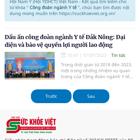
Hội Nam Y (Hội YDHCT) Việt Nam - Kết quả tìm kiếm cho
từ khóa "
Công đoàn ngành Y tế
", chúc bạn tìm được nội
dung mong muốn trên https://suckhoeviet.org.vn/
Dấu ấn công đoàn ngành Y tế Đắk Nông: Đại
diện và bảo vệ quyền lợi người lao động
10:41
|
07/07/2023
Tin tức
Trong thời gian từ 2018 đến 2023,
một trong những nhiệm vụ quan
trọng của Công đoàn ngành Y tế
tỉnh Đắk Nông là đảm nhiệm tốt
vai trò đại diện và bảo vệ quyền lợi
chính đáng, hợp pháp của đoàn
Trước
Sau
viên và người lao động.