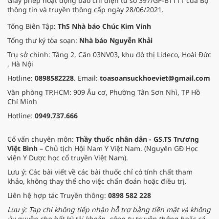
Giấy phép hoạt động báo chí điện tử số 397/GP-BTTTT của Bộ
thông tin và truyền thông cấp ngày 28/06/2021.
Tổng Biên Tập:
ThS Nhà báo Chúc Kim Vinh
Tổng thư ký tòa soạn:
Nhà báo Nguyễn Khải
Trụ sở chính: Tầng 2, Căn 03NV03, khu đô thị Lideco, Hoài Đức
, Hà Nội
Hotline:
0898582228
. Email:
toasoansuckhoeviet@gmail.com
Văn phòng TP.HCM: 909 Âu cơ, Phường Tân Sơn Nhì, TP Hồ
Chí Minh
Hotline:
0949.737.666
Cố vấn chuyên môn:
Thầy thuốc nhân dân - GS.TS Trương
Việt Bình
– Chủ tịch Hội Nam Y Việt Nam. (Nguyên GĐ Học
viện Y Dược học cổ truyền Việt Nam).
Lưu ý: Các bài viết về các bài thuốc chỉ có tính chất tham
khảo, không thay thế cho việc chẩn đoán hoặc điều trị.
Liên hệ hợp tác Truyền thông:
0898 582 228
Lưu ý: Tạp chí không tiếp nhận hỗ trợ bằng tiền mặt và không
ủy quyền cho bất kỳ tài khoản, công ty truyền thông hoặc cá