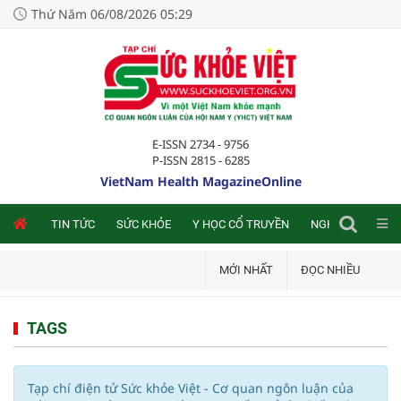
Thứ Năm 06/08/2026 05:29
E-ISSN 2734 - 9756
P-ISSN 2815 - 6285
VietNam Health MagazineOnline
NLINE
TIN TỨC
SỨC KHỎE
Y HỌC CỔ TRUYỀN
NGHIÊN CỨU TRA
MỚI NHẤT
ĐỌC NHIỀU
TAGS
Tạp chí điện tử Sức khỏe Việt - Cơ quan ngôn luận của