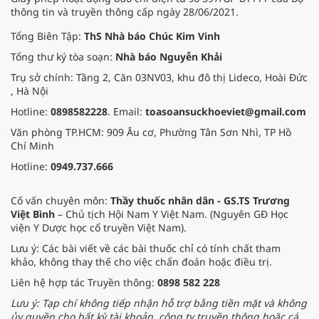
thông tin và truyền thông cấp ngày 28/06/2021.
Tổng Biên Tập:
ThS Nhà báo Chúc Kim Vinh
Tổng thư ký tòa soạn:
Nhà báo Nguyễn Khải
Trụ sở chính: Tầng 2, Căn 03NV03, khu đô thị Lideco, Hoài Đức
, Hà Nội
Hotline:
0898582228
. Email:
toasoansuckhoeviet@gmail.com
Văn phòng TP.HCM: 909 Âu cơ, Phường Tân Sơn Nhì, TP Hồ
Chí Minh
Hotline:
0949.737.666
Cố vấn chuyên môn:
Thầy thuốc nhân dân - GS.TS Trương
Việt Bình
– Chủ tịch Hội Nam Y Việt Nam. (Nguyên GĐ Học
viện Y Dược học cổ truyền Việt Nam).
Lưu ý: Các bài viết về các bài thuốc chỉ có tính chất tham
khảo, không thay thế cho việc chẩn đoán hoặc điều trị.
Liên hệ hợp tác Truyền thông:
0898 582 228
Lưu ý: Tạp chí không tiếp nhận hỗ trợ bằng tiền mặt và không
ủy quyền cho bất kỳ tài khoản, công ty truyền thông hoặc cá