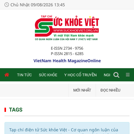
Chủ Nhật 09/08/2026 13:45
E-ISSN 2734 - 9756
P-ISSN 2815 - 6285
VietNam Health MagazineOnline
NLINE
TIN TỨC
SỨC KHỎE
Y HỌC CỔ TRUYỀN
NGHIÊN CỨU TRA
MỚI NHẤT
ĐỌC NHIỀU
TAGS
Tạp chí điện tử Sức khỏe Việt - Cơ quan ngôn luận của