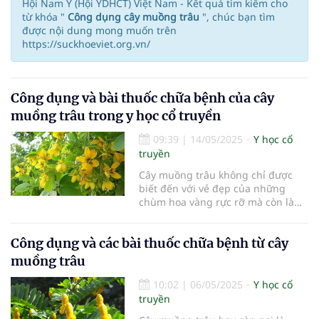
Hội Nam Y (Hội YDHCT) Việt Nam - Kết quả tìm kiếm cho
từ khóa "
Công dụng cây muồng trâu
", chúc bạn tìm
được nội dung mong muốn trên
https://suckhoeviet.org.vn/
Công dụng và bài thuốc chữa bệnh của cây
muồng trâu trong y học cổ truyền
09:39
|
14/05/2025
Y học cổ
truyền
Cây muồng trâu không chỉ được
biết đến với vẻ đẹp của những
chùm hoa vàng rực rỡ mà còn là
một vị thuốc quý trong y học cổ
truyền. Với nhiều công dụng chữa
Công dụng và các bài thuốc chữa bệnh từ cây
bệnh nổi bật, cây muồng trâu ngày
càng được nhiều người tìm hiểu và
muồng trâu
áp dụng. Bài viết này sẽ giúp bạn
khám phá công dụng và các bài
10:02
|
06/05/2025
Y học cổ
thuốc chữa bệnh từ cây muồng
truyền
trâu, cũng như những lưu ý cần