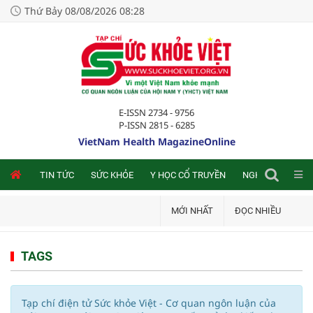
Thứ Bảy 08/08/2026 08:28
E-ISSN 2734 - 9756
P-ISSN 2815 - 6285
VietNam Health MagazineOnline
NLINE
TIN TỨC
SỨC KHỎE
Y HỌC CỔ TRUYỀN
NGHIÊN CỨU TRA
MỚI NHẤT
ĐỌC NHIỀU
TAGS
Tạp chí điện tử Sức khỏe Việt - Cơ quan ngôn luận của