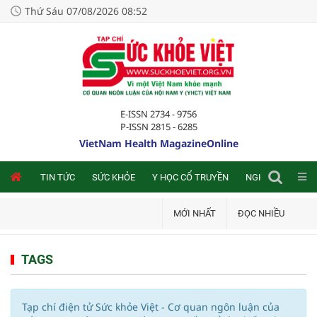
Thứ Sáu 07/08/2026 08:52
E-ISSN 2734 - 9756
P-ISSN 2815 - 6285
VietNam Health MagazineOnline
NLINE
TIN TỨC
SỨC KHỎE
Y HỌC CỔ TRUYỀN
NGHIÊN CỨU TRA
MỚI NHẤT
ĐỌC NHIỀU
TAGS
Tạp chí điện tử Sức khỏe Việt - Cơ quan ngôn luận của