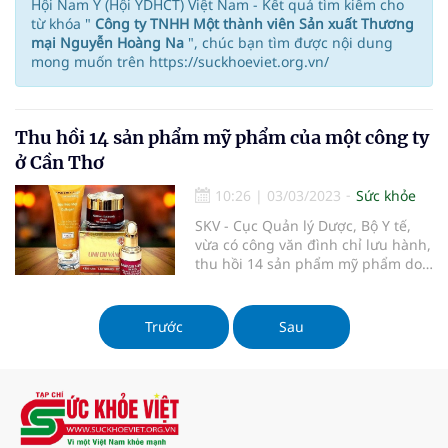
Hội Nam Y (Hội YDHCT) Việt Nam - Kết quả tìm kiếm cho
từ khóa "
Công ty TNHH Một thành viên Sản xuất Thương
mại Nguyễn Hoàng Na
", chúc bạn tìm được nội dung
mong muốn trên https://suckhoeviet.org.vn/
Thu hồi 14 sản phẩm mỹ phẩm của một công ty
ở Cần Thơ
10:26
|
03/03/2023
Sức khỏe
SKV - Cục Quản lý Dược, Bộ Y tế,
vừa có công văn đình chỉ lưu hành,
thu hồi 14 sản phẩm mỹ phẩm do
Công ty TNHH một thành viên SX -
TM Nguyễn Hoàng Na sản xuất,
đứng tên công bố và chịu trách
Trước
Sau
nhiệm đưa sản phẩm ra thị
trường.