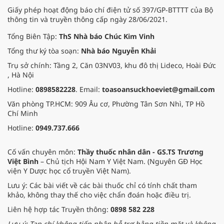
Giấy phép hoạt động báo chí điện tử số 397/GP-BTTTT của Bộ
thông tin và truyền thông cấp ngày 28/06/2021.
Tổng Biên Tập:
ThS Nhà báo Chúc Kim Vinh
Tổng thư ký tòa soạn:
Nhà báo Nguyễn Khải
Trụ sở chính: Tầng 2, Căn 03NV03, khu đô thị Lideco, Hoài Đức
, Hà Nội
Hotline:
0898582228
. Email:
toasoansuckhoeviet@gmail.com
Văn phòng TP.HCM: 909 Âu cơ, Phường Tân Sơn Nhì, TP Hồ
Chí Minh
Hotline:
0949.737.666
Cố vấn chuyên môn:
Thầy thuốc nhân dân - GS.TS Trương
Việt Bình
– Chủ tịch Hội Nam Y Việt Nam. (Nguyên GĐ Học
viện Y Dược học cổ truyền Việt Nam).
Lưu ý: Các bài viết về các bài thuốc chỉ có tính chất tham
khảo, không thay thế cho việc chẩn đoán hoặc điều trị.
Liên hệ hợp tác Truyền thông:
0898 582 228
Lưu ý: Tạp chí không tiếp nhận hỗ trợ bằng tiền mặt và không